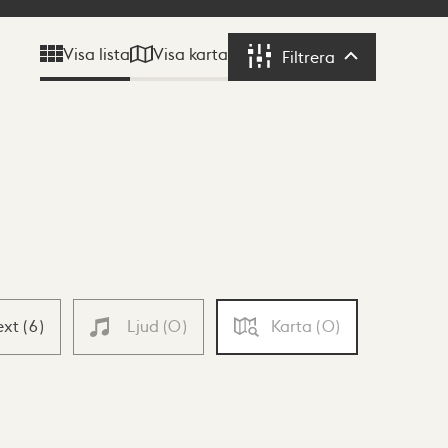
Visa karta
Visa lista
Filtrera
Filtrera
ext
(
6
)
Ljud
(
0
)
Karta
(
0
)