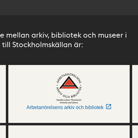
 mellan arkiv, bibliotek och museer i
till Stockholmskällan är:
Arbetarrörelsens arkiv och bibliotek