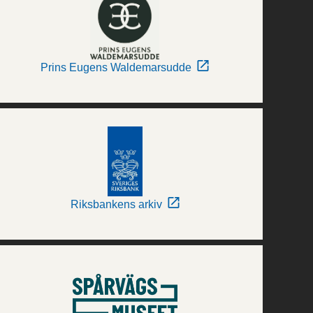
Prins Eugens Waldemarsudde
Riksbankens arkiv