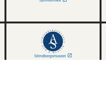
Sjöhistoriska
Strindbergsmuseet