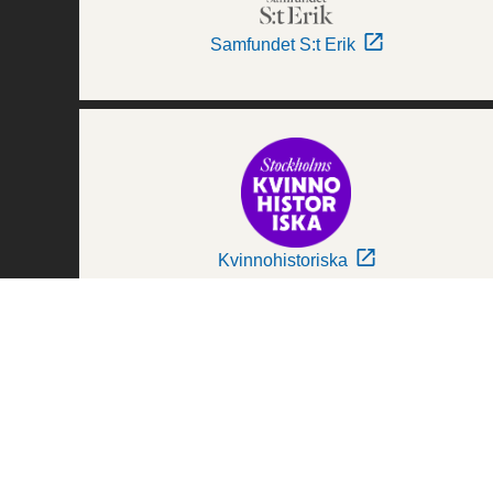
Samfundet S:t Erik
Kvinnohistoriska
Världskulturmuseerna