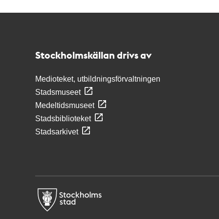
Kontakt
Stockholmskällan
Stockholmskällan drivs av
Medioteket, utbildningsförvaltningen
Stadsmuseet
Medeltidsmuseet
Stadsbiblioteket
Stadsarkivet