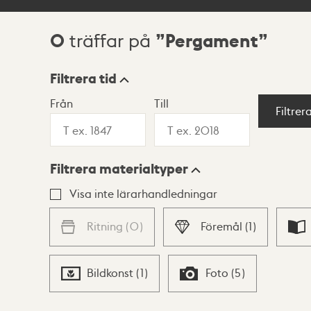
0
Pergament
träffar på
Sökresultat
Filtrera tid
Från
Till
Visningsläge
Filtrer
Filtrera materialtyper
Lista
Karta
Visa inte lärarhandledningar
Ritning
(
0
)
Föremål
(
1
)
Bildkonst
(
1
)
Foto
(
5
)