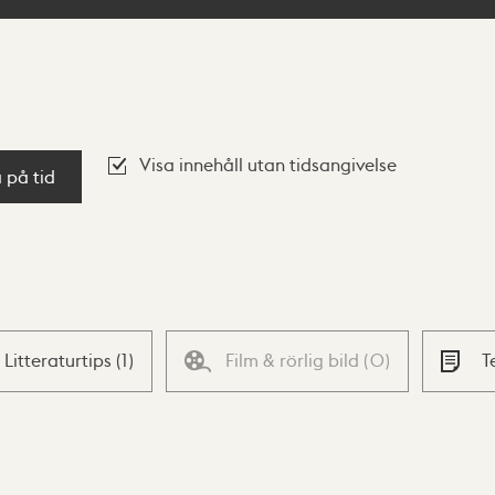
Visa innehåll utan tidsangivelse
a på tid
Litteraturtips
(
1
)
Film & rörlig bild
(
0
)
T