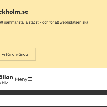
ockholm.se
tt sammanställa statistik och för att webbplatsen ska
or vi får använda
ällan
Meny
h bild