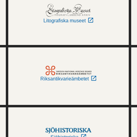
Litografiska museet
Riksantikvarieämbetet