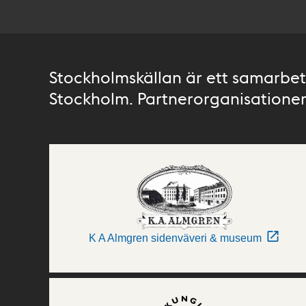
Stockholmskällan är ett samarbete
Stockholm. Partnerorganisationer 
K A Almgren sidenväveri & museum