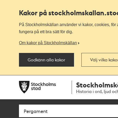
Kakor på stockholmskallan
.st
På Stockholmskällan använder vi kakor, cookies, för a
fungera på ett bra sätt för dig.
Om kakor på Stockholmskällan
Godkänn alla kakor
Välj vilka kak
Till
Till
Stockholmsk
navigationen
huvudinnehållet
Historia i ord, ljud oc
Sök
Fritextsök