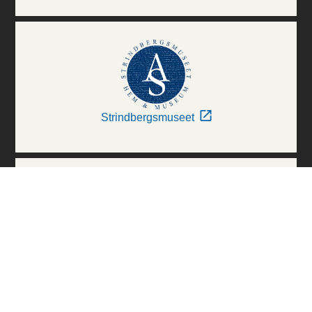
Strindbergsmuseet
Thielska Galleriet