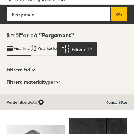
Sök
Fritextsök
Sök
Sökresultat
5
träffar på
Pergament
Visa karta
Visa lista
Filtrera
Filtrera
Filtrera tid
Filtrera materialtyper
Visningsläge
Totalt
Valda filter:
Foto
Rensa filter
5
träffar
Lista
Karta