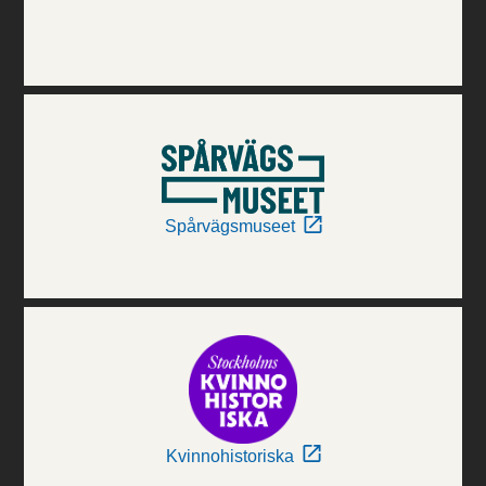
Spårvägsmuseet
Kvinnohistoriska