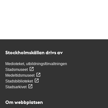
Kontakt
Stockholmskällan
Stockholmskällan drivs av
Medioteket, utbildningsförvaltningen
Stadsmuseet
Medeltidsmuseet
Stadsbiblioteket
Stadsarkivet
Om webbplatsen