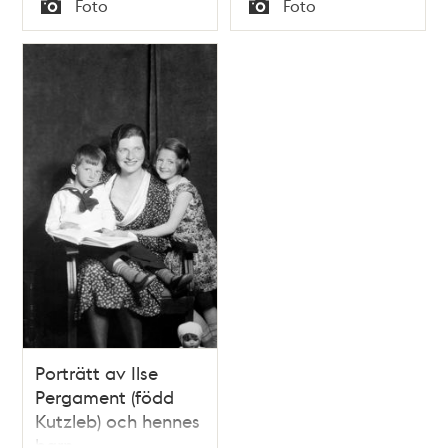
Foto
Foto
debattörerna Sven
Typ
Typ
Wilson, Karl-Erik
Lindgren, Moses
Pergament och
Julius Jacobsen
Porträtt av Ilse
Pergament (född
Kutzleb) och hennes
barn.