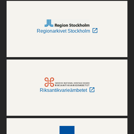
Regionarkivet Stockholm
Riksantikvarieämbetet