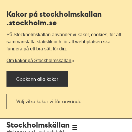
Kakor på stockholmskallan
.stockholm.se
På Stockholmskällan använder vi kakor, cookies, för att
sammanställa statistik och för att webbplatsen ska
fungera på ett bra sätt för dig.
Om kakor på Stockholmskällan
Godkänn alla kakor
Välj vilka kakor vi får använda
Till
Till
Stockholmskällan
navigationen
huvudinnehållet
Historia i ord, ljud och bild