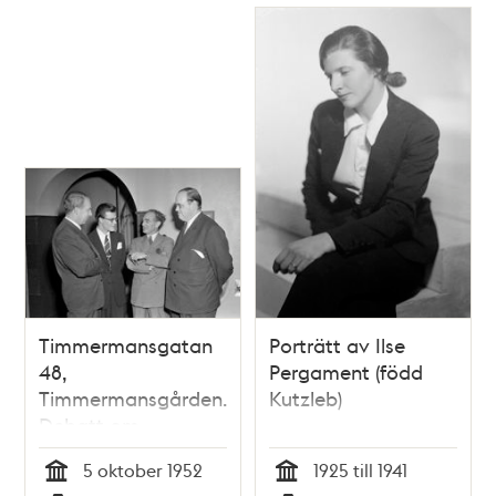
Timmermansgatan
Porträtt av Ilse
48,
Pergament (född
Timmermansgården.
Kutzleb)
Debatt om
jazzmusik.
5 oktober 1952
1925 till 1941
Grupporträtt av
Tid
Tid