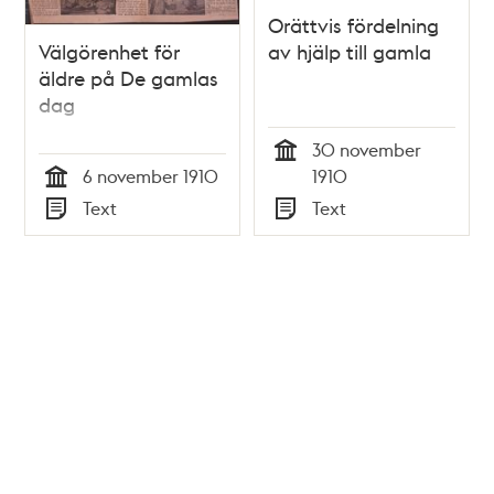
Orättvis fördelning
Välgörenhet för
av hjälp till gamla
äldre på De gamlas
dag
30 november
Tid
6 november 1910
1910
Tid
Text
Text
Typ
Typ