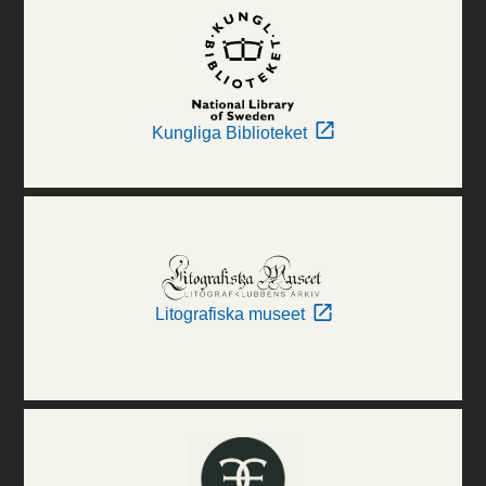
Kungliga Biblioteket
Litografiska museet