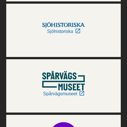
Sjöhistoriska
Spårvägsmuseet