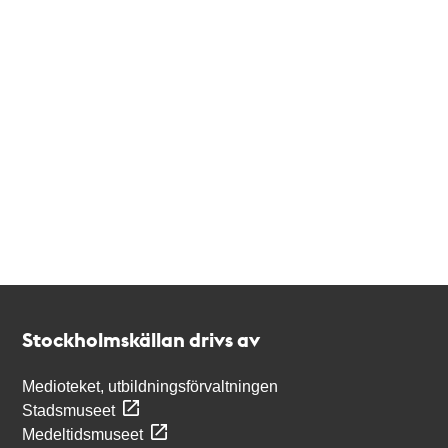
Kontakt
Stockholmskällan
Stockholmskällan drivs av
Medioteket, utbildningsförvaltningen
Stadsmuseet
Medeltidsmuseet