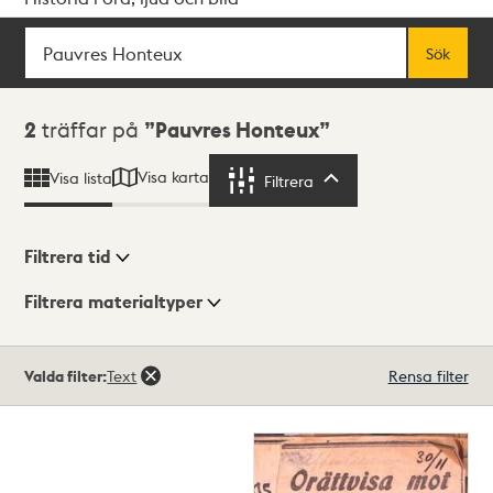
Sök
Fritextsök
Sök
Sökresultat
2
träffar på
Pauvres Honteux
Visa karta
Visa lista
Filtrera
Filtrera
Filtrera tid
Filtrera materialtyper
Visningsläge
Totalt
Valda filter:
Text
Rensa filter
2
träffar
Lista
Karta