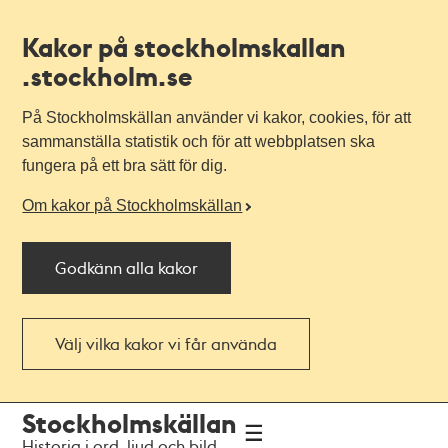
Kakor på stockholmskallan
.stockholm.se
På Stockholmskällan använder vi kakor, cookies, för att
sammanställa statistik och för att webbplatsen ska
fungera på ett bra sätt för dig.
Om kakor på Stockholmskällan
Godkänn alla kakor
Välj vilka kakor vi får använda
Till
Till
Stockholmskällan
navigationen
huvudinnehållet
Historia i ord, ljud och bild