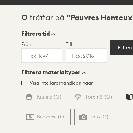
0
Pauvres Honteux
träffar på
Sökresultat
Filtrera tid
Från
Till
Visningsläge
Filtrer
Filtrera materialtyper
Lista
Karta
Visa inte lärarhandledningar
Ritning
(
0
)
Föremål
(
0
)
Bildkonst
(
0
)
Foto
(
0
)