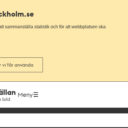
ockholm.se
tt sammanställa statistik och för att webbplatsen ska
or vi får använda
ällan
Meny
h bild