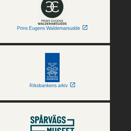
Prins Eugens Waldemarsudde
Riksbankens arkiv