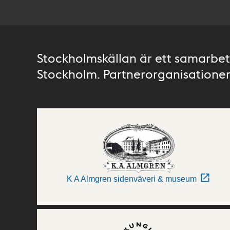
Stockholmskällan är ett samarbete
Stockholm. Partnerorganisationer 
K A Almgren sidenväveri & museum