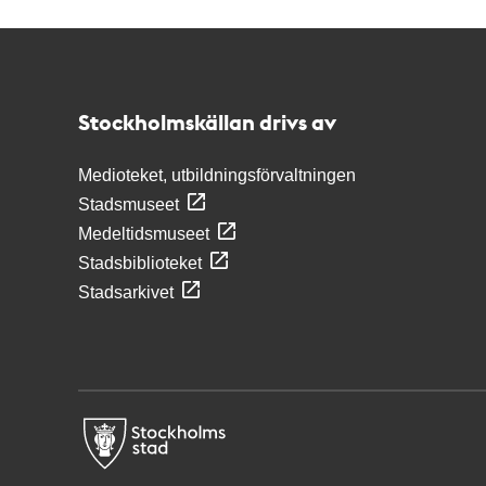
Kontakt
Stockholmskällan
Stockholmskällan drivs av
Medioteket, utbildningsförvaltningen
Stadsmuseet
Medeltidsmuseet
Stadsbiblioteket
Stadsarkivet