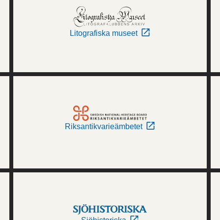
Litografiska museet
Riksantikvarieämbetet