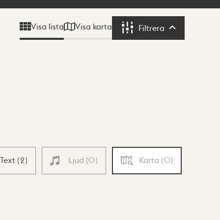
Visa karta
Visa lista
Filtrera
Filtrera
Text
(
2
)
Ljud
(
0
)
Karta
(
0
)