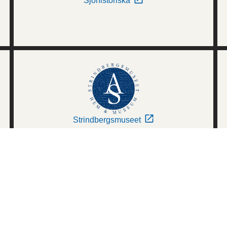
Sjöhistoriska
Strindbergsmuseet