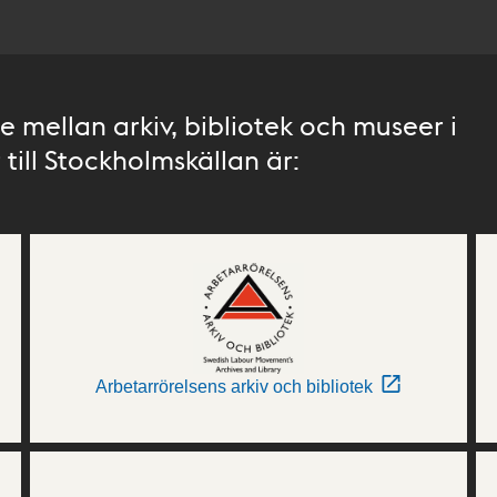
 mellan arkiv, bibliotek och museer i
till Stockholmskällan är:
Arbetarrörelsens arkiv och bibliotek