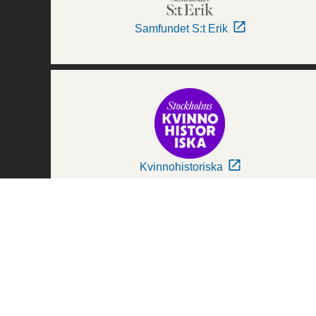
Samfundet S:t Erik
Kvinnohistoriska
Världskulturmuseerna