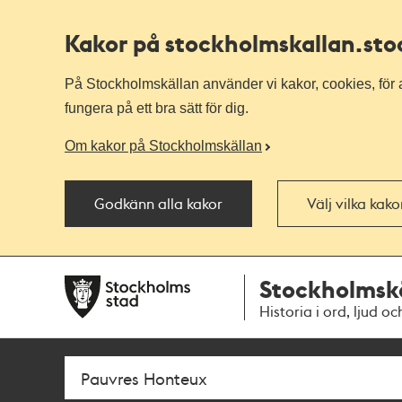
Kakor på stockholmskallan
.st
På Stockholmskällan använder vi kakor, cookies, för a
fungera på ett bra sätt för dig.
Om kakor på Stockholmskällan
Godkänn alla kakor
Välj vilka kak
Till
Till
Stockholmsk
navigationen
huvudinnehållet
Historia i ord, ljud oc
Sök
Fritextsök