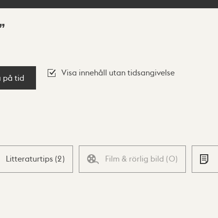
Visa innehåll utan tidsangivelse
a på tid
Litteraturtips
(
2
)
Film & rörlig bild
(
0
)