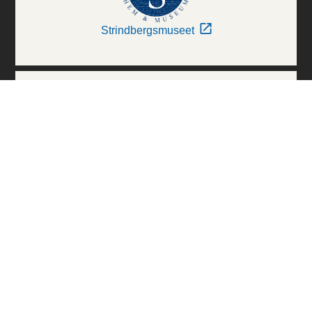
Strindbergsmuseet
Thielska Galleriet
Världskulturmuseerna