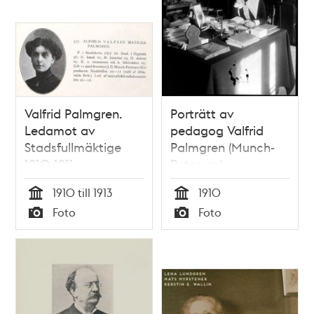
Valfrid Palmgren.
Porträtt av
Ledamot av
pedagog Valfrid
Stadsfullmäktige
Palmgren (Munch-
1910-1911
Petersen)
1910 till 1913
1910
Tid
Tid
Foto
Foto
Typ
Typ