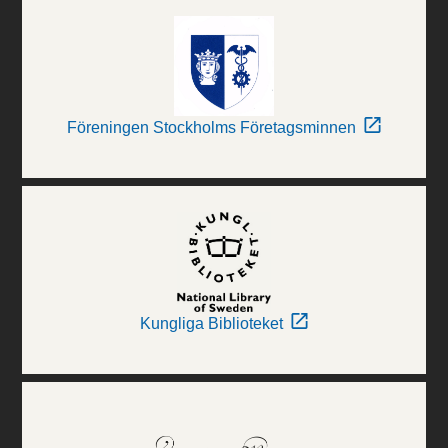
Föreningen Stockholms Företagsminnen
Kungliga Biblioteket