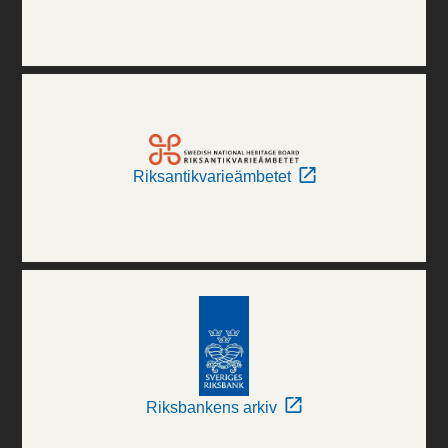
Riksantikvarieämbetet
Riksbankens arkiv