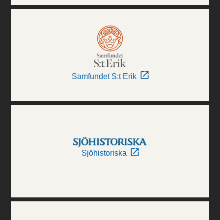
Samfundet S:t Erik
Sjöhistoriska