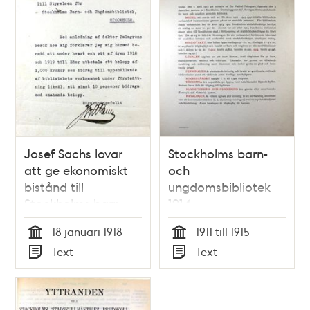
Josef Sachs lovar
Stockholms barn-
att ge ekonomiskt
och
bistånd till
ungdomsbibliotek
Stockholms barn-
1914
och
18 januari 1918
1911 till 1915
ungdomsbibliotek
Tid
Tid
Text
Text
1918
Typ
Typ