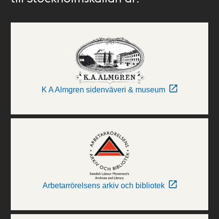
K A Almgren sidenväveri & museum
Arbetarrörelsens arkiv och bibliotek