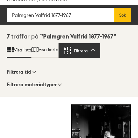
Sök
Fritextsök
Sök
Sökresultat
7
träffar på
Palmgren Valfrid 1877-1967
Visa karta
Visa lista
Filtrera
Filtrera
Filtrera tid
Filtrera materialtyper
Visningsläge
Totalt
7
träffar
Lista
Karta