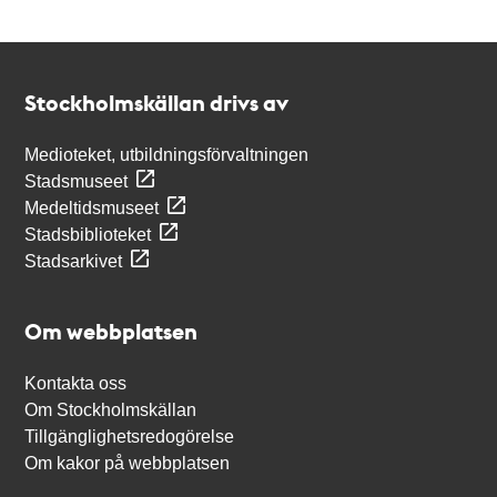
Kontakt
Stockholmskällan
Stockholmskällan drivs av
Medioteket, utbildningsförvaltningen
Stadsmuseet
Medeltidsmuseet
Stadsbiblioteket
Stadsarkivet
Om webbplatsen
Kontakta oss
Om Stockholmskällan
Tillgänglighetsredogörelse
Om kakor på webbplatsen