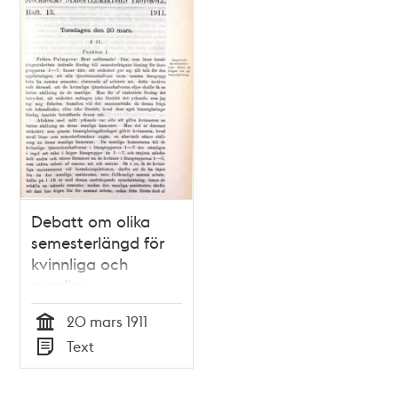
Debatt om olika
semesterlängd för
kvinnliga och
manliga
kommunalanställda
20 mars 1911
i stadsfullmäktige
Tid
Text
20 mars 1911
Typ