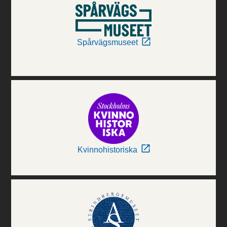
Spårvägsmuseet
Kvinnohistoriska