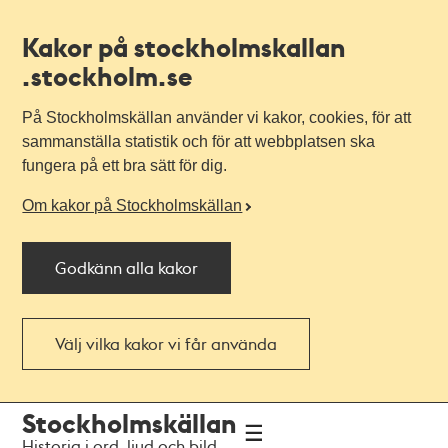
Kakor på stockholmskallan
.stockholm.se
På Stockholmskällan använder vi kakor, cookies, för att
sammanställa statistik och för att webbplatsen ska
fungera på ett bra sätt för dig.
Om kakor på Stockholmskällan
Godkänn alla kakor
Välj vilka kakor vi får använda
Till
Till
Stockholmskällan
navigationen
huvudinnehållet
Historia i ord, ljud och bild