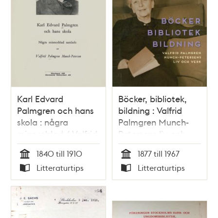
Karl Edvard
Böcker, bibliotek,
Palmgren och hans
bildning : Valfrid
skola : några
Palmgren Munch-
minnesblad / Valfrid
Petersens liv och
Palmgren Munch-
verk / Lena
1840 till 1910
1877 till 1967
Petersen
Lundgren, Mats
Tid
Tid
Litteraturtips
Litteraturtips
Myrstener, Kerstin E.
Typ
Typ
Wallin