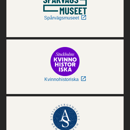
Spårvägsmuseet
Kvinnohistoriska