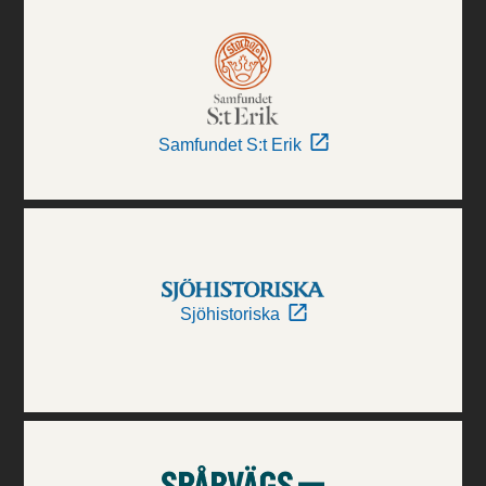
Samfundet S:t Erik
Sjöhistoriska