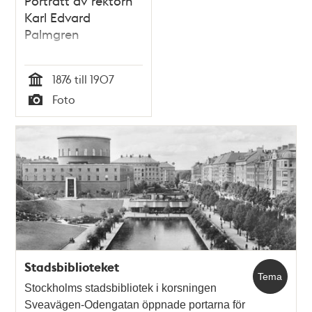
Porträtt av rektorn
Karl Edvard
Palmgren
1876 till 1907
Tid
Foto
Typ
Stadsbiblioteket
Tema
Stockholms stadsbibliotek i korsningen
Sveavägen-Odengatan öppnade portarna för