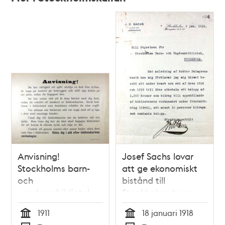
Relaterade
poster
och
teman
Anvisning!
Josef Sachs lovar
Stockholms barn-
att ge ekonomiskt
och
bistånd till
ungdomsbibliotek
Stockholms barn-
1911
och
1911
18 januari 1918
ungdomsbibliotek
Tid
Tid