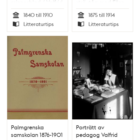
minnesblad / Valfrid
strövtåg med Ellen
Palmgren Munch-
Key som
1840 till 1910
1875 till 1914
Petersen
referenspunkt /
Tid
Tid
Litteraturtips
Litteraturtips
Susel Hedström
Typ
Typ
Huveröd
Palmgrenska
Porträtt av
samskolan 1876-1901
pedagog Valfrid