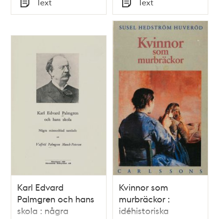
Text
Text
1918
Typ
Typ
Karl Edvard
Kvinnor som
Palmgren och hans
murbräckor :
skola : några
idéhistoriska