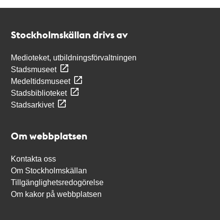
Kontakt
Stockholmskällan
Stockholmskällan drivs av
Medioteket, utbildningsförvaltningen
Stadsmuseet
Medeltidsmuseet
Stadsbiblioteket
Stadsarkivet
Om webbplatsen
Kontakta oss
Om Stockholmskällan
Tillgänglighetsredogörelse
Om kakor på webbplatsen