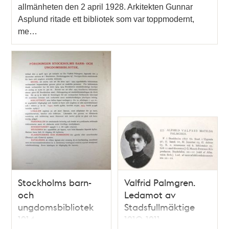
allmänheten den 2 april 1928. Arkitekten Gunnar
Asplund ritade ett bibliotek som var toppmodernt,
me…
Stockholms barn-
Valfrid Palmgren.
och
Ledamot av
ungdomsbibliotek
Stadsfullmäktige
1914
1910-1911