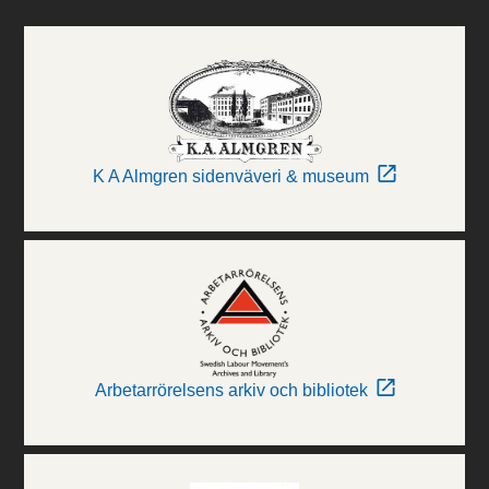
K A Almgren sidenväveri & museum
Arbetarrörelsens arkiv och bibliotek