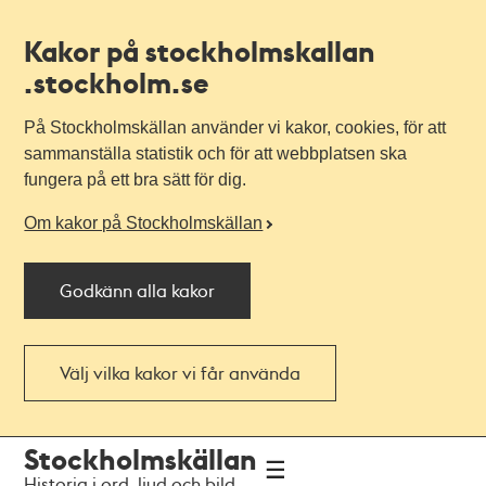
Kakor på stockholmskallan
.stockholm.se
På Stockholmskällan använder vi kakor, cookies, för att
sammanställa statistik och för att webbplatsen ska
fungera på ett bra sätt för dig.
Om kakor på Stockholmskällan
Godkänn alla kakor
Välj vilka kakor vi får använda
Till
Till
Stockholmskällan
navigationen
huvudinnehållet
Historia i ord, ljud och bild