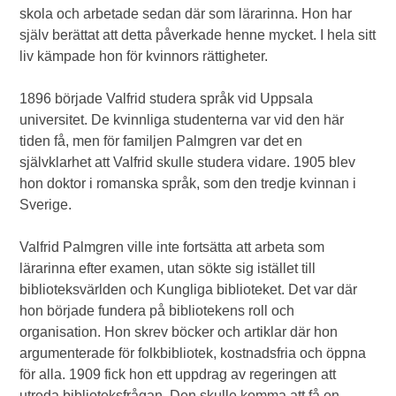
skola och arbetade sedan där som lärarinna. Hon har
själv berättat att detta påverkade henne mycket. I hela sitt
liv kämpade hon för kvinnors rättigheter.
1896 började Valfrid studera språk vid Uppsala
universitet. De kvinnliga studenterna var vid den här
tiden få, men för familjen Palmgren var det en
självklarhet att Valfrid skulle studera vidare. 1905 blev
hon doktor i romanska språk, som den tredje kvinnan i
Sverige.
Valfrid Palmgren ville inte fortsätta att arbeta som
lärarinna efter examen, utan sökte sig istället till
biblioteksvärlden och Kungliga biblioteket. Det var där
hon började fundera på bibliotekens roll och
organisation. Hon skrev böcker och artiklar där hon
argumenterade för folkbibliotek, kostnadsfria och öppna
för alla. 1909 fick hon ett uppdrag av regeringen att
utreda biblioteksfrågan. Den skulle komma att få en