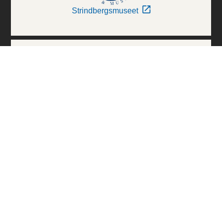
Strindbergsmuseet
Thielska Galleriet
Världskulturmuseerna