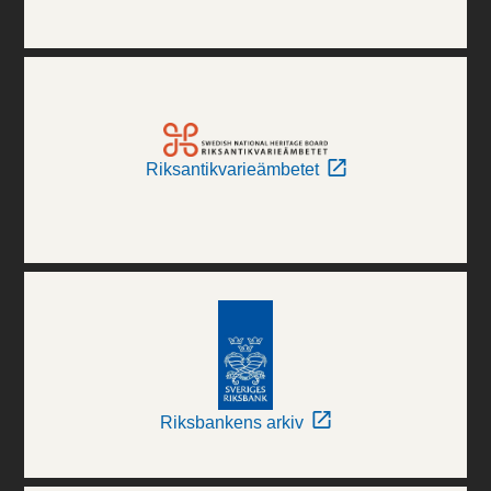
Riksantikvarieämbetet
Riksbankens arkiv