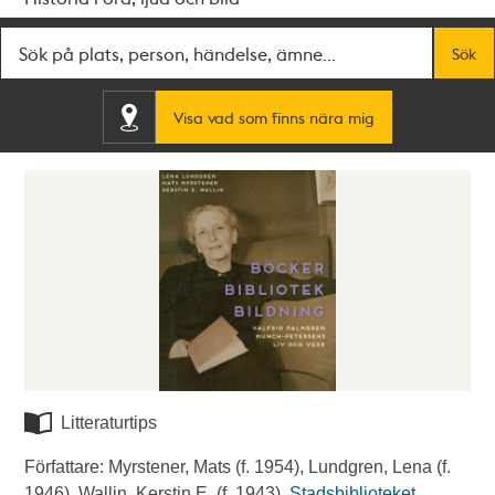
Fritextsök
Sök
Visa vad som finns nära mig
Litteraturtips
Författare: Myrstener, Mats (f. 1954), Lundgren, Lena (f.
1946), Wallin, Kerstin E. (f. 1943).
Stadsbiblioteket