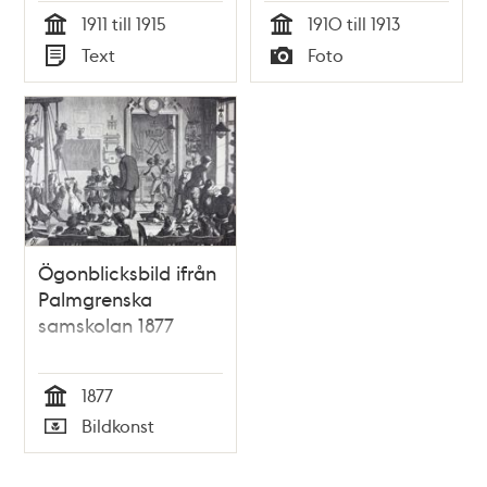
1911 till 1915
1910 till 1913
Tid
Tid
Text
Foto
Typ
Typ
Ögonblicksbild ifrån
Palmgrenska
samskolan 1877
1877
Tid
Bildkonst
Typ