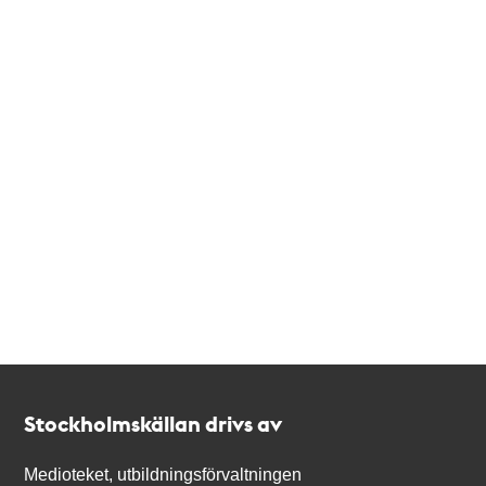
Kontakt
Stockholmskällan
Stockholmskällan drivs av
Medioteket, utbildningsförvaltningen