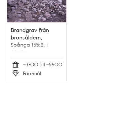
Brandgrav från
bronsåldern,
Spånga 135:2, i
Akalla.
−3700 till −2500
Tid
Föremål
Typ