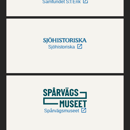
Samfundet S:t Erik
Sjöhistoriska
Spårvägsmuseet