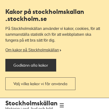
Kakor på stockholmskallan
.stockholm.se
På Stockholmskällan använder vi kakor, cookies, för att
sammanställa statistik och för att webbplatsen ska
fungera på ett bra sätt för dig.
Om kakor på Stockholmskällan
Godkänn alla kakor
Välj vilka kakor vi får använda
Till
Till
Stockholmskällan
navigationen
huvudinnehållet
Historia i ord, ljud och bild