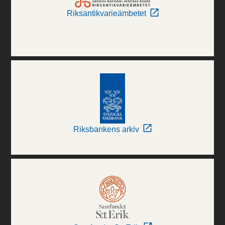
Riksantikvarieämbetet
Riksbankens arkiv