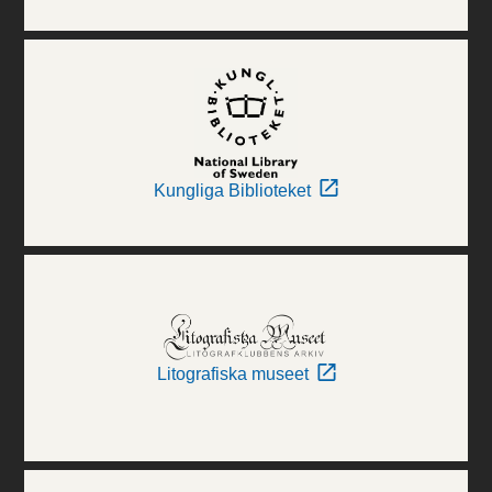
Kungliga Biblioteket
Litografiska museet