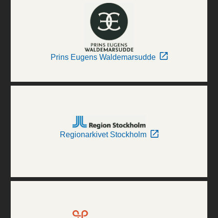
Prins Eugens Waldemarsudde
Regionarkivet Stockholm