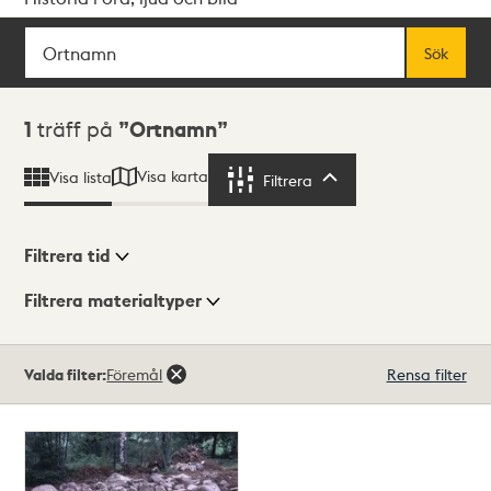
Sök
Fritextsök
Sök
Sökresultat
1
träff på
Ortnamn
Visa karta
Visa lista
Filtrera
Filtrera
Filtrera tid
Filtrera materialtyper
Visningsläge
Totalt
Valda filter:
Föremål
Rensa filter
1
träffar
Lista
Karta