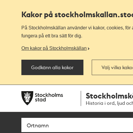
Kakor på stockholmskallan
.st
På Stockholmskällan använder vi kakor, cookies, för a
fungera på ett bra sätt för dig.
Om kakor på Stockholmskällan
Godkänn alla kakor
Välj vilka kak
Till
Till
Stockholmsk
navigationen
huvudinnehållet
Historia i ord, ljud oc
Sök
Fritextsök