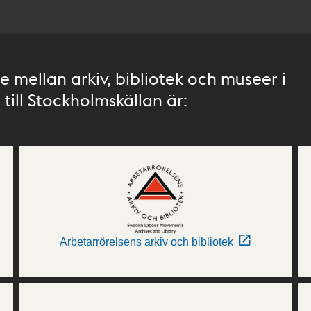
 mellan arkiv, bibliotek och museer i
till Stockholmskällan är:
Arbetarrörelsens arkiv och bibliotek