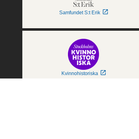
Samfundet S:t Erik
Kvinnohistoriska
Världskulturmuseerna