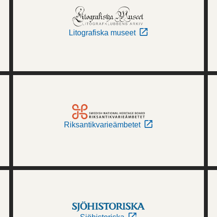
Litografiska museet
Riksantikvarieämbetet