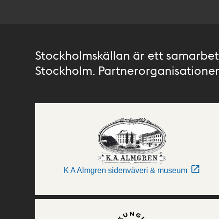
Stockholmskällan är ett samarbete
Stockholm. Partnerorganisationer 
K A Almgren sidenväveri & museum