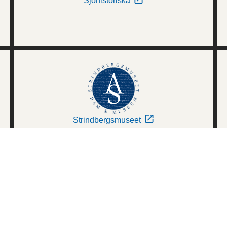
Sjöhistoriska
Strindbergsmuseet