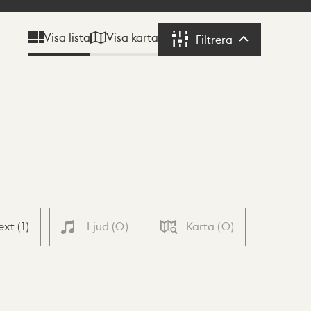
Visa karta
Visa lista
Filtrera
Filtrera
ext
(
1
)
Ljud
(
0
)
Karta
(
0
)