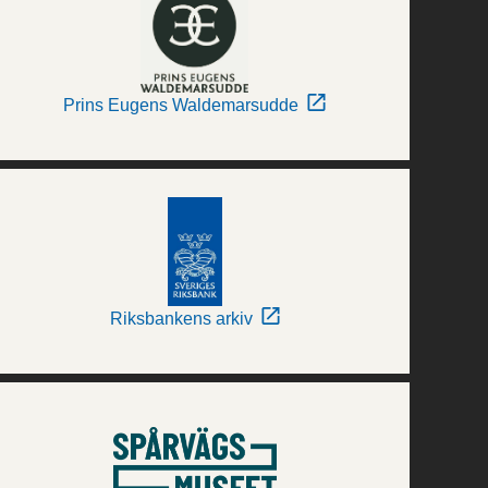
Prins Eugens Waldemarsudde
Riksbankens arkiv