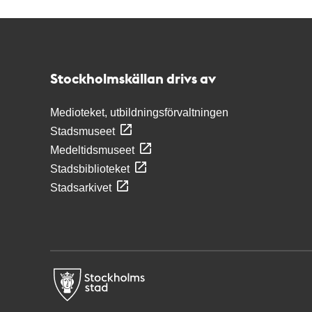
Kontakt
Stockholmskällan
Stockholmskällan drivs av
Medioteket, utbildningsförvaltningen
Stadsmuseet
Medeltidsmuseet
Stadsbiblioteket
Stadsarkivet