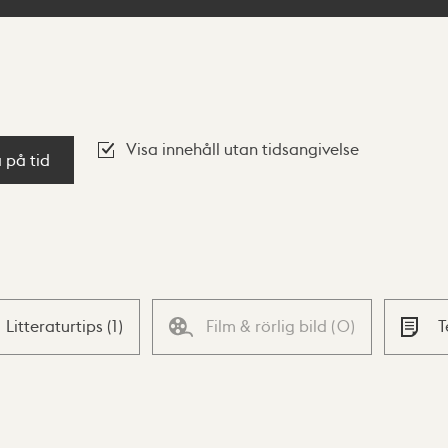
Visa innehåll utan tidsangivelse
a på tid
Litteraturtips
(
1
)
Film & rörlig bild
(
0
)
T