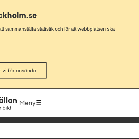
ockholm.se
tt sammanställa statistik och för att webbplatsen ska
or vi får använda
ällan
Meny
h bild