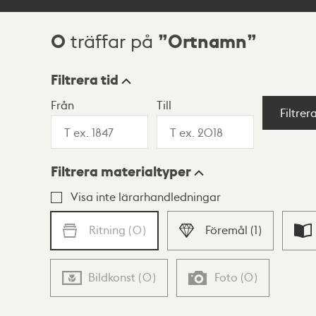
0
Ortnamn
träffar på
Sökresultat
Filtrera tid
Från
Till
Visningsläge
Filtrer
Filtrera materialtyper
Lista
Karta
Visa inte lärarhandledningar
Ritning
(
0
)
Föremål
(
1
)
Bildkonst
(
0
)
Foto
(
0
)