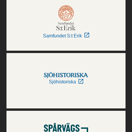
Samfundet S:t Erik
Sjöhistoriska