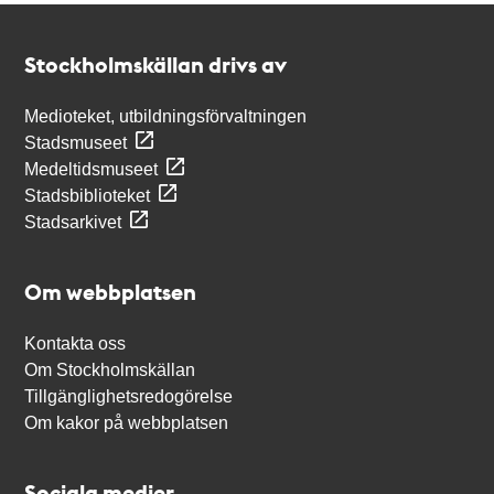
Kontakt
Stockholmskällan
Stockholmskällan drivs av
Medioteket, utbildningsförvaltningen
Stadsmuseet
Medeltidsmuseet
Stadsbiblioteket
Stadsarkivet
Om webbplatsen
Kontakta oss
Om Stockholmskällan
Tillgänglighetsredogörelse
Om kakor på webbplatsen
Sociala medier