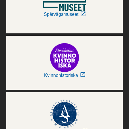
Spårvägsmuseet
Kvinnohistoriska