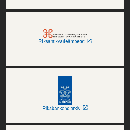
Riksantikvarieämbetet
Riksbankens arkiv