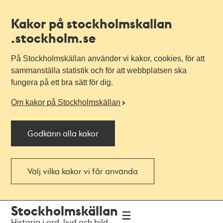
Kakor på stockholmskallan
.stockholm.se
På Stockholmskällan använder vi kakor, cookies, för att
sammanställa statistik och för att webbplatsen ska
fungera på ett bra sätt för dig.
Om kakor på Stockholmskällan
Godkänn alla kakor
Välj vilka kakor vi får använda
Till
Till
Stockholmskällan
navigationen
huvudinnehållet
Historia i ord, ljud och bild