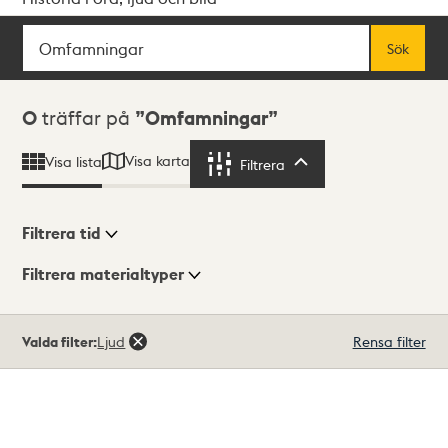
Sök
Fritextsök
Sök
Sökresultat
0
träffar på
Omfamningar
Visa karta
Visa lista
Filtrera
Filtrera
Filtrera tid
Filtrera materialtyper
Visningsläge
Totalt
Valda filter:
Ljud
Rensa filter
0
träffar
Lista
Karta