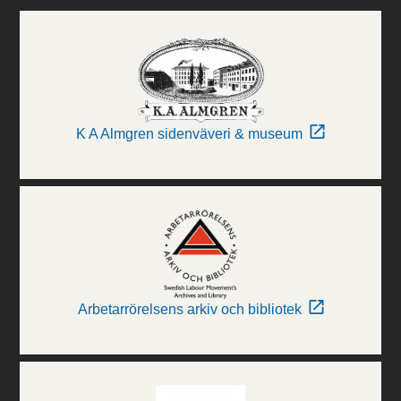
K A Almgren sidenväveri & museum
Arbetarrörelsens arkiv och bibliotek