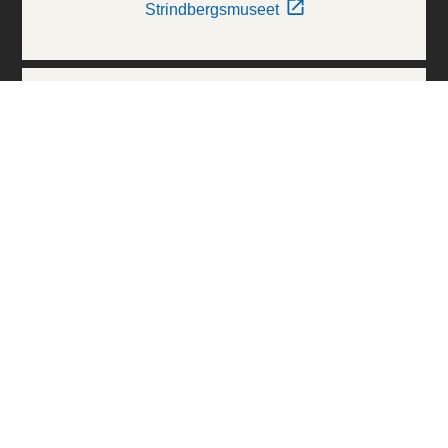
Strindbergsmuseet
Thielska Galleriet
Världskulturmuseerna