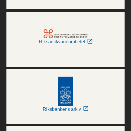
Riksantikvarieämbetet
Riksbankens arkiv