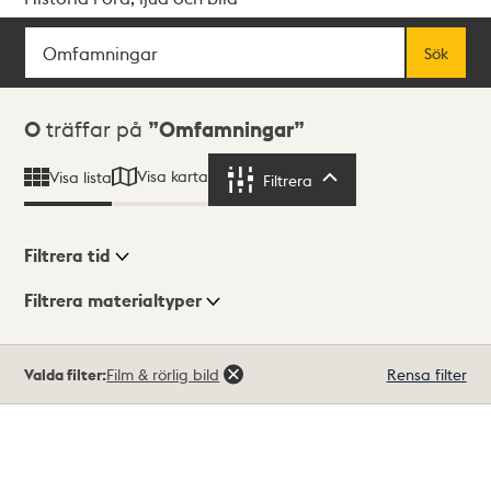
Sök
Fritextsök
Sök
Sökresultat
0
träffar på
Omfamningar
Visa karta
Visa lista
Filtrera
Filtrera
Filtrera tid
Filtrera materialtyper
Visningsläge
Totalt
Valda filter:
Film & rörlig bild
Rensa filter
0
träffar
Lista
Karta