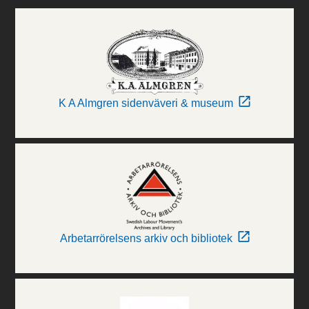
K A Almgren sidenväveri & museum
Arbetarrörelsens arkiv och bibliotek