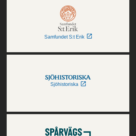
Samfundet S:t Erik
Sjöhistoriska