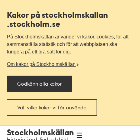
Kakor på stockholmskallan
.stockholm.se
På Stockholmskällan använder vi kakor, cookies, för att
sammanställa statistik och för att webbplatsen ska
fungera på ett bra sätt för dig.
Om kakor på Stockholmskällan
Godkänn alla kakor
Välj vilka kakor vi får använda
Till
Till
Stockholmskällan
navigationen
huvudinnehållet
Historia i ord, ljud och bild