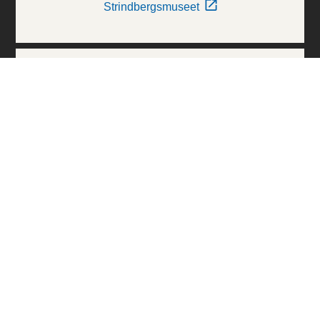
Strindbergsmuseet
Thielska Galleriet
Världskulturmuseerna