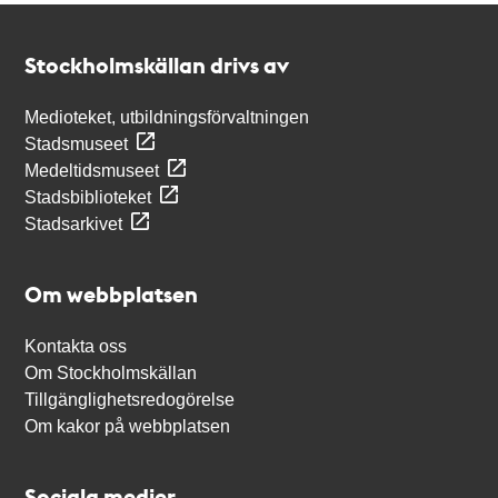
Kontakt
Stockholmskällan
Stockholmskällan drivs av
Medioteket, utbildningsförvaltningen
Stadsmuseet
Medeltidsmuseet
Stadsbiblioteket
Stadsarkivet
Om webbplatsen
Kontakta oss
Om Stockholmskällan
Tillgänglighetsredogörelse
Om kakor på webbplatsen
Sociala medier