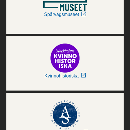
Spårvägsmuseet
Kvinnohistoriska