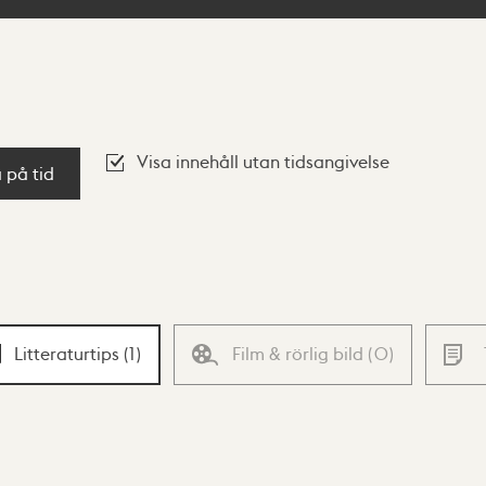
Visa innehåll utan tidsangivelse
a på tid
Litteraturtips
(
1
)
Film & rörlig bild
(
0
)