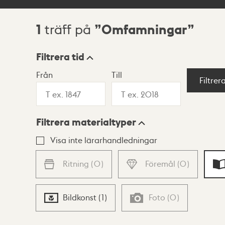
1
Omfamningar
träff på
Sökresultat
Filtrera tid
Från
Till
Visningsläge
Filtrer
Filtrera materialtyper
Lista
Karta
Visa inte lärarhandledningar
Ritning
(
0
)
Föremål
(
0
)
Bildkonst
(
1
)
Foto
(
0
)