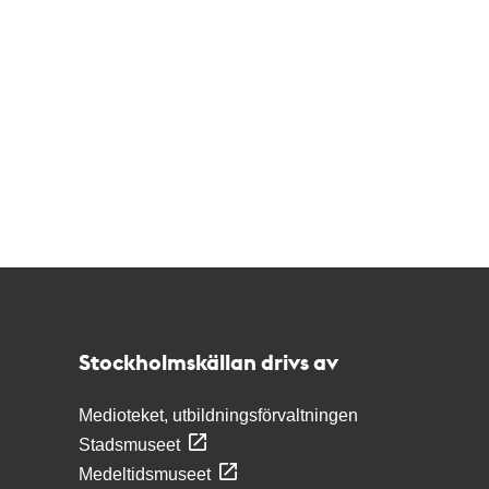
Kontakt
Stockholmskällan
Stockholmskällan drivs av
Medioteket, utbildningsförvaltningen
Stadsmuseet
Medeltidsmuseet