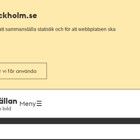
ockholm.se
tt sammanställa statistik och för att webbplatsen ska
or vi får använda
ällan
Meny
h bild