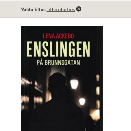
Totalt
Valda filter:
Litteraturtips
1
träffar