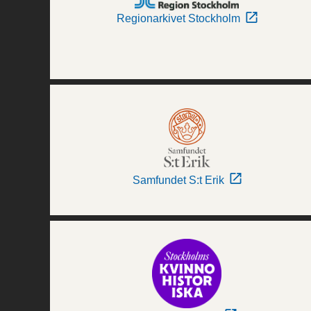
Regionarkivet Stockholm
Samfundet S:t Erik