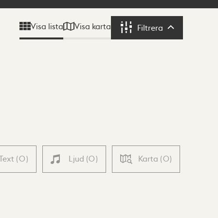
Visa karta
Visa lista
Filtrera
Filtrera
Text
(
0
)
Ljud
(
0
)
Karta
(
0
)