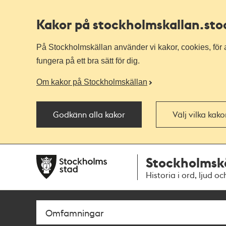
Kakor på stockholmskallan
.st
På Stockholmskällan använder vi kakor, cookies, för a
fungera på ett bra sätt för dig.
Om kakor på Stockholmskällan
Godkänn alla kakor
Välj vilka kak
Till
Till
Stockholmsk
navigationen
huvudinnehållet
Historia i ord, ljud oc
Sök
Fritextsök