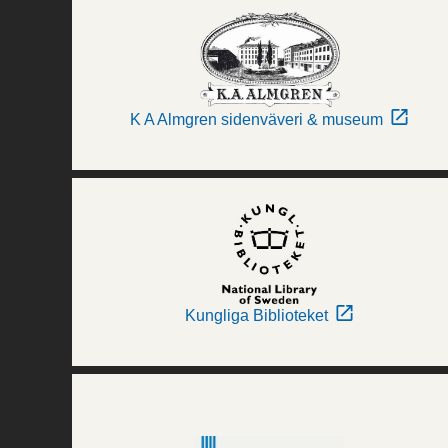
K A Almgren sidenväveri & museum
Kungliga Biblioteket