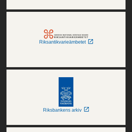
Riksantikvarieämbetet
Riksbankens arkiv