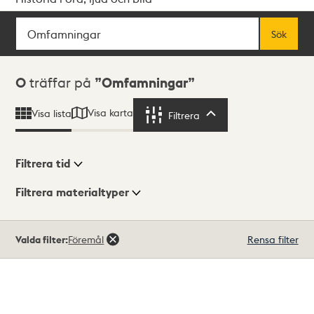
Sök
Fritextsök
Sök
Sökresultat
0
träffar på
Omfamningar
Visa karta
Visa lista
Filtrera
Filtrera
Filtrera tid
Filtrera materialtyper
Visningsläge
Totalt
Valda filter:
Föremål
Rensa filter
0
träffar
Lista
Karta