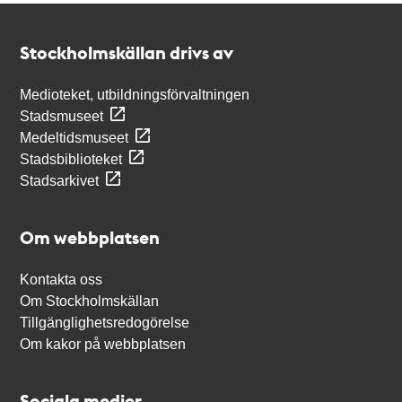
Kontakt
Stockholmskällan
Stockholmskällan drivs av
Medioteket, utbildningsförvaltningen
Stadsmuseet
Medeltidsmuseet
Stadsbiblioteket
Stadsarkivet
Om webbplatsen
Kontakta oss
Om Stockholmskällan
Tillgänglighetsredogörelse
Om kakor på webbplatsen
Sociala medier