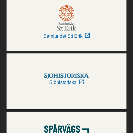
Samfundet S:t Erik
Sjöhistoriska