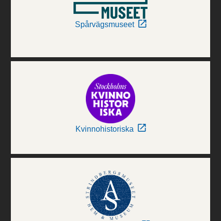
Spårvägsmuseet
Kvinnohistoriska