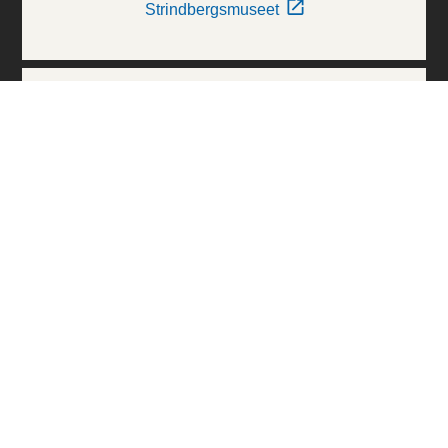
Strindbergsmuseet
Thielska Galleriet
Världskulturmuseerna