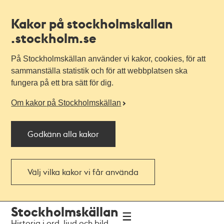
Kakor på stockholmskallan
.stockholm.se
På Stockholmskällan använder vi kakor, cookies, för att
sammanställa statistik och för att webbplatsen ska
fungera på ett bra sätt för dig.
Om kakor på Stockholmskällan
Godkänn alla kakor
Välj vilka kakor vi får använda
Till
Till
Stockholmskällan
navigationen
huvudinnehållet
Historia i ord, ljud och bild