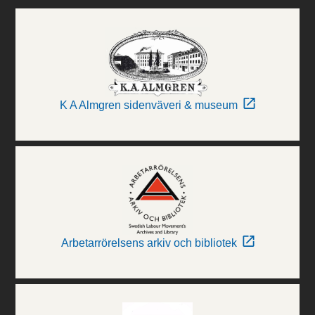
K A Almgren sidenväveri & museum
Arbetarrörelsens arkiv och bibliotek