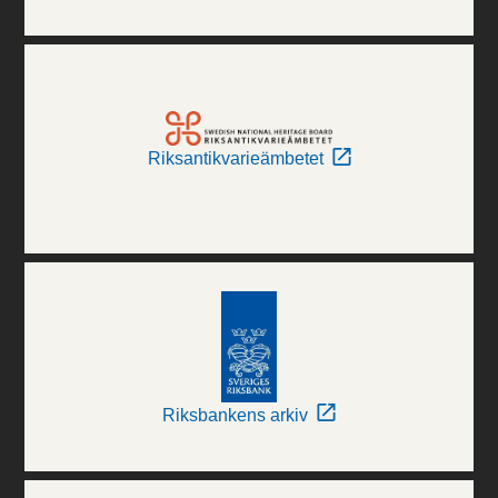
Riksantikvarieämbetet
Riksbankens arkiv