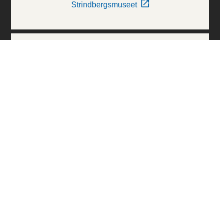
Strindbergsmuseet
Thielska Galleriet
Världskulturmuseerna