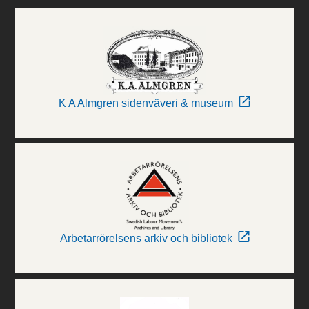
K A Almgren sidenväveri & museum
Arbetarrörelsens arkiv och bibliotek