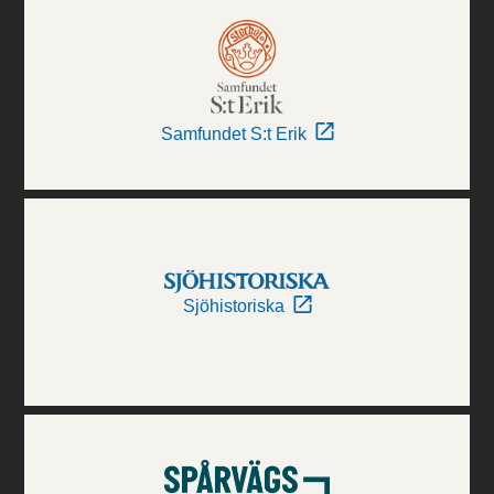
Samfundet S:t Erik
Sjöhistoriska