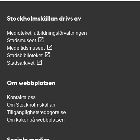
Kontakt
Stockholmskällan
Stockholmskällan drivs av
Medioteket, utbildningsförvaltningen
Stadsmuseet
Medeltidsmuseet
Stadsbiblioteket
Stadsarkivet
Om webbplatsen
Kontakta oss
Om Stockholmskällan
Tillgänglighetsredogörelse
Om kakor på webbplatsen
Sociala medier