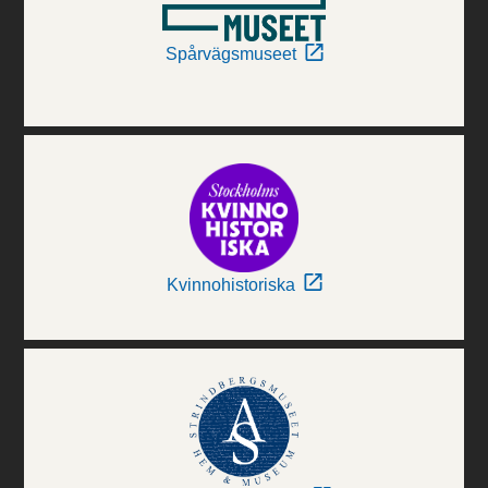
Spårvägsmuseet
Kvinnohistoriska