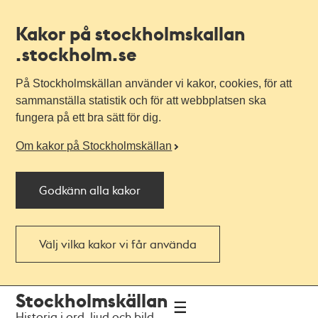
Kakor på stockholmskallan
.stockholm.se
På Stockholmskällan använder vi kakor, cookies, för att
sammanställa statistik och för att webbplatsen ska
fungera på ett bra sätt för dig.
Om kakor på Stockholmskällan
Godkänn alla kakor
Välj vilka kakor vi får använda
Till
Till
Stockholmskällan
navigationen
huvudinnehållet
Historia i ord, ljud och bild