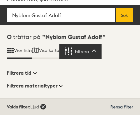
Sök
Fritextsök
Sök
Sökresultat
0
träffar på
Nyblom Gustaf Adolf
Visa karta
Visa lista
Filtrera
Filtrera
Filtrera tid
Filtrera materialtyper
Visningsläge
Totalt
Valda filter:
Ljud
Rensa filter
0
träffar
Lista
Karta