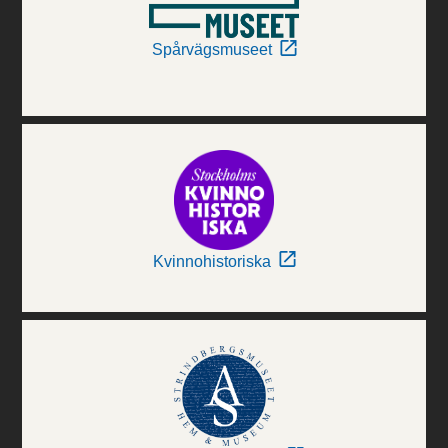
Spårvägsmuseet
Kvinnohistoriska