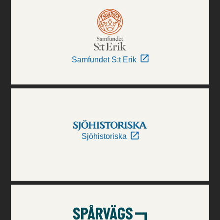
Samfundet S:t Erik
Sjöhistoriska