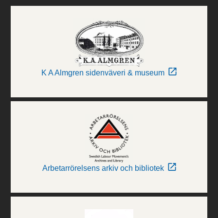
K A Almgren sidenväveri & museum
Arbetarrörelsens arkiv och bibliotek