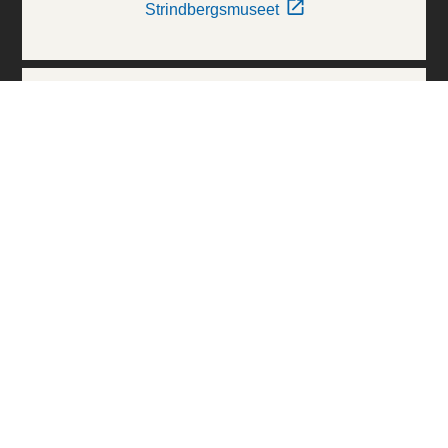
Strindbergsmuseet
Thielska Galleriet
Världskulturmuseerna