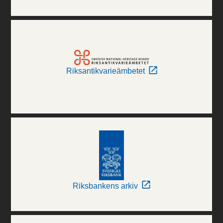
Riksantikvarieämbetet
Riksbankens arkiv