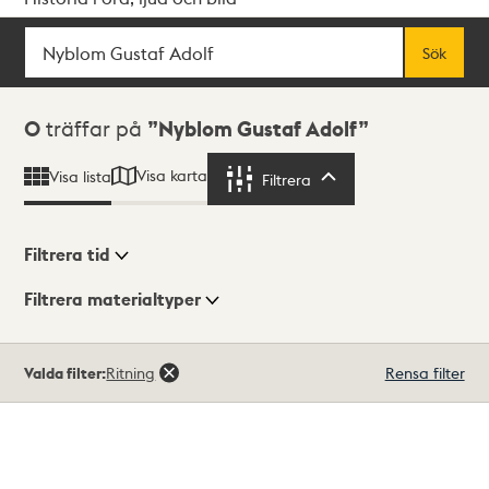
Sök
Fritextsök
Sök
Sökresultat
0
träffar på
Nyblom Gustaf Adolf
Visa karta
Visa lista
Filtrera
Filtrera
Filtrera tid
Filtrera materialtyper
Visningsläge
Totalt
Valda filter:
Ritning
Rensa filter
0
träffar
Lista
Karta