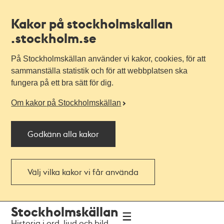
Kakor på stockholmskallan
.stockholm.se
På Stockholmskällan använder vi kakor, cookies, för att
sammanställa statistik och för att webbplatsen ska
fungera på ett bra sätt för dig.
Om kakor på Stockholmskällan
Godkänn alla kakor
Välj vilka kakor vi får använda
Till
Till
Stockholmskällan
navigationen
huvudinnehållet
Historia i ord, ljud och bild