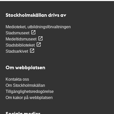
Kontakt
Stockholmskällan
Stockholmskällan drivs av
Medioteket, utbildningsförvaltningen
Stadsmuseet
Medeltidsmuseet
Stadsbiblioteket
Stadsarkivet
Om webbplatsen
Kontakta oss
Om Stockholmskällan
Tillgänglighetsredogörelse
Om kakor på webbplatsen
Sociala medier