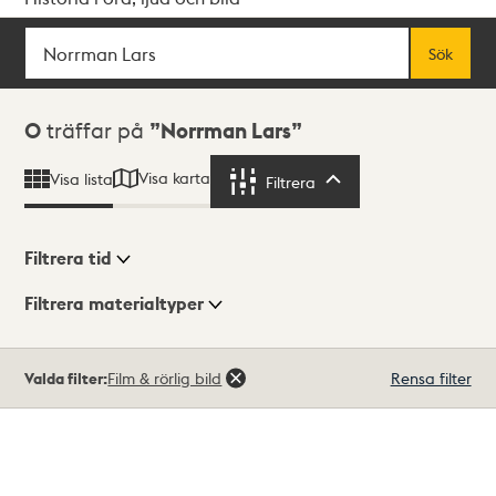
Sök
Fritextsök
Sök
Sökresultat
0
träffar på
Norrman Lars
Visa karta
Visa lista
Filtrera
Filtrera
Filtrera tid
Filtrera materialtyper
Visningsläge
Totalt
Valda filter:
Film & rörlig bild
Rensa filter
0
träffar
Lista
Karta