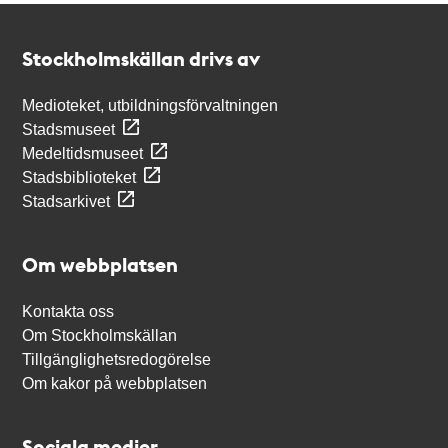
Kontakt
Stockholmskällan
Stockholmskällan drivs av
Medioteket, utbildningsförvaltningen
Stadsmuseet
Medeltidsmuseet
Stadsbiblioteket
Stadsarkivet
Om webbplatsen
Kontakta oss
Om Stockholmskällan
Tillgänglighetsredogörelse
Om kakor på webbplatsen
Sociala medier