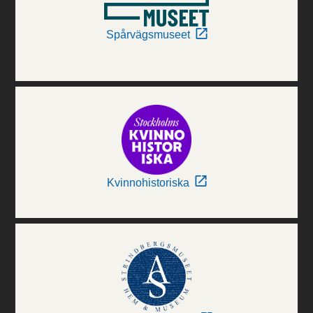
Spårvägsmuseet
Kvinnohistoriska