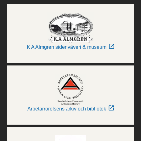
K A Almgren sidenväveri & museum
Arbetarrörelsens arkiv och bibliotek