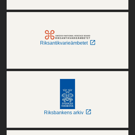
Riksantikvarieämbetet
Riksbankens arkiv