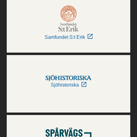
Samfundet S:t Erik
Sjöhistoriska