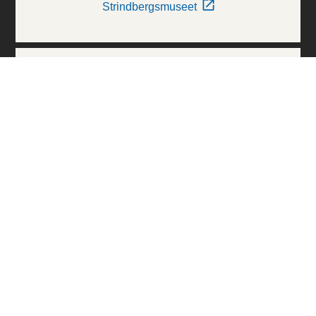
Strindbergsmuseet
Thielska Galleriet
Världskulturmuseerna