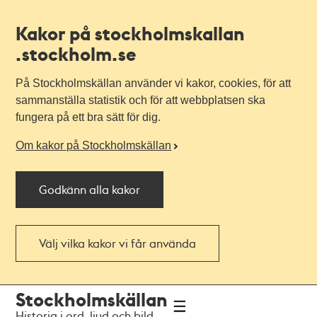
Kakor på stockholmskallan
.stockholm.se
På Stockholmskällan använder vi kakor, cookies, för att
sammanställa statistik och för att webbplatsen ska
fungera på ett bra sätt för dig.
Om kakor på Stockholmskällan
Godkänn alla kakor
Välj vilka kakor vi får använda
Till
Till
Stockholmskällan
navigationen
huvudinnehållet
Historia i ord, ljud och bild