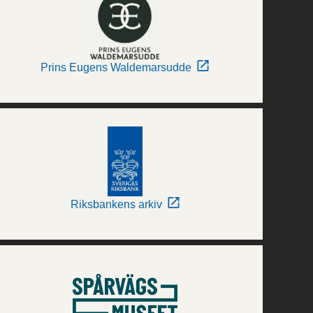
Prins Eugens Waldemarsudde
Riksbankens arkiv