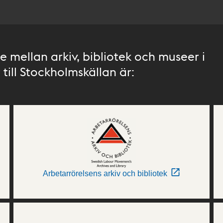
 mellan arkiv, bibliotek och museer i
till Stockholmskällan är:
Arbetarrörelsens arkiv och bibliotek