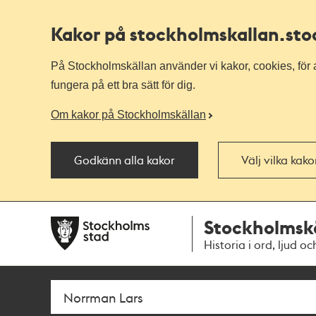
Kakor på stockholmskallan
.st
På Stockholmskällan använder vi kakor, cookies, för a
fungera på ett bra sätt för dig.
Om kakor på Stockholmskällan
Godkänn alla kakor
Välj vilka kak
Till
Till
Stockholmsk
navigationen
huvudinnehållet
Historia i ord, ljud oc
Sök
Fritextsök