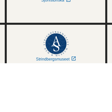
Sjöhistoriska
Strindbergsmuseet