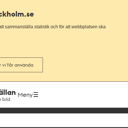
ockholm.se
tt sammanställa statistik och för att webbplatsen ska
or vi får använda
ällan
Meny
h bild