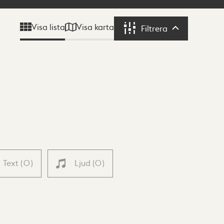
Visa karta
Visa lista
Filtrera
Filtrera
Text
(
0
)
Ljud
(
0
)