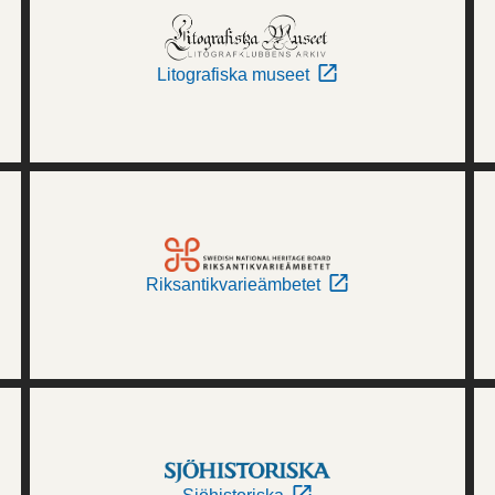
Litografiska museet
Riksantikvarieämbetet