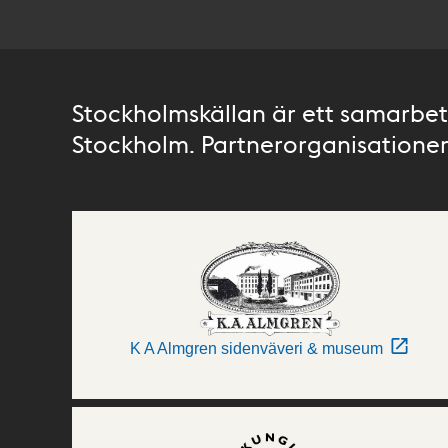
Stockholmskällan är ett samarbete
Stockholm. Partnerorganisationer 
K A Almgren sidenväveri & museum