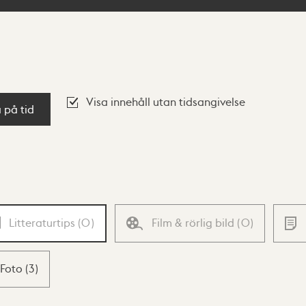
Visa innehåll utan tidsangivelse
a på tid
Litteraturtips
(
0
)
Film & rörlig bild
(
0
)
Foto
(
3
)