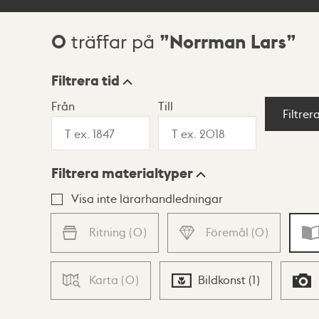
0
Norrman Lars
träffar på
Sökresultat
Filtrera tid
Från
Till
Visningsläge
Filtrer
Filtrera materialtyper
Lista
Karta
Visa inte lärarhandledningar
Ritning
(
0
)
Föremål
(
0
)
Karta
(
0
)
Bildkonst
(
1
)