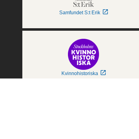
Samfundet S:t Erik
Kvinnohistoriska
Världskulturmuseerna