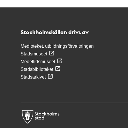
Kontakt
Stockholmskällan
Stockholmskällan drivs av
Medioteket, utbildningsförvaltningen
Stadsmuseet
Medeltidsmuseet
Stadsbiblioteket
Stadsarkivet