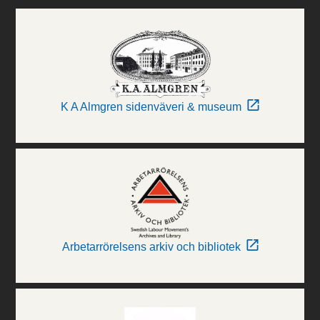
K A Almgren sidenväveri & museum
Arbetarrörelsens arkiv och bibliotek