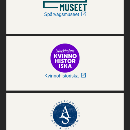
Spårvägsmuseet
Kvinnohistoriska