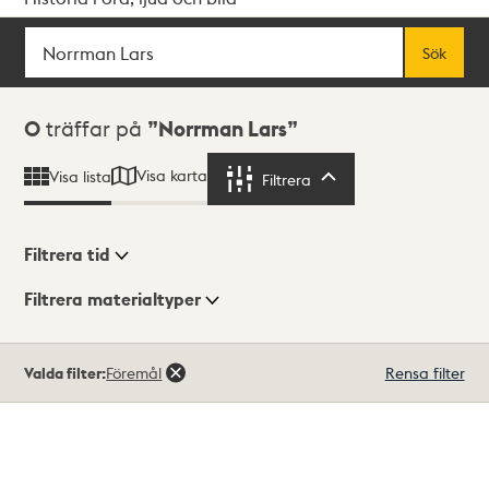
Sök
Fritextsök
Sök
Sökresultat
0
träffar på
Norrman Lars
Visa karta
Visa lista
Filtrera
Filtrera
Filtrera tid
Filtrera materialtyper
Visningsläge
Totalt
Valda filter:
Föremål
Rensa filter
0
träffar
Lista
Karta