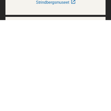
Strindbergsmuseet
Thielska Galleriet
Världskulturmuseerna