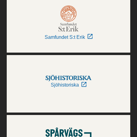
Samfundet S:t Erik
Sjöhistoriska