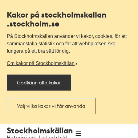
Kakor på stockholmskallan
.stockholm.se
På Stockholmskällan använder vi kakor, cookies, för att
sammanställa statistik och för att webbplatsen ska
fungera på ett bra sätt för dig.
Om kakor på Stockholmskällan
Godkänn alla kakor
Välj vilka kakor vi får använda
Till
Till
Stockholmskällan
navigationen
huvudinnehållet
Historia i ord, ljud och bild