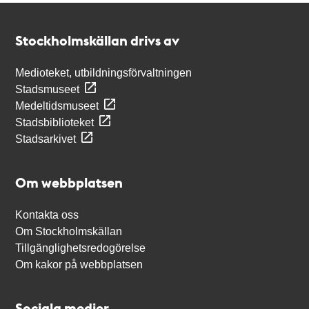
Kontakt
Stockholmskällan
Stockholmskällan drivs av
Medioteket, utbildningsförvaltningen
Stadsmuseet
Medeltidsmuseet
Stadsbiblioteket
Stadsarkivet
Om webbplatsen
Kontakta oss
Om Stockholmskällan
Tillgänglighetsredogörelse
Om kakor på webbplatsen
Sociala medier