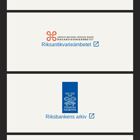
Riksantikvarieämbetet
Riksbankens arkiv