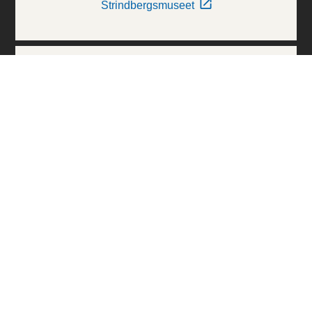
Strindbergsmuseet
Thielska Galleriet
Världskulturmuseerna