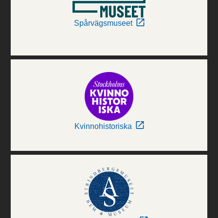
Spårvägsmuseet
Kvinnohistoriska