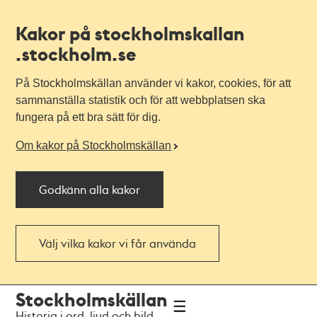
Kakor på stockholmskallan
.stockholm.se
På Stockholmskällan använder vi kakor, cookies, för att
sammanställa statistik och för att webbplatsen ska
fungera på ett bra sätt för dig.
Om kakor på Stockholmskällan
Godkänn alla kakor
Välj vilka kakor vi får använda
Till
Till
Stockholmskällan
navigationen
huvudinnehållet
Historia i ord, ljud och bild