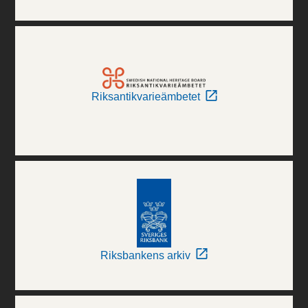
Riksantikvarieämbetet
Riksbankens arkiv