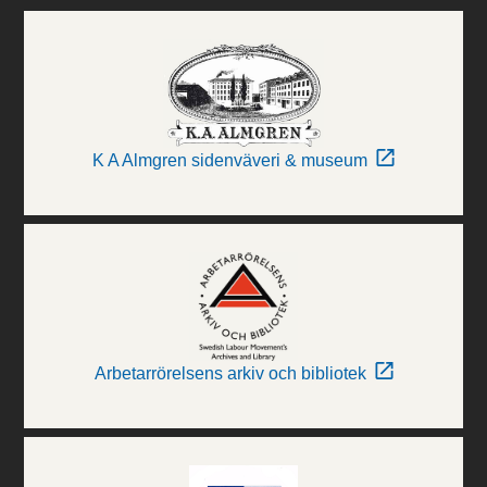
K A Almgren sidenväveri & museum
Arbetarrörelsens arkiv och bibliotek