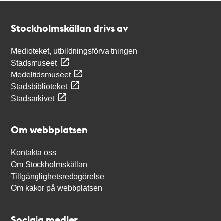
Kontakt
Stockholmskällan
Stockholmskällan drivs av
Medioteket, utbildningsförvaltningen
Stadsmuseet
Medeltidsmuseet
Stadsbiblioteket
Stadsarkivet
Om webbplatsen
Kontakta oss
Om Stockholmskällan
Tillgänglighetsredogörelse
Om kakor på webbplatsen
Sociala medier