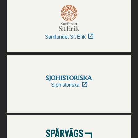
Samfundet S:t Erik
Sjöhistoriska