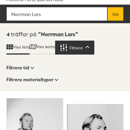
Sök
Fritextsök
Sök
Sökresultat
4
träffar på
Norrman Lars
Visa karta
Visa lista
Filtrera
Filtrera
Filtrera tid
Filtrera materialtyper
Visningsläge
Totalt
4
träffar
Lista
Karta