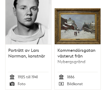
Porträtt av Lars
Kommendörsgatan
Norrman, konstnär
västerut från
Nybergsgränd
1925 till 1941
1886
Tid
Tid
Foto
Bildkonst
Typ
Typ