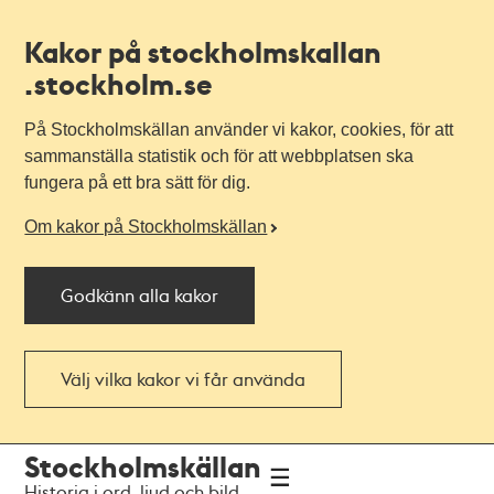
Kakor på stockholmskallan
.stockholm.se
På Stockholmskällan använder vi kakor, cookies, för att
sammanställa statistik och för att webbplatsen ska
fungera på ett bra sätt för dig.
Om kakor på Stockholmskällan
Godkänn alla kakor
Välj vilka kakor vi får använda
Till
Till
Stockholmskällan
navigationen
huvudinnehållet
Historia i ord, ljud och bild