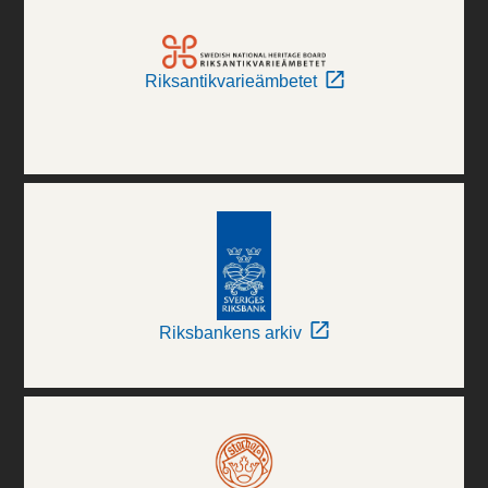
Riksantikvarieämbetet
Riksbankens arkiv