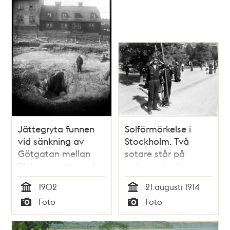
Jättegryta funnen
Solförmörkelse i
vid sänkning av
Stockholm. Två
Götgatan mellan
sotare står på
Blekingegatan och
gatan och tittar
Gotlandsgatan
genom sotade glas
1902
21 augusti 1914
Tid
Tid
Foto
Foto
Typ
Typ