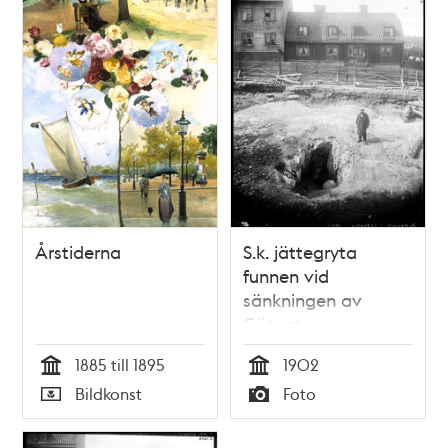
Årstiderna
S.k. jättegryta
funnen vid
sänkningen av
Götgatan
(Postmästarbacken)
1885 till 1895
1902
mellan Blekinge-
Tid
Tid
Bildkonst
Foto
och Gotlandsgatan.
Typ
Typ
I bakgrunden
kvarteret Kvadraten