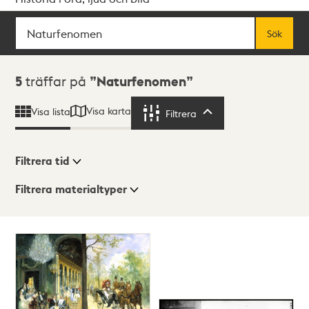
Sök
Fritextsök
Sök
Sökresultat
5
träffar på
Naturfenomen
Visa karta
Visa lista
Filtrera
Filtrera
Filtrera tid
Filtrera materialtyper
Visningsläge
Totalt
5
träffar
Lista
Karta