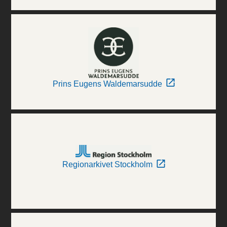
Prins Eugens Waldemarsudde
Regionarkivet Stockholm