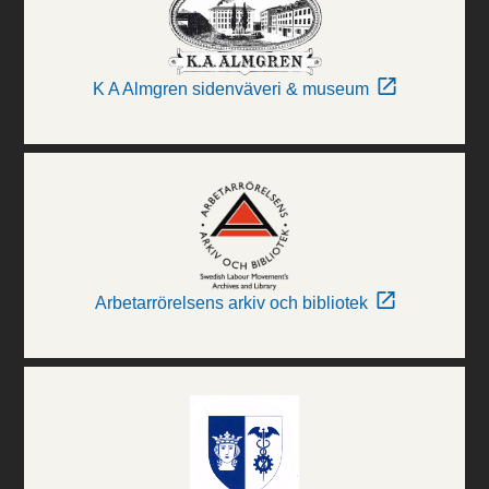
K A Almgren sidenväveri & museum
Arbetarrörelsens arkiv och bibliotek