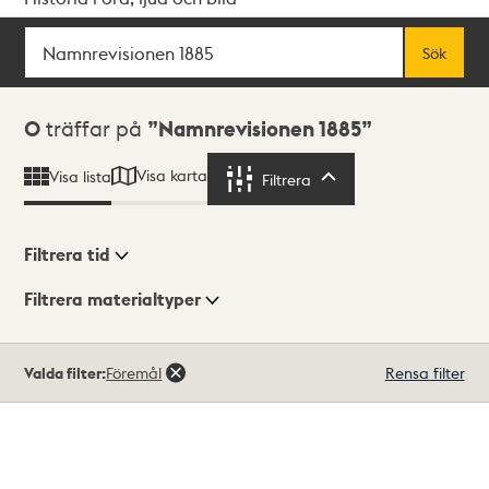
Sök
Fritextsök
Sök
Sökresultat
0
träffar på
Namnrevisionen 1885
Visa karta
Visa lista
Filtrera
Filtrera
Filtrera tid
Filtrera materialtyper
Visningsläge
Totalt
Valda filter:
Föremål
Rensa filter
0
träffar
Lista
Karta