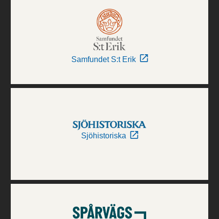
Samfundet S:t Erik
Sjöhistoriska