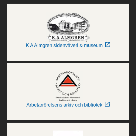
K A Almgren sidenväveri & museum
Arbetarrörelsens arkiv och bibliotek