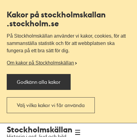
Kakor på stockholmskallan
.stockholm.se
På Stockholmskällan använder vi kakor, cookies, för att
sammanställa statistik och för att webbplatsen ska
fungera på ett bra sätt för dig.
Om kakor på Stockholmskällan
Godkänn alla kakor
Välj vilka kakor vi får använda
Till
Till
Stockholmskällan
navigationen
huvudinnehållet
Historia i ord, ljud och bild