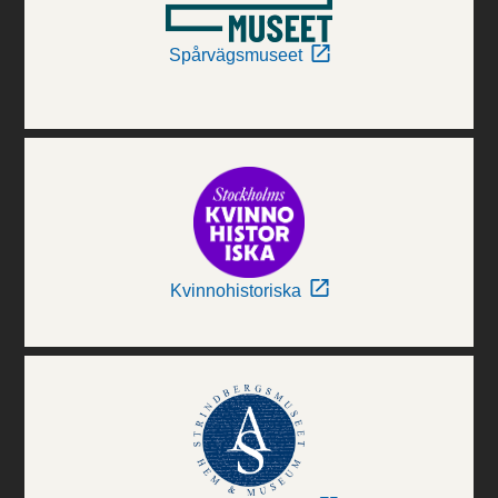
Spårvägsmuseet
Kvinnohistoriska