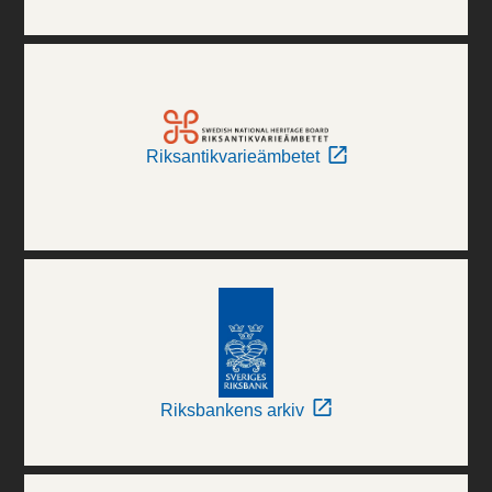
Riksantikvarieämbetet
Riksbankens arkiv