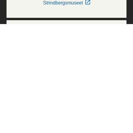
Strindbergsmuseet
Thielska Galleriet
Världskulturmuseerna