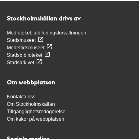
Kontakt
Stockholmskällan
Stockholmskällan drivs av
Medioteket, utbildningsförvaltningen
Stadsmuseet
Medeltidsmuseet
Stadsbiblioteket
Stadsarkivet
Om webbplatsen
Kontakta oss
Om Stockholmskällan
Tillgänglighetsredogörelse
Om kakor på webbplatsen
Sociala medier