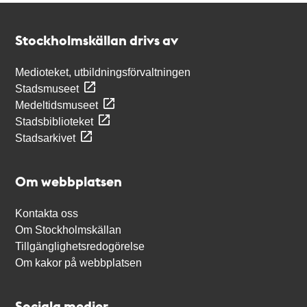
Kontakt
Stockholmskällan
Stockholmskällan drivs av
Medioteket, utbildningsförvaltningen
Stadsmuseet
Medeltidsmuseet
Stadsbiblioteket
Stadsarkivet
Om webbplatsen
Kontakta oss
Om Stockholmskällan
Tillgänglighetsredogörelse
Om kakor på webbplatsen
Sociala medier