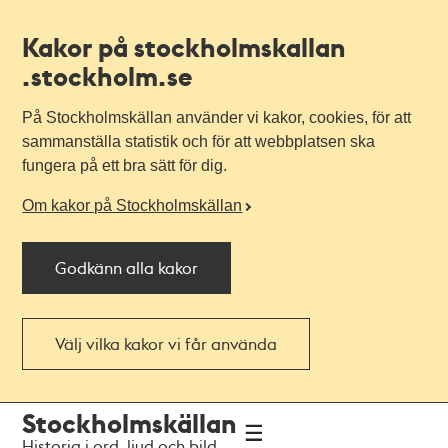
Kakor på stockholmskallan
.stockholm.se
På Stockholmskällan använder vi kakor, cookies, för att
sammanställa statistik och för att webbplatsen ska
fungera på ett bra sätt för dig.
Om kakor på Stockholmskällan
Godkänn alla kakor
Välj vilka kakor vi får använda
Till
Till
Stockholmskällan
navigationen
huvudinnehållet
Historia i ord, ljud och bild