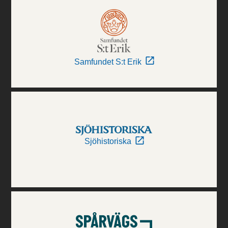
Samfundet S:t Erik
Sjöhistoriska