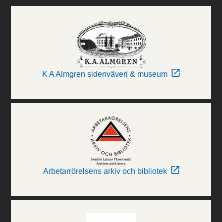
K A Almgren sidenväveri & museum
Arbetarrörelsens arkiv och bibliotek