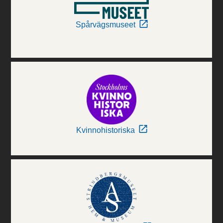
Spårvägsmuseet
Kvinnohistoriska