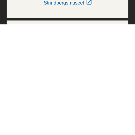
Strindbergsmuseet
Thielska Galleriet
Världskulturmuseerna