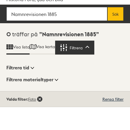
Sök
Fritextsök
Sök
Sökresultat
0
träffar på
Namnrevisionen 1885
Visa karta
Visa lista
Filtrera
Filtrera
Filtrera tid
Filtrera materialtyper
Visningsläge
Totalt
Valda filter:
Foto
Rensa filter
0
träffar
Lista
Karta