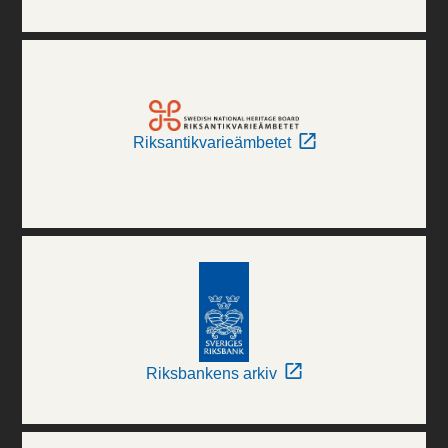
Riksantikvarieämbetet
Riksbankens arkiv