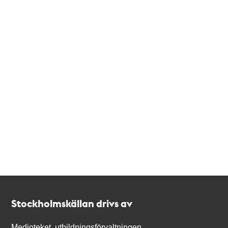
Kontakt
Stockholmskällan
Stockholmskällan drivs av
Medioteket, utbildningsförvaltningen