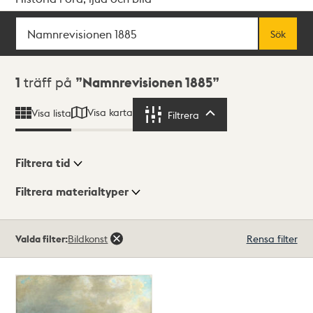
Sök
Fritextsök
Sök
Sökresultat
1
träff på
Namnrevisionen 1885
Visa karta
Visa lista
Filtrera
Filtrera
Filtrera tid
Filtrera materialtyper
Visningsläge
Totalt
Valda filter:
Bildkonst
Rensa filter
1
träffar
Lista
Karta