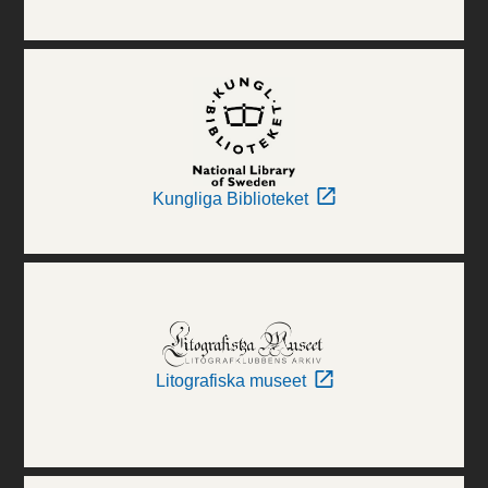
Kungliga Biblioteket
Litografiska museet