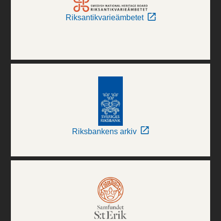
Riksantikvarieämbetet
Riksbankens arkiv