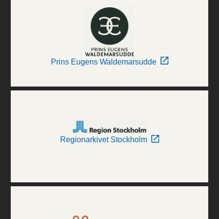
Prins Eugens Waldemarsudde
Regionarkivet Stockholm