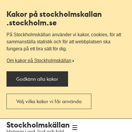
Kakor på stockholmskallan
.stockholm.se
På Stockholmskällan använder vi kakor, cookies, för att
sammanställa statistik och för att webbplatsen ska
fungera på ett bra sätt för dig.
Om kakor på Stockholmskällan
Godkänn alla kakor
Välj vilka kakor vi får använda
Till
Till
Stockholmskällan
navigationen
huvudinnehållet
Historia i ord, ljud och bild