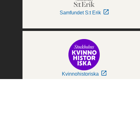
Samfundet S:t Erik
Kvinnohistoriska
Världskulturmuseerna