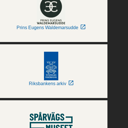
Prins Eugens Waldemarsudde
Riksbankens arkiv