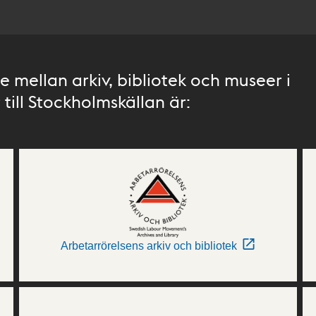
 mellan arkiv, bibliotek och museer i
till Stockholmskällan är:
Arbetarrörelsens arkiv och bibliotek