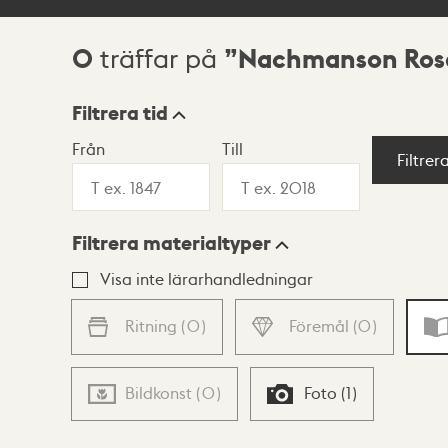
0
Nachmanson Ros
träffar på
Sökresultat
Filtrera tid
Från
Till
Visningsläge
Filtrer
Filtrera materialtyper
Lista
Karta
Visa inte lärarhandledningar
Ritning
(
0
)
Föremål
(
0
)
Bildkonst
(
0
)
Foto
(
1
)