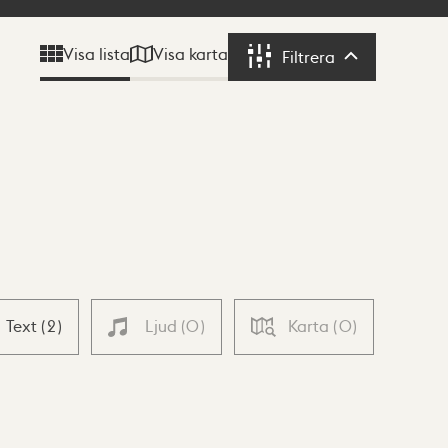
Visa karta
Visa lista
Filtrera
Filtrera
Text
(
2
)
Ljud
(
0
)
Karta
(
0
)