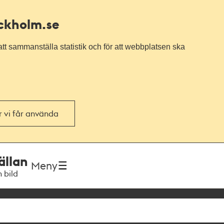
ockholm.se
tt sammanställa statistik och för att webbplatsen ska
or vi får använda
ällan
Meny
h bild