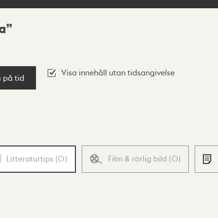
a
Visa innehåll utan tidsangivelse
a på tid
Litteraturtips
(
0
)
Film & rörlig bild
(
0
)