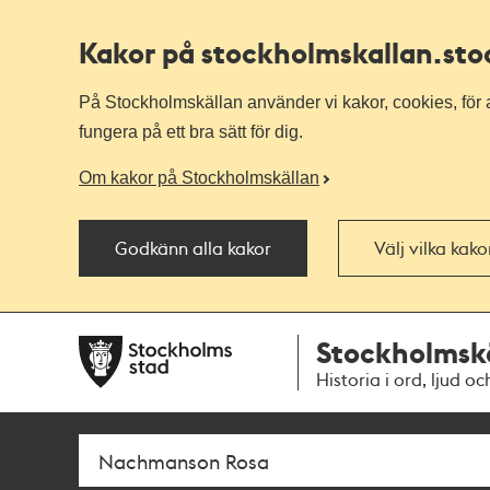
Kakor på stockholmskallan
.st
På Stockholmskällan använder vi kakor, cookies, för a
fungera på ett bra sätt för dig.
Om kakor på Stockholmskällan
Godkänn alla kakor
Välj vilka kak
Till
Till
Stockholmsk
navigationen
huvudinnehållet
Historia i ord, ljud oc
Sök
Fritextsök