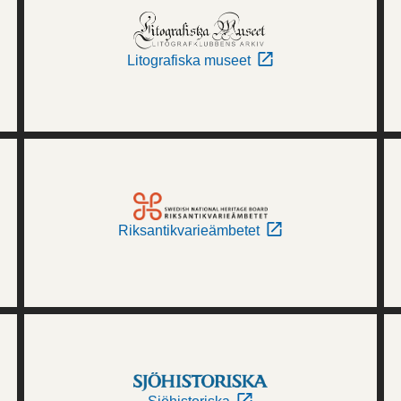
Litografiska museet
Riksantikvarieämbetet