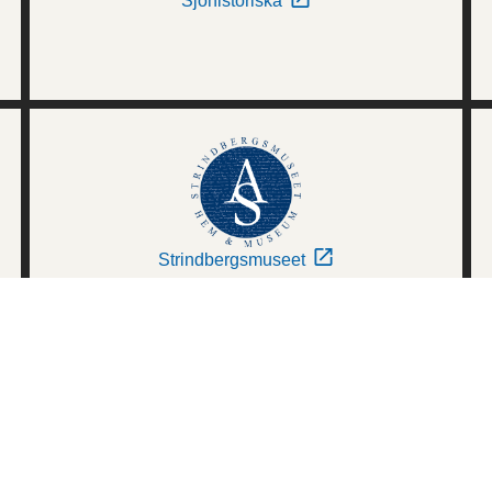
Sjöhistoriska
Strindbergsmuseet