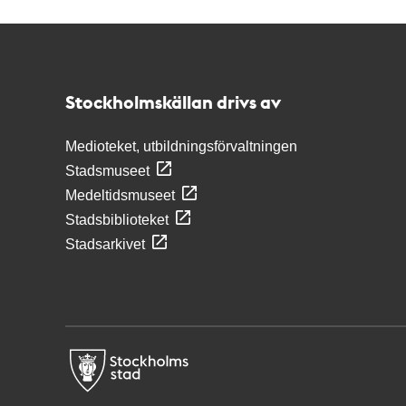
Kontakt
Stockholmskällan
Stockholmskällan drivs av
Medioteket, utbildningsförvaltningen
Stadsmuseet
Medeltidsmuseet
Stadsbiblioteket
Stadsarkivet