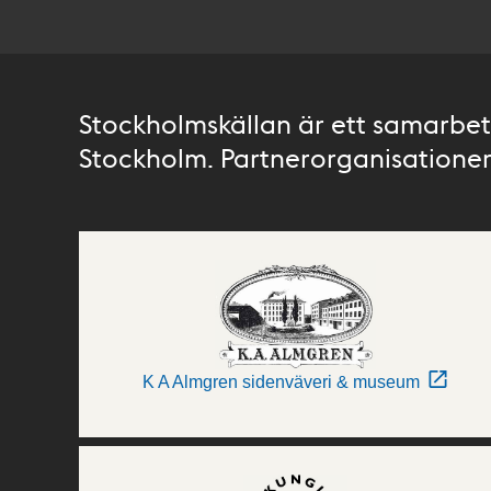
Stockholmskällan är ett samarbete
Stockholm. Partnerorganisationer 
K A Almgren sidenväveri & museum