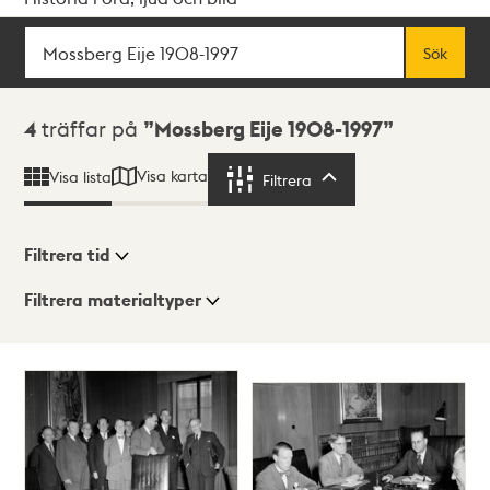
Sök
Fritextsök
Sök
Sökresultat
4
träffar på
Mossberg Eije 1908-1997
Visa karta
Visa lista
Filtrera
Filtrera
Filtrera tid
Filtrera materialtyper
Visningsläge
Totalt
4
träffar
Lista
Karta