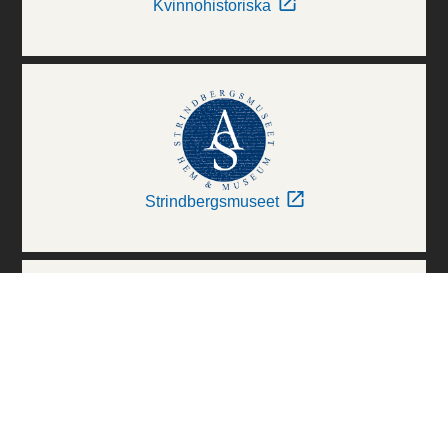
Kvinnohistoriska
Strindbergsmuseet
Thielska Galleriet