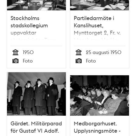
Stockholms
Partiledarmöte i
stadskollegium
Kanslihuset,
uppvaktar
Mynttorget 2, Fr. v.
statsminister Tage
Mossberg, Undén,
Erlander och
Erlander, okänd
1950
25 augusti 1950
inrikesminister Eije
man
Tid
Tid
Foto
Foto
Mossberg i
Typ
Typ
Kanslihuset.
Gärdet. Militärparad
Medborgarhuset.
för Gustaf VI Adolf.
Upplysningsmöte -