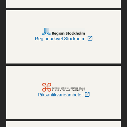
Regionarkivet Stockholm
Riksantikvarieämbetet