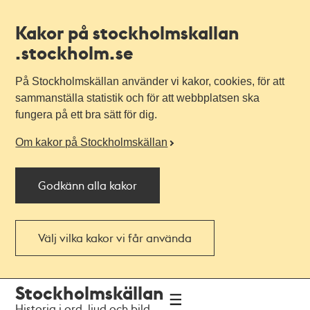
Kakor på stockholmskallan
.stockholm.se
På Stockholmskällan använder vi kakor, cookies, för att
sammanställa statistik och för att webbplatsen ska
fungera på ett bra sätt för dig.
Om kakor på Stockholmskällan
Godkänn alla kakor
Välj vilka kakor vi får använda
Till
Till
Stockholmskällan
navigationen
huvudinnehållet
Historia i ord, ljud och bild