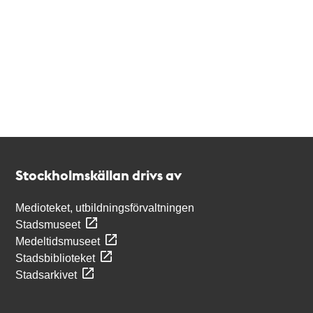
Kontakt
Stockholmskällan
Stockholmskällan drivs av
Medioteket, utbildningsförvaltningen
Stadsmuseet
Medeltidsmuseet
Stadsbiblioteket
Stadsarkivet