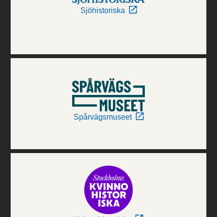
Sjöhistoriska
Spårvägsmuseet