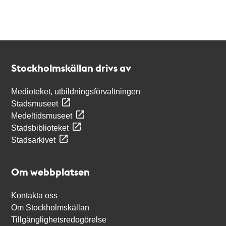
Kontakt
Stockholmskällan
Stockholmskällan drivs av
Medioteket, utbildningsförvaltningen
Stadsmuseet
Medeltidsmuseet
Stadsbiblioteket
Stadsarkivet
Om webbplatsen
Kontakta oss
Om Stockholmskällan
Tillgänglighetsredogörelse