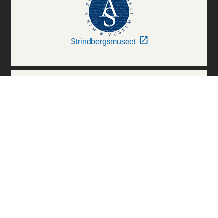
Strindbergsmuseet
Thielska Galleriet