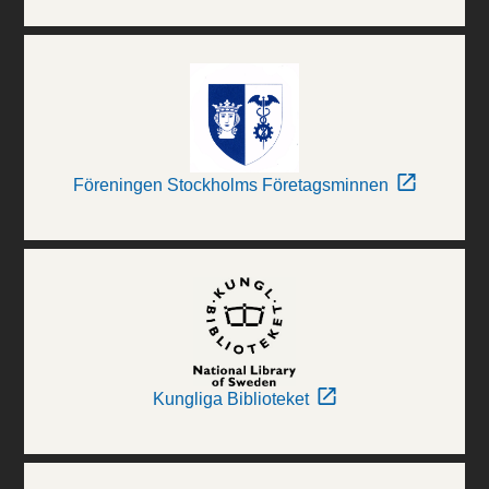
Föreningen Stockholms Företagsminnen
Kungliga Biblioteket