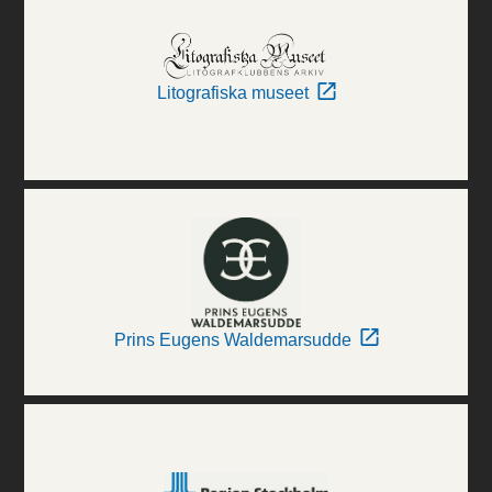
Litografiska museet
Prins Eugens Waldemarsudde