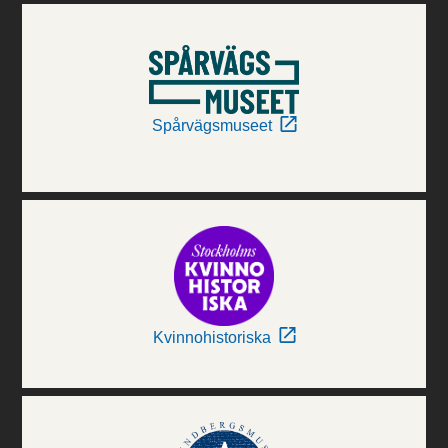
Spårvägsmuseet
Kvinnohistoriska