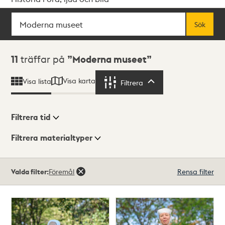
Sök
Fritextsök
Sök
Sökresultat
11
träffar på
Moderna museet
Visa karta
Visa lista
Filtrera
Filtrera
Filtrera tid
Filtrera materialtyper
Visningsläge
Totalt
Valda filter:
Föremål
Rensa filter
11
träffar
Lista
Karta