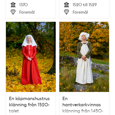
1370
1520 till 1529
Tid
Tid
Föremål
Föremål
Typ
Typ
En köpmanshustrus
En
klänning från 1520-
hantverkarkvinnas
talet
klänning från 1450-