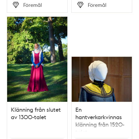
Tid
Tid
Föremål
Föremål
Typ
Typ
Klänning från slutet
En
av 1300-talet
hantverkarkvinnas
klänning från 1520-
talet