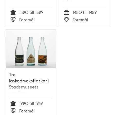
talet
1520 till 1529
1450 till 1459
Tid
Tid
Föremål
Föremål
Typ
Typ
Tre
läskedrycksflaskor i
Stadsmuseets
samling
1920 till 1939
Tid
Föremål