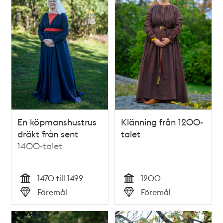
En köpmanshustrus
Klänning från 1200-
dräkt från sent
talet
1400-talet
1470 till 1499
1200
Tid
Tid
Föremål
Föremål
Typ
Typ