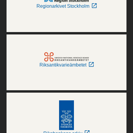
Regionarkivet Stockholm
Riksantikvarieämbetet