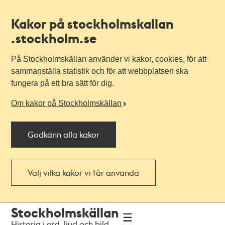
Kakor på stockholmskallan
.stockholm.se
På Stockholmskällan använder vi kakor, cookies, för att
sammanställa statistik och för att webbplatsen ska
fungera på ett bra sätt för dig.
Om kakor på Stockholmskällan
Godkänn alla kakor
Välj vilka kakor vi får använda
Till
Till
Stockholmskällan
navigationen
huvudinnehållet
Historia i ord, ljud och bild