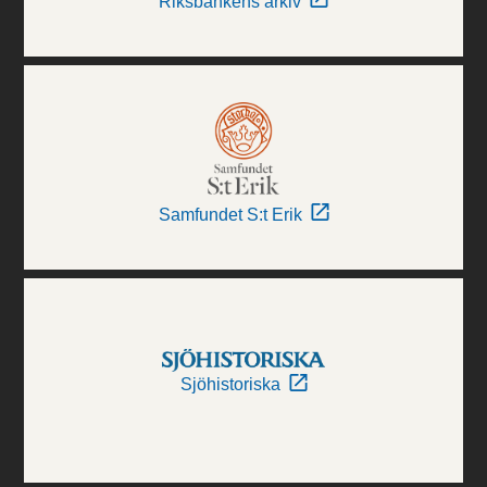
Riksbankens arkiv
Samfundet S:t Erik
Sjöhistoriska