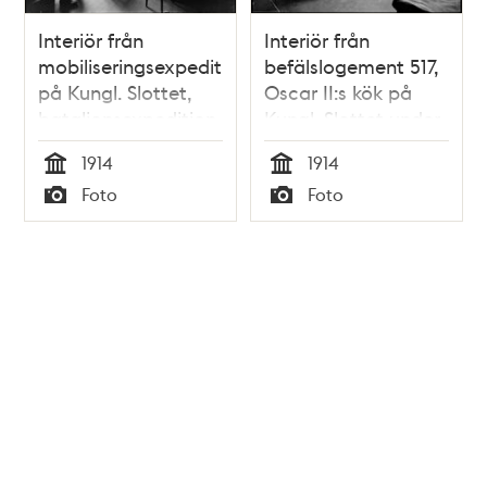
Interiör från
Interiör från
mobiliseringsexpeditionen
befälslogement 517,
på Kungl. Slottet,
Oscar II:s kök på
bataljonsexpedition
Kungl. Slottet under
nr 518
mobiliseringen 1914
1914
1914
Tid
Tid
Foto
Foto
Typ
Typ