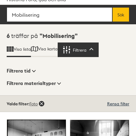
Sök
Fritextsök
Sök
Sökresultat
6
träffar på
Mobilisering
Visa karta
Visa lista
Filtrera
Filtrera
Filtrera tid
Filtrera materialtyper
Visningsläge
Totalt
Valda filter:
Foto
Rensa filter
6
träffar
Lista
Karta