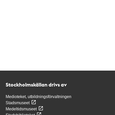
Kontakt
Stockholmskällan
Stockholmskällan drivs av
Medioteket, utbildningsförvaltningen
Stadsmuseet
Medeltidsmuseet