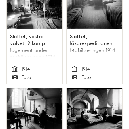
Slottet, västra
Slottet,
valvet, 2 komp.
läkarexpeditionen.
logement under
Mobiliseringen 1914
mobiliseringen 1914
1914
1914
Tid
Tid
Foto
Foto
Typ
Typ