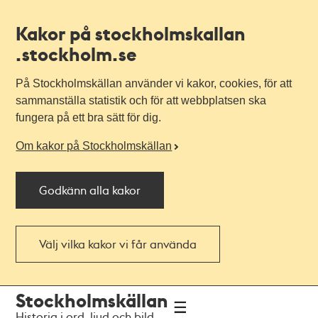
Kakor på stockholmskallan
.stockholm.se
På Stockholmskällan använder vi kakor, cookies, för att
sammanställa statistik och för att webbplatsen ska
fungera på ett bra sätt för dig.
Om kakor på Stockholmskällan
Godkänn alla kakor
Välj vilka kakor vi får använda
Till
Till
Stockholmskällan
navigationen
huvudinnehållet
Historia i ord, ljud och bild