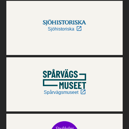
Sjöhistoriska
Spårvägsmuseet