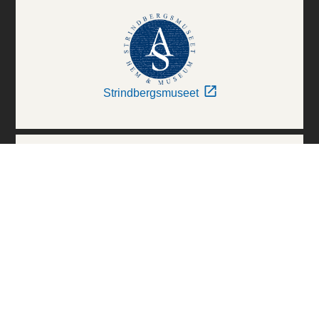
Strindbergsmuseet
Thielska Galleriet