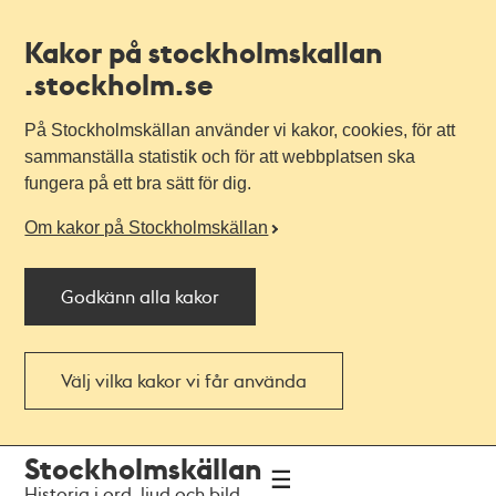
Kakor på stockholmskallan
.stockholm.se
På Stockholmskällan använder vi kakor, cookies, för att
sammanställa statistik och för att webbplatsen ska
fungera på ett bra sätt för dig.
Om kakor på Stockholmskällan
Godkänn alla kakor
Välj vilka kakor vi får använda
Till
Till
Stockholmskällan
navigationen
huvudinnehållet
Historia i ord, ljud och bild