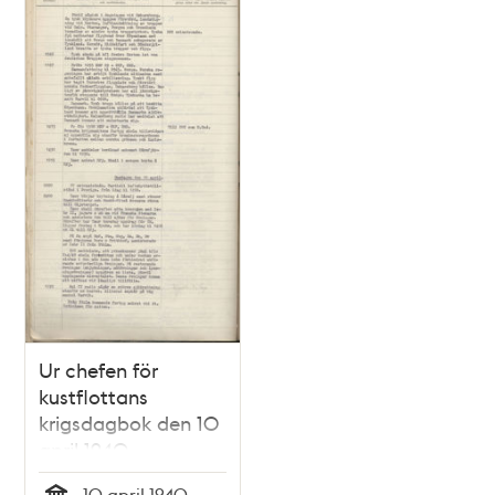
Ur chefen för
kustflottans
krigsdagbok den 10
april 1940
10 april 1940