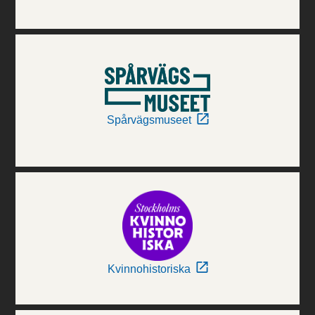
Spårvägsmuseet
Kvinnohistoriska