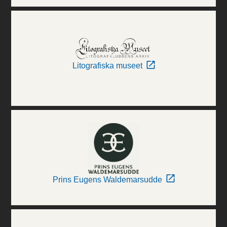
Litografiska museet
Prins Eugens Waldemarsudde