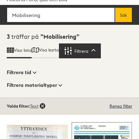
Sök
Fritextsök
Sök
Sökresultat
3
träffar på
Mobilisering
Visa karta
Visa lista
Filtrera
Filtrera
Filtrera tid
Filtrera materialtyper
Visningsläge
Totalt
Valda filter:
Text
Rensa filter
3
träffar
Lista
Karta