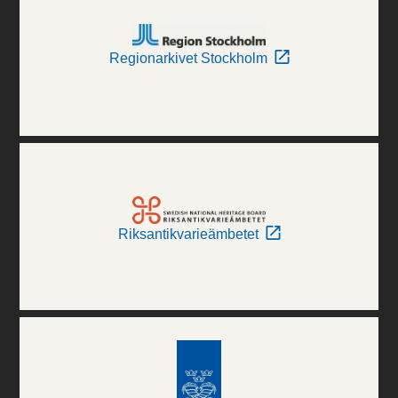
Regionarkivet Stockholm
Riksantikvarieämbetet