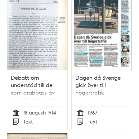
Debatt om
Dagen då Sverige
understöd till de
gick över till
som drabbats av
högertrafik
mobiliseringen efter
första världskrigets
18 augusti 1914
1967
utbrott -
Tid
Tid
Text
Text
stadsfullmäktige
Typ
Typ
1914