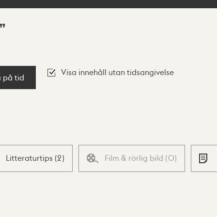
Visa innehåll utan tidsangivelse
a på tid
Litteraturtips
(
2
)
Film & rörlig bild
(
0
)