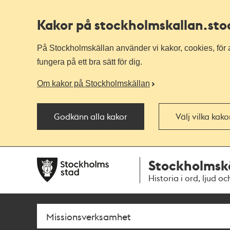
Kakor på stockholmskallan
.st
På Stockholmskällan använder vi kakor, cookies, för a
fungera på ett bra sätt för dig.
Om kakor på Stockholmskällan
Godkänn alla kakor
Välj vilka kak
Till
Till
Stockholmsk
navigationen
huvudinnehållet
Historia i ord, ljud oc
Sök
Fritextsök