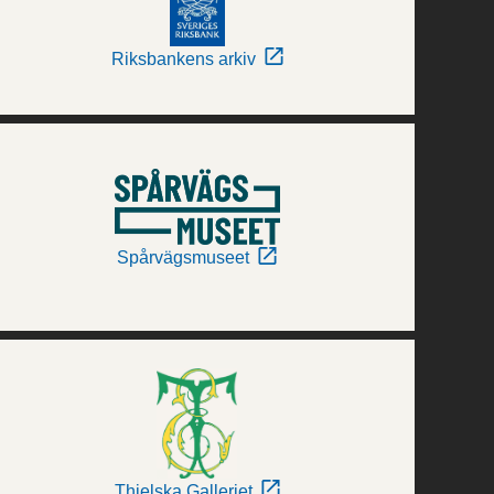
Riksbankens arkiv
Spårvägsmuseet
Thielska Galleriet