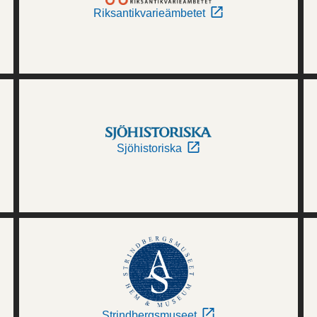
Riksantikvarieämbetet
Sjöhistoriska
Strindbergsmuseet