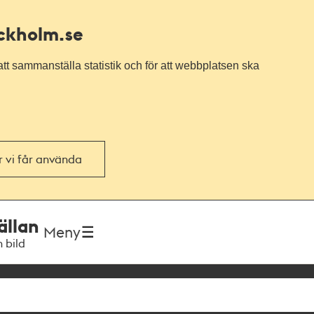
ockholm.se
tt sammanställa statistik och för att webbplatsen ska
or vi får använda
ällan
Meny
h bild