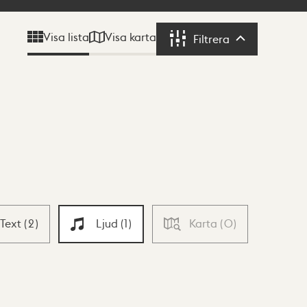
Visa karta
Visa lista
Filtrera
Filtrera
Text
(
2
)
Ljud
(
1
)
Karta
(
0
)