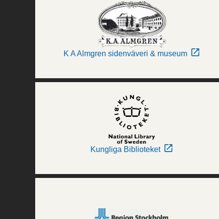
K A Almgren sidenväveri & museum
Kungliga Biblioteket