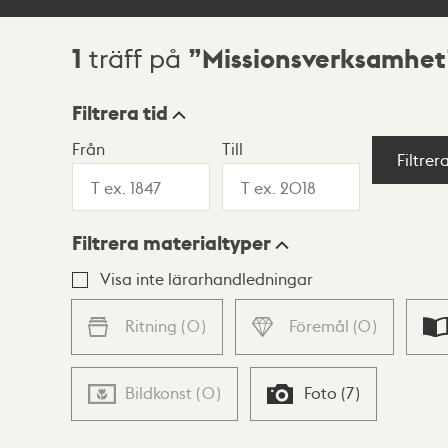
1
Missionsverksamhet
träff på
Sökresultat
Filtrera tid
Från
Till
Visningsläge
Filtrer
Filtrera materialtyper
Lista
Karta
Visa inte lärarhandledningar
Ritning
(
0
)
Föremål
(
0
)
Bildkonst
(
0
)
Foto
(
7
)