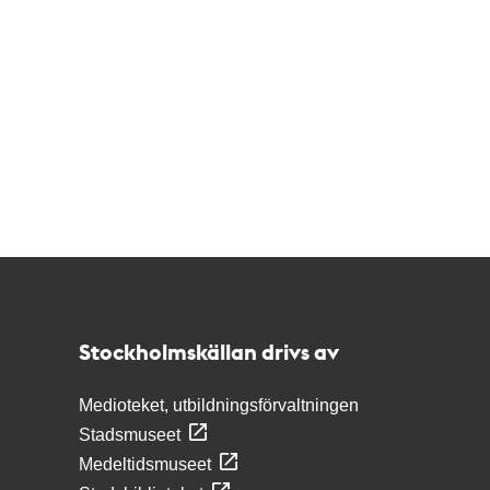
Kontakt
Stockholmskällan
Stockholmskällan drivs av
Medioteket, utbildningsförvaltningen
Stadsmuseet
Medeltidsmuseet