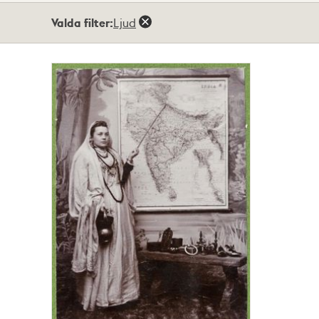
Totalt
Valda filter:
Ljud
1
träffar