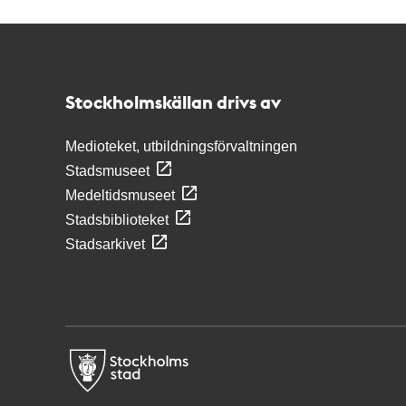
Kontakt
Stockholmskällan
Stockholmskällan drivs av
Medioteket, utbildningsförvaltningen
Stadsmuseet
Medeltidsmuseet
Stadsbiblioteket
Stadsarkivet