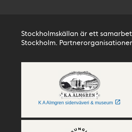
Stockholmskällan är ett samarbete
Stockholm. Partnerorganisationer 
K A Almgren sidenväveri & museum