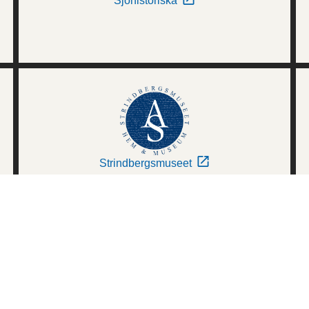
Sjöhistoriska
Strindbergsmuseet