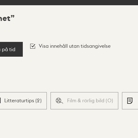
het
Visa innehåll utan tidsangivelse
a på tid
Litteraturtips
(
2
)
Film & rörlig bild
(
0
)