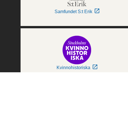
Samfundet S:t Erik
Kvinnohistoriska
Världskulturmuseerna