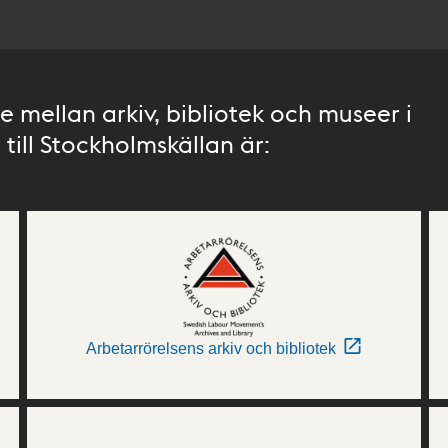
 mellan arkiv, bibliotek och museer i
till Stockholmskällan är:
Arbetarrörelsens arkiv och bibliotek