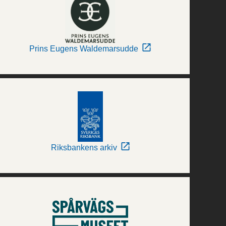
Prins Eugens Waldemarsudde
Riksbankens arkiv