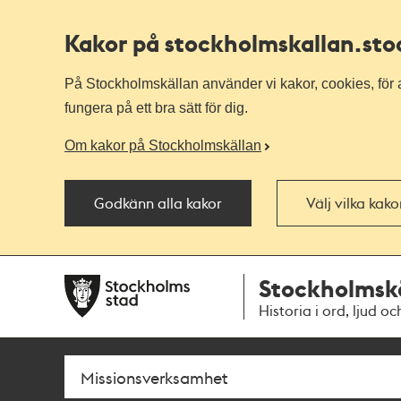
Kakor på stockholmskallan
.st
På Stockholmskällan använder vi kakor, cookies, för a
fungera på ett bra sätt för dig.
Om kakor på Stockholmskällan
Godkänn alla kakor
Välj vilka kak
Till
Till
Stockholmsk
navigationen
huvudinnehållet
Historia i ord, ljud oc
Sök
Fritextsök