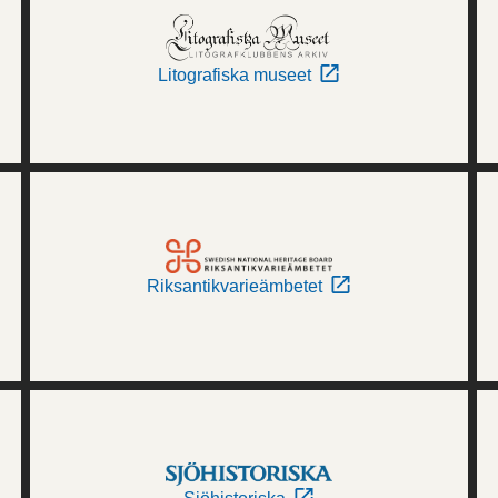
Litografiska museet
Riksantikvarieämbetet