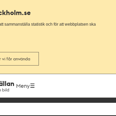
ockholm.se
tt sammanställa statistik och för att webbplatsen ska
or vi får använda
ällan
Meny
h bild