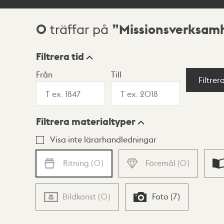
0
Missionsverksam
träffar på
Sökresultat
Filtrera tid
Från
Till
Visningsläge
Filtrer
Filtrera materialtyper
Lista
Karta
Visa inte lärarhandledningar
Ritning
(
0
)
Föremål
(
0
)
Bildkonst
(
0
)
Foto
(
7
)