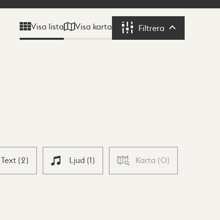
Visa karta
Visa lista
Filtrera
Filtrera
Text
(
2
)
Ljud
(
1
)
Karta
(
0
)