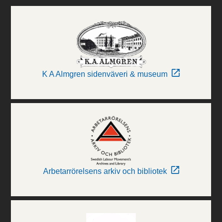
K A Almgren sidenväveri & museum
Arbetarrörelsens arkiv och bibliotek