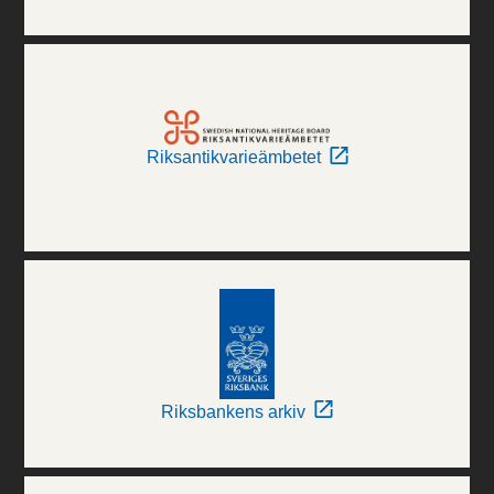
Riksantikvarieämbetet
Riksbankens arkiv