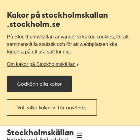
Kakor på stockholmskallan
.stockholm.se
På Stockholmskällan använder vi kakor, cookies, för att
sammanställa statistik och för att webbplatsen ska
fungera på ett bra sätt för dig.
Om kakor på Stockholmskällan
Godkänn alla kakor
Välj vilka kakor vi får använda
Till
Till
Stockholmskällan
navigationen
huvudinnehållet
Historia i ord, ljud och bild