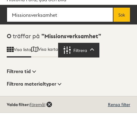
Sök
Fritextsök
Sök
Sökresultat
0
träffar på
Missionsverksamhet
Visa karta
Visa lista
Filtrera
Filtrera
Filtrera tid
Filtrera materialtyper
Visningsläge
Totalt
Valda filter:
Föremål
Rensa filter
0
träffar
Lista
Karta