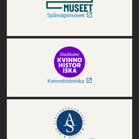
Spårvägsmuseet
Kvinnohistoriska