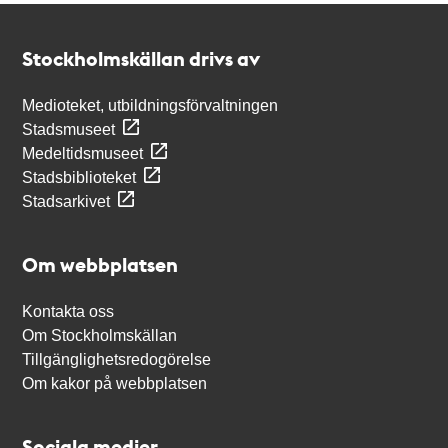
Kontakt
Stockholmskällan
Stockholmskällan drivs av
Medioteket, utbildningsförvaltningen
Stadsmuseet
Medeltidsmuseet
Stadsbiblioteket
Stadsarkivet
Om webbplatsen
Kontakta oss
Om Stockholmskällan
Tillgänglighetsredogörelse
Om kakor på webbplatsen
Sociala medier