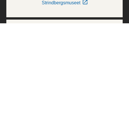
Strindbergsmuseet
Thielska Galleriet
Världskulturmuseerna