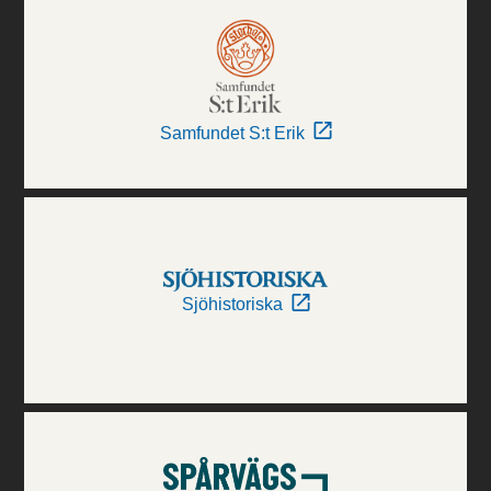
Samfundet S:t Erik
Sjöhistoriska