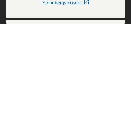
Strindbergsmuseet
Thielska Galleriet
Världskulturmuseerna