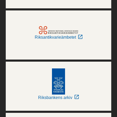
Riksantikvarieämbetet
Riksbankens arkiv