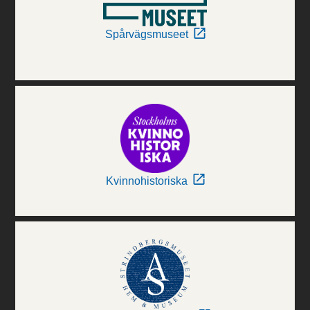
Spårvägsmuseet
Kvinnohistoriska