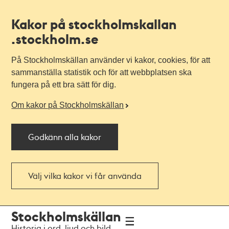
Kakor på stockholmskallan
.stockholm.se
På Stockholmskällan använder vi kakor, cookies, för att
sammanställa statistik och för att webbplatsen ska
fungera på ett bra sätt för dig.
Om kakor på Stockholmskällan
Godkänn alla kakor
Välj vilka kakor vi får använda
Till
Till
Stockholmskällan
navigationen
huvudinnehållet
Historia i ord, ljud och bild