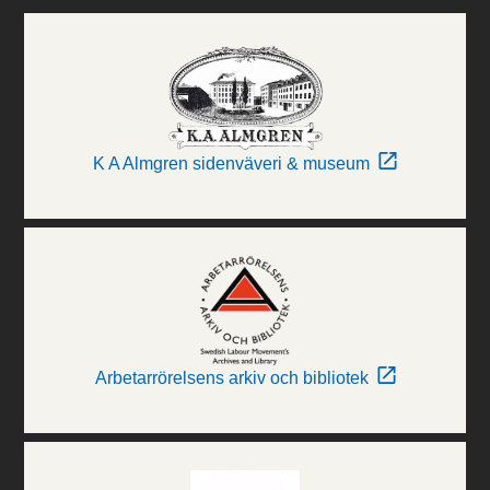
K A Almgren sidenväveri & museum
Arbetarrörelsens arkiv och bibliotek