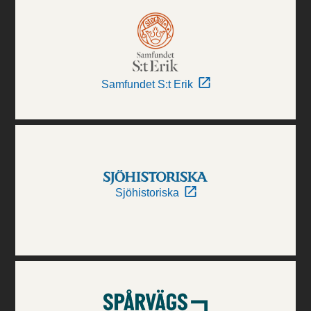
Samfundet S:t Erik
Sjöhistoriska