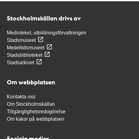
Kontakt
Stockholmskällan
Stockholmskällan drivs av
Medioteket, utbildningsförvaltningen
Stadsmuseet
Medeltidsmuseet
Stadsbiblioteket
Stadsarkivet
Om webbplatsen
Kontakta oss
Om Stockholmskällan
Tillgänglighetsredogörelse
Om kakor på webbplatsen
Sociala medier