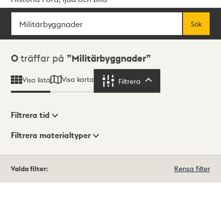
Sök
Fritextsök
Sök
Sökresultat
0
träffar på
Militärbyggnader
Visa karta
Visa lista
Filtrera
Filtrera
Filtrera tid
Filtrera materialtyper
Visningsläge
Totalt
Valda filter:
Rensa filter
0
träffar
Lista
Karta