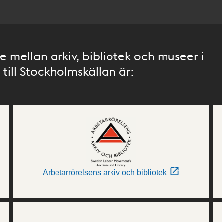
 mellan arkiv, bibliotek och museer i
till Stockholmskällan är:
Arbetarrörelsens arkiv och bibliotek