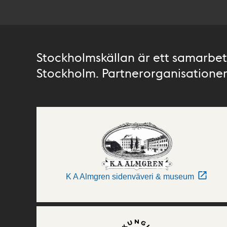
Stockholmskällan är ett samarbete
Stockholm. Partnerorganisationer 
K A Almgren sidenväveri & museum