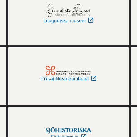
Litografiska museet
Riksantikvarieämbetet