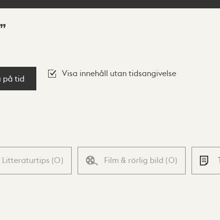
Visa innehåll utan tidsangivelse
a på tid
Litteraturtips
(
0
)
Film & rörlig bild
(
0
)