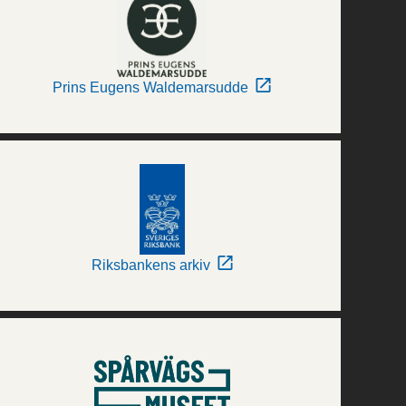
Prins Eugens Waldemarsudde
Riksbankens arkiv