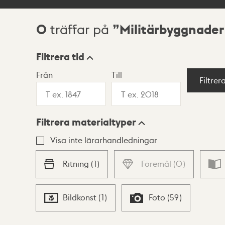
0
Militärbyggnader
träffar på
Sökresultat
Filtrera tid
Från
Till
Visningsläge
Filtrer
Filtrera materialtyper
Lista
Karta
Visa inte lärarhandledningar
Ritning
(
1
)
Föremål
(
0
)
Bildkonst
(
1
)
Foto
(
59
)