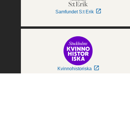
Samfundet S:t Erik
Kvinnohistoriska
Världskulturmuseerna