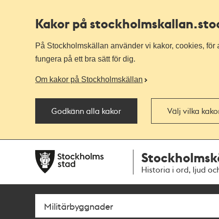
Kakor på stockholmskallan
.st
På Stockholmskällan använder vi kakor, cookies, för a
fungera på ett bra sätt för dig.
Om kakor på Stockholmskällan
Godkänn alla kakor
Välj vilka kak
Till
Till
Stockholmsk
navigationen
huvudinnehållet
Historia i ord, ljud oc
Sök
Fritextsök