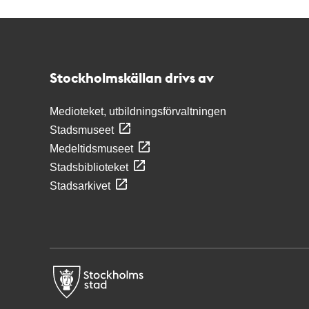
Kontakt
Stockholmskällan
Stockholmskällan drivs av
Medioteket, utbildningsförvaltningen
Stadsmuseet
Medeltidsmuseet
Stadsbiblioteket
Stadsarkivet