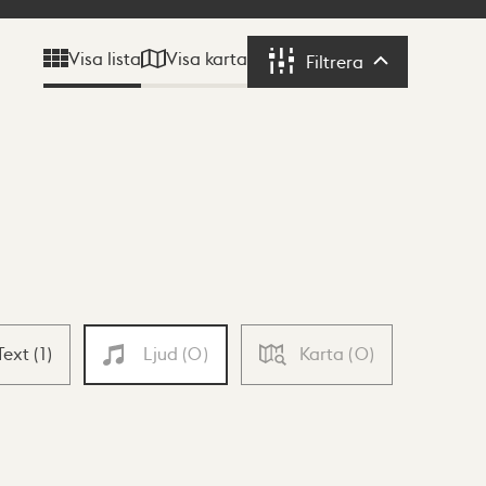
Visa karta
Visa lista
Filtrera
Filtrera
Text
(
1
)
Ljud
(
0
)
Karta
(
0
)