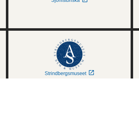
Sjöhistoriska
Strindbergsmuseet