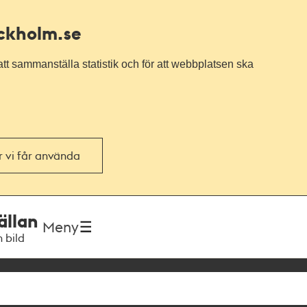
ockholm.se
tt sammanställa statistik och för att webbplatsen ska
or vi får använda
ällan
Meny
h bild