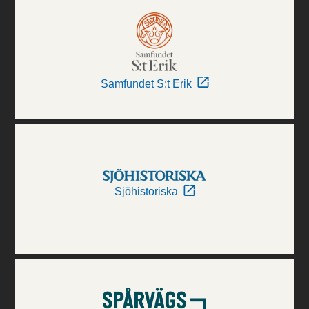
Samfundet S:t Erik
Sjöhistoriska