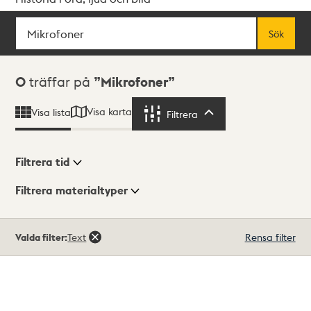
Sök
Fritextsök
Sök
Sökresultat
0
träffar på
Mikrofoner
Visa karta
Visa lista
Filtrera
Filtrera
Filtrera tid
Filtrera materialtyper
Visningsläge
Totalt
Valda filter:
Text
Rensa filter
0
träffar
Lista
Karta