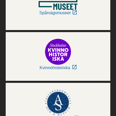
Spårvägsmuseet
Kvinnohistoriska