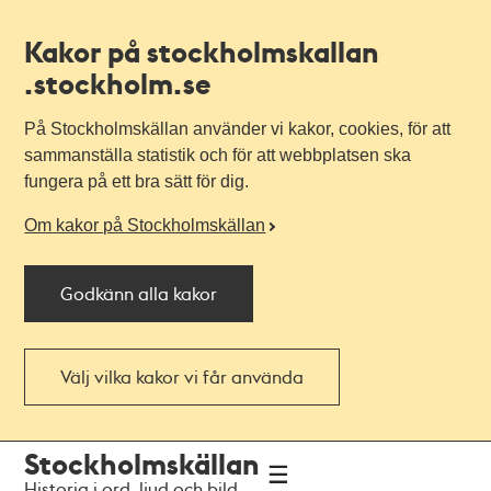
Kakor på stockholmskallan
.stockholm.se
På Stockholmskällan använder vi kakor, cookies, för att
sammanställa statistik och för att webbplatsen ska
fungera på ett bra sätt för dig.
Om kakor på Stockholmskällan
Godkänn alla kakor
Välj vilka kakor vi får använda
Till
Till
Stockholmskällan
navigationen
huvudinnehållet
Historia i ord, ljud och bild