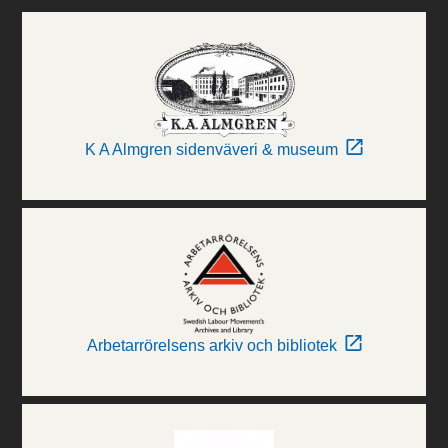
K A Almgren sidenväveri & museum
Arbetarrörelsens arkiv och bibliotek