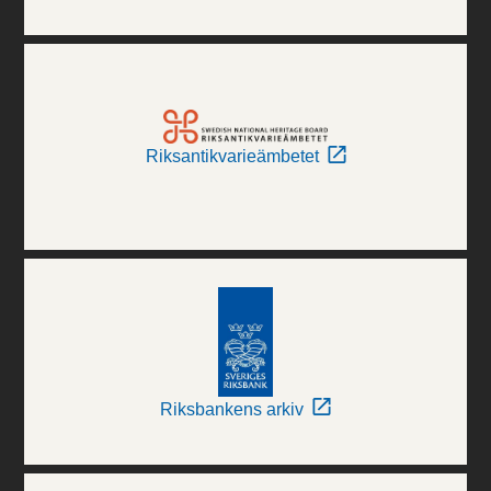
Riksantikvarieämbetet
Riksbankens arkiv