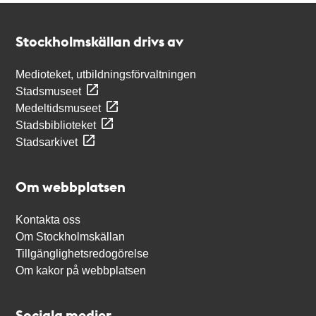
Kontakt
Stockholmskällan
Stockholmskällan drivs av
Medioteket, utbildningsförvaltningen
Stadsmuseet
Medeltidsmuseet
Stadsbiblioteket
Stadsarkivet
Om webbplatsen
Kontakta oss
Om Stockholmskällan
Tillgänglighetsredogörelse
Om kakor på webbplatsen
Sociala medier