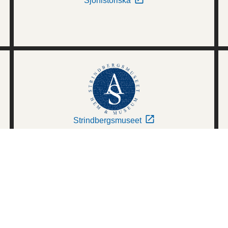
Sjöhistoriska
Strindbergsmuseet