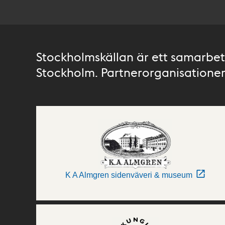
Stockholmskällan är ett samarbete
Stockholm. Partnerorganisationer 
K A Almgren sidenväveri & museum