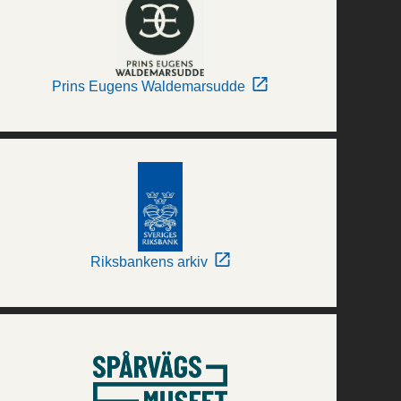
Prins Eugens Waldemarsudde
Riksbankens arkiv