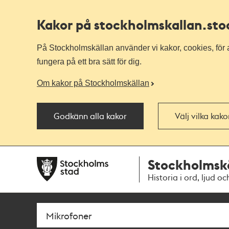
Kakor på stockholmskallan
.st
På Stockholmskällan använder vi kakor, cookies, för a
fungera på ett bra sätt för dig.
Om kakor på Stockholmskällan
Godkänn alla kakor
Välj vilka kak
Till
Till
Stockholmsk
navigationen
huvudinnehållet
Historia i ord, ljud oc
Sök
Fritextsök