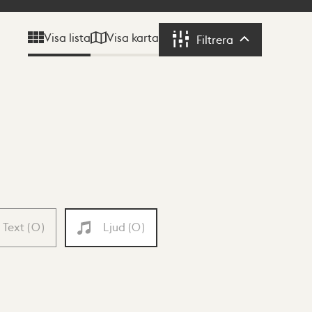
Visa karta
Visa lista
Filtrera
Filtrera
Text
(
0
)
Ljud
(
0
)