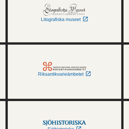
Litografiska museet
Riksantikvarieämbetet