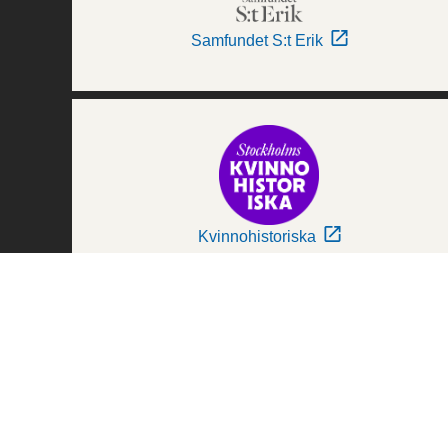
Samfundet S:t Erik
Kvinnohistoriska
Världskulturmuseerna