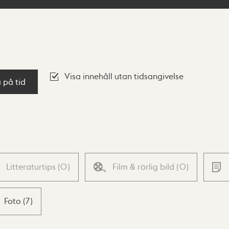
Visa innehåll utan tidsangivelse
a på tid
Litteraturtips
(
0
)
Film & rörlig bild
(
0
)
Foto
(
7
)