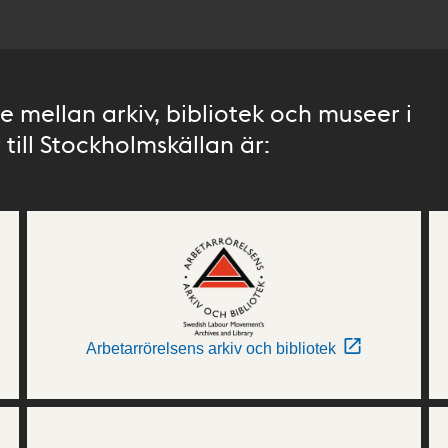
 mellan arkiv, bibliotek och museer i
till Stockholmskällan är:
Arbetarrörelsens arkiv och bibliotek