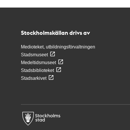
Kontakt
Stockholmskällan
Stockholmskällan drivs av
Medioteket, utbildningsförvaltningen
Stadsmuseet
Medeltidsmuseet
Stadsbiblioteket
Stadsarkivet