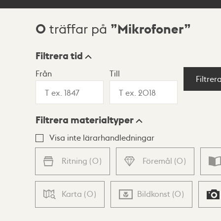
0
Mikrofoner
träffar på
Sökresultat
Filtrera tid
Från
Till
Visningsläge
Filtrer
Filtrera materialtyper
Lista
Karta
Visa inte lärarhandledningar
Ritning
(
0
)
Föremål
(
0
)
Karta
(
0
)
Bildkonst
(
0
)