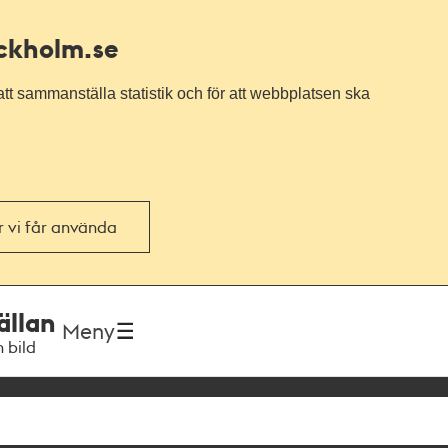
ockholm.se
tt sammanställa statistik och för att webbplatsen ska
or vi får använda
ällan
Meny
h bild