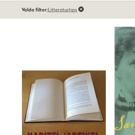
Totalt
Valda filter:
Litteraturtips
2
träffar