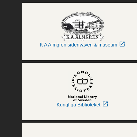
K A Almgren sidenväveri & museum
Kungliga Biblioteket