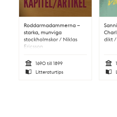
Roddarmadammerna –
Sanni
starka, munviga
Charl
stockholmskor / Niklas
dikt 
Ericsson
1690 till 1899
Tid
Tid
Litteraturtips
Typ
Typ