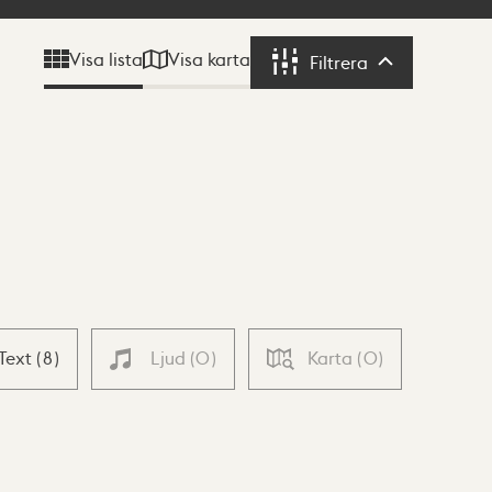
Visa karta
Visa lista
Filtrera
Filtrera
Text
(
8
)
Ljud
(
0
)
Karta
(
0
)