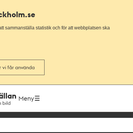
ockholm.se
tt sammanställa statistik och för att webbplatsen ska
or vi får använda
ällan
Meny
h bild