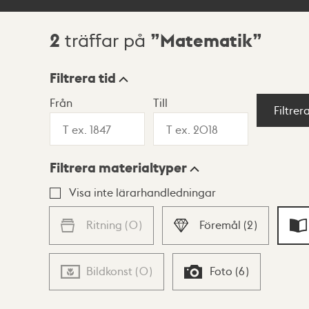
2
Matematik
träffar på
Sökresultat
Filtrera tid
Från
Till
Visningsläge
Filtrer
Filtrera materialtyper
Lista
Karta
Visa inte lärarhandledningar
Ritning
(
0
)
Föremål
(
2
)
Bildkonst
(
0
)
Foto
(
6
)