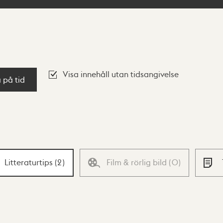
Visa innehåll utan tidsangivelse
a på tid
Litteraturtips
(
2
)
Film & rörlig bild
(
0
)