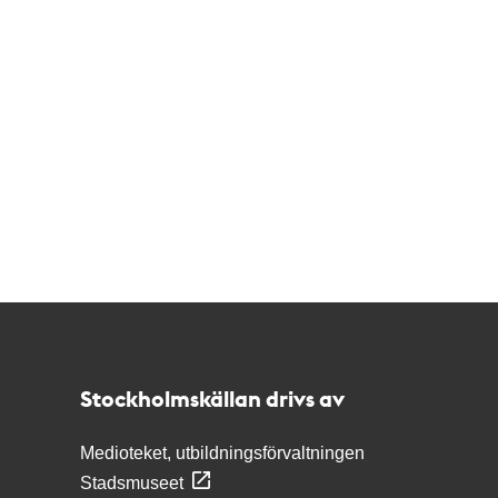
Kontakt
Stockholmskällan
Stockholmskällan drivs av
Medioteket, utbildningsförvaltningen
Stadsmuseet