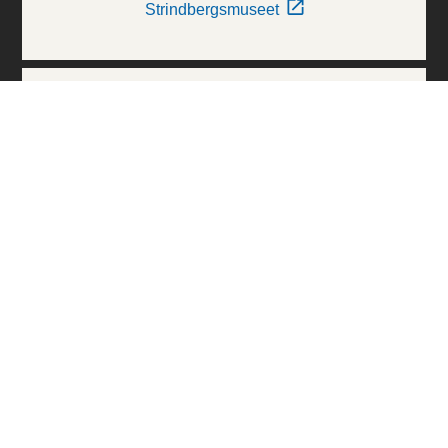
Strindbergsmuseet
Thielska Galleriet
Världskulturmuseerna