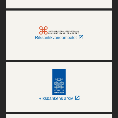
Riksantikvarieämbetet
Riksbankens arkiv