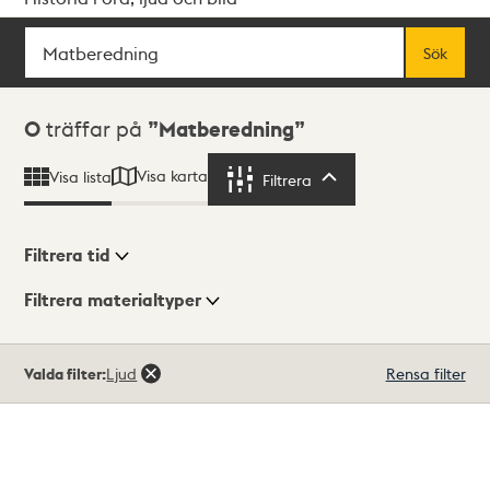
Sök
Fritextsök
Sök
Sökresultat
0
träffar på
Matberedning
Visa karta
Visa lista
Filtrera
Filtrera
Filtrera tid
Filtrera materialtyper
Visningsläge
Totalt
Valda filter:
Ljud
Rensa filter
0
träffar
Lista
Karta