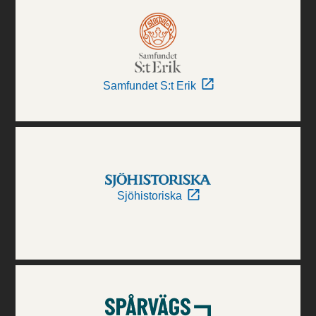
Samfundet S:t Erik
Sjöhistoriska