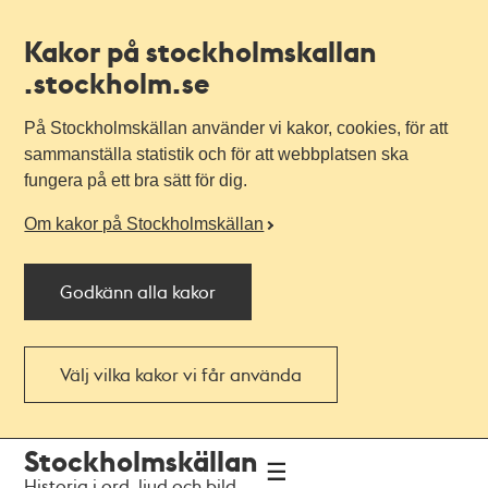
Kakor på stockholmskallan
.stockholm.se
På Stockholmskällan använder vi kakor, cookies, för att
sammanställa statistik och för att webbplatsen ska
fungera på ett bra sätt för dig.
Om kakor på Stockholmskällan
Godkänn alla kakor
Välj vilka kakor vi får använda
Till
Till
Stockholmskällan
navigationen
huvudinnehållet
Historia i ord, ljud och bild