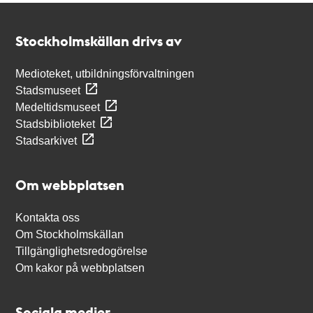
Kontakt
Stockholmskällan
Stockholmskällan drivs av
Medioteket, utbildningsförvaltningen
Stadsmuseet
Medeltidsmuseet
Stadsbiblioteket
Stadsarkivet
Om webbplatsen
Kontakta oss
Om Stockholmskällan
Tillgänglighetsredogörelse
Om kakor på webbplatsen
Sociala medier