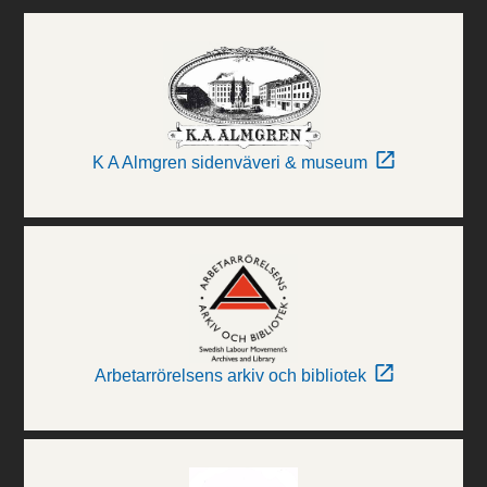
K A Almgren sidenväveri & museum
Arbetarrörelsens arkiv och bibliotek