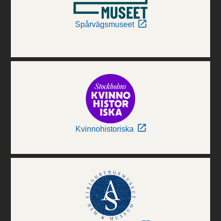
Spårvägsmuseet
Kvinnohistoriska