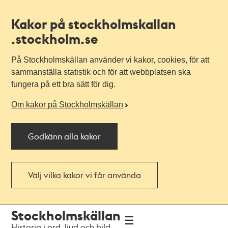
Kakor på stockholmskallan
.stockholm.se
På Stockholmskällan använder vi kakor, cookies, för att
sammanställa statistik och för att webbplatsen ska
fungera på ett bra sätt för dig.
Om kakor på Stockholmskällan
Godkänn alla kakor
Välj vilka kakor vi får använda
Till
Till
Stockholmskällan
navigationen
huvudinnehållet
Historia i ord, ljud och bild