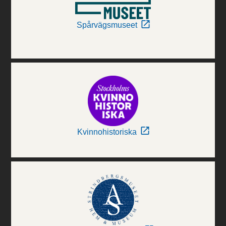
Spårvägsmuseet
Kvinnohistoriska