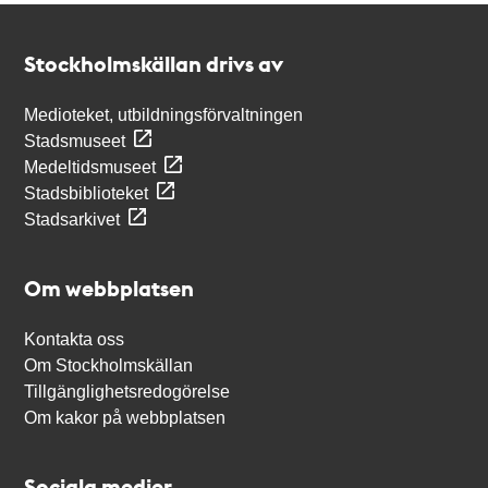
Kontakt
Stockholmskällan
Stockholmskällan drivs av
Medioteket, utbildningsförvaltningen
Stadsmuseet
Medeltidsmuseet
Stadsbiblioteket
Stadsarkivet
Om webbplatsen
Kontakta oss
Om Stockholmskällan
Tillgänglighetsredogörelse
Om kakor på webbplatsen
Sociala medier