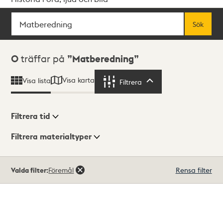
Sök
Fritextsök
Sök
Sökresultat
0
träffar på
Matberedning
Visa karta
Visa lista
Filtrera
Filtrera
Filtrera tid
Filtrera materialtyper
Visningsläge
Totalt
Valda filter:
Föremål
Rensa filter
0
träffar
Lista
Karta