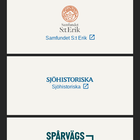
Samfundet S:t Erik
Sjöhistoriska