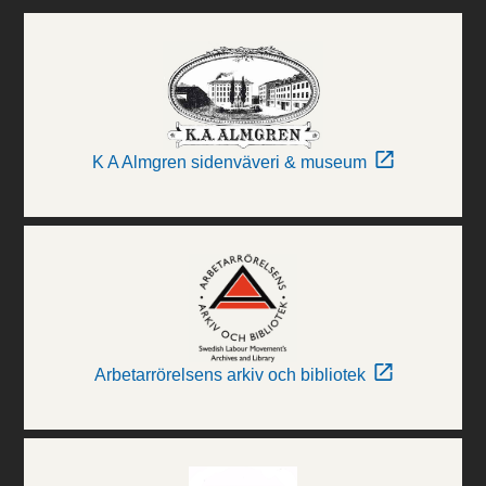
K A Almgren sidenväveri & museum
Arbetarrörelsens arkiv och bibliotek