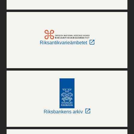
Riksantikvarieämbetet
Riksbankens arkiv