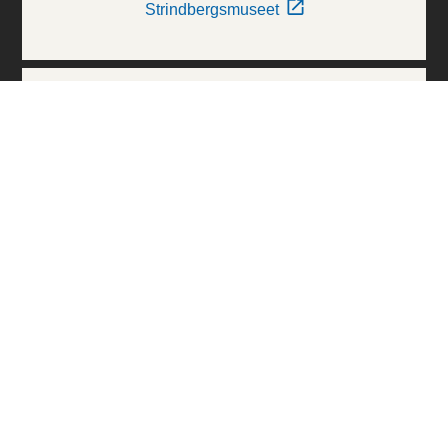
Strindbergsmuseet
Thielska Galleriet
Världskulturmuseerna