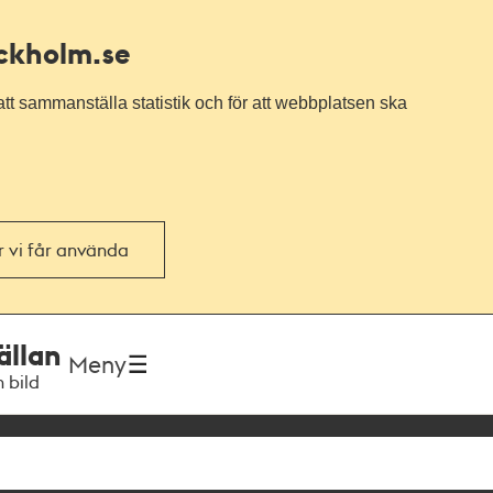
ockholm.se
tt sammanställa statistik och för att webbplatsen ska
or vi får använda
ällan
Meny
h bild