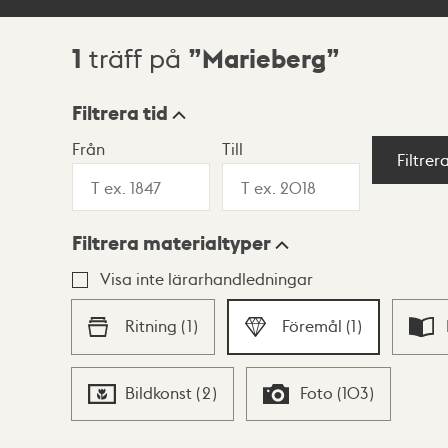
1
Marieberg
träff på
Sökresultat
Filtrera tid
Från
Till
Visningsläge
Filtrer
Filtrera materialtyper
Lista
Karta
Visa inte lärarhandledningar
Ritning
(
1
)
Föremål
(
1
)
Bildkonst
(
2
)
Foto
(
103
)