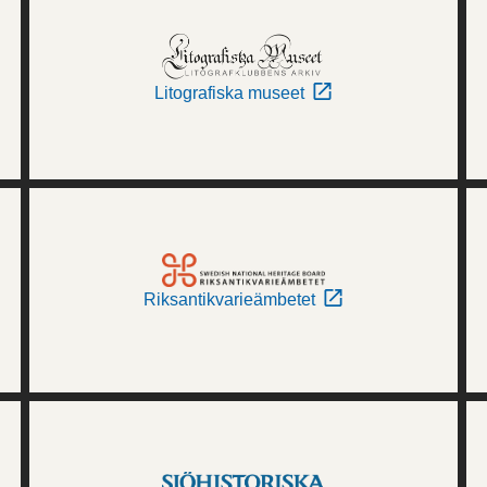
Litografiska museet
Riksantikvarieämbetet