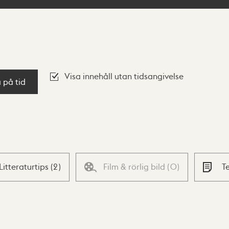
Visa innehåll utan tidsangivelse
a på tid
Litteraturtips
(
2
)
Film & rörlig bild
(
0
)
T