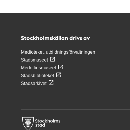
Kontakt
Stockholmskällan
Stockholmskällan drivs av
Medioteket, utbildningsförvaltningen
Stadsmuseet
Medeltidsmuseet
Stadsbiblioteket
Stadsarkivet