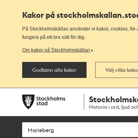
Kakor på stockholmskallan
.st
På Stockholmskällan använder vi kakor, cookies, för a
fungera på ett bra sätt för dig.
Om kakor på Stockholmskällan
Godkänn alla kakor
Välj vilka kak
Till
Till
Stockholmsk
navigationen
huvudinnehållet
Historia i ord, ljud oc
Sök
Fritextsök