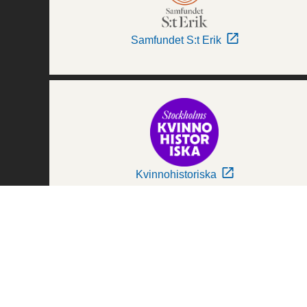
Samfundet S:t Erik
Kvinnohistoriska
Världskulturmuseerna