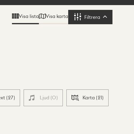
Visa karta
Visa lista
Filtrera
Filtrera
ext
(
27
)
Ljud
(
0
)
Karta
(
21
)