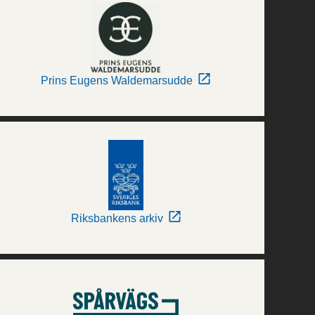
Prins Eugens Waldemarsudde
Riksbankens arkiv