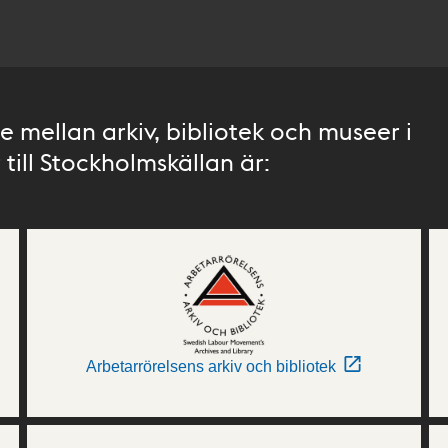
 mellan arkiv, bibliotek och museer i
till Stockholmskällan är:
Arbetarrörelsens arkiv och bibliotek