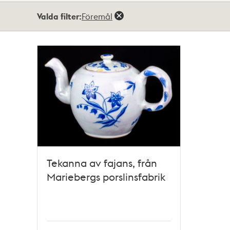
Totalt
Valda filter:
Föremål
1
träffar
Tekanna av fajans, från
Mariebergs porslinsfabrik