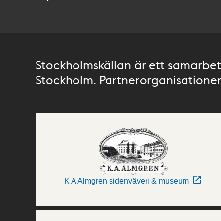
Stockholmskällan är ett samarbete
Stockholm. Partnerorganisationer 
K A Almgren sidenväveri & museum