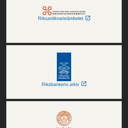
Riksantikvarieämbetet
Riksbankens arkiv