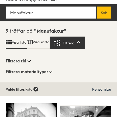
Sök
Fritextsök
Sök
Sökresultat
9
träffar på
Manufaktur
Visa karta
Visa lista
Filtrera
Filtrera
Filtrera tid
Filtrera materialtyper
Visningsläge
Totalt
Valda filter:
Foto
Rensa filter
9
träffar
Lista
Karta