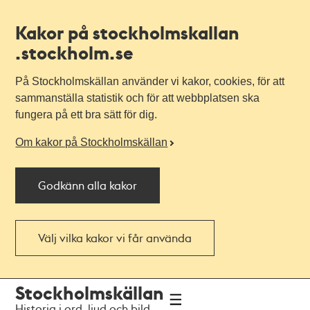
Kakor på stockholmskallan
.stockholm.se
På Stockholmskällan använder vi kakor, cookies, för att
sammanställa statistik och för att webbplatsen ska
fungera på ett bra sätt för dig.
Om kakor på Stockholmskällan
Godkänn alla kakor
Välj vilka kakor vi får använda
Till
Till
Stockholmskällan
navigationen
huvudinnehållet
Historia i ord, ljud och bild