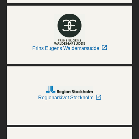
Prins Eugens Waldemarsudde
Regionarkivet Stockholm