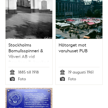
Stockholms
Hötorget mot
Bomullsspinneri &
varuhuset PUB
Väveri AB vid
Barnängs Tvärgränd
1. Dåv. kv. Negern.
1885 till 1918
19 augusti 1961
Nuv. Tegelviksgatan
Tid
Tid
Foto
Foto
54, kv. Barnängens
Typ
Typ
Gård 1