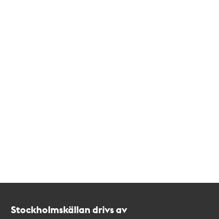
Kontakt
Stockholmskällan
Stockholmskällan drivs av