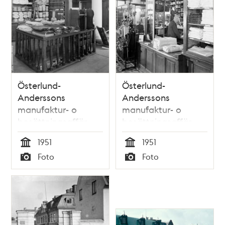
Österlund-
Österlund-
Anderssons
Anderssons
manufaktur- o
manufaktur- o
bosättningsaffär,
bosättningsaffär
före ombyggnad.
före ombyggnad.
1951
1951
Stora Nygatan 4
Stora Nygatan 4
Tid
Tid
Foto
Foto
Typ
Typ