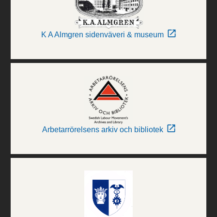
K A Almgren sidenväveri & museum
Arbetarrörelsens arkiv och bibliotek