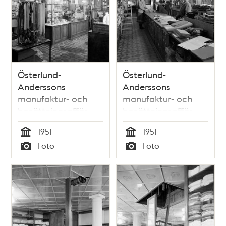
Österlund-
Österlund-
Anderssons
Anderssons
manufaktur- och
manufaktur- och
bosättningsaffär
bosättningsaffär
före ombyggnad.
före ombyggnad.
1951
1951
Stora Nygatan 4
Stora Nygatan 4
Tid
Tid
Foto
Foto
Typ
Typ