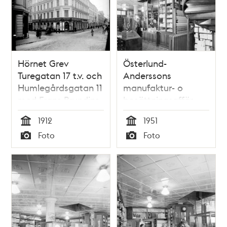
Hörnet Grev
Österlund-
Turegatan 17 t.v. och
Anderssons
Humlegårdsgatan 11
manufaktur- o
med Frans Brundins
bosättningsaffär
Bosättnings- &
före ombyggnad.
1912
1951
Manufaktur-affär
Stora Nygatan 4
Tid
Tid
Foto
Foto
Typ
Typ