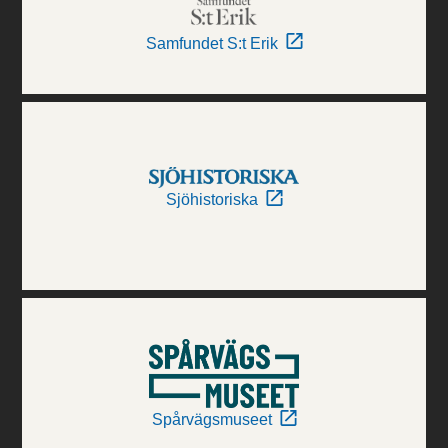
Samfundet S:t Erik
Sjöhistoriska
Spårvägsmuseet