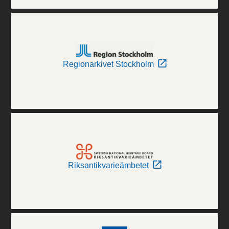
Regionarkivet Stockholm
Riksantikvarieämbetet