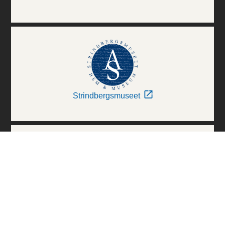
Strindbergsmuseet
Thielska Galleriet