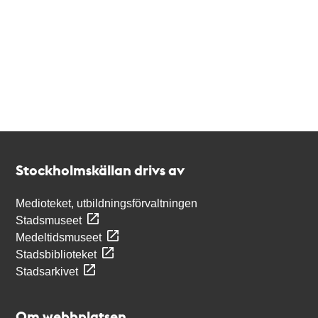
Kontakt
Stockholmskällan
Stockholmskällan drivs av
Medioteket, utbildningsförvaltningen
Stadsmuseet
Medeltidsmuseet
Stadsbiblioteket
Stadsarkivet
Om webbplatsen