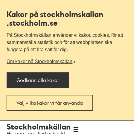
Kakor på stockholmskallan
.stockholm.se
På Stockholmskällan använder vi kakor, cookies, för att
sammanställa statistik och för att webbplatsen ska
fungera på ett bra sätt för dig.
Om kakor på Stockholmskällan
Godkänn alla kakor
Välj vilka kakor vi får använda
Till
Till
Stockholmskällan
navigationen
huvudinnehållet
Historia i ord, ljud och bild