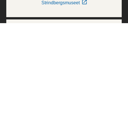
Strindbergsmuseet
Thielska Galleriet
Världskulturmuseerna