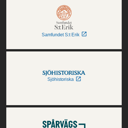
Samfundet S:t Erik
Sjöhistoriska