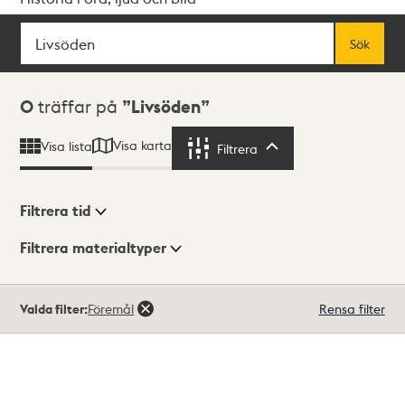
Sök
Fritextsök
Sök
Sökresultat
0
träffar på
Livsöden
Visa karta
Visa lista
Filtrera
Filtrera
Filtrera tid
Filtrera materialtyper
Visningsläge
Totalt
Valda filter:
Föremål
Rensa filter
0
träffar
Lista
Karta