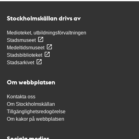
Kontakt
Stockholmskällan
Stockholmskällan drivs av
Medioteket, utbildningsförvaltningen
Stadsmuseet
Medeltidsmuseet
Stadsbiblioteket
Stadsarkivet
Om webbplatsen
Kontakta oss
Om Stockholmskällan
Tillgänglighetsredogörelse
Om kakor på webbplatsen
Sociala medier