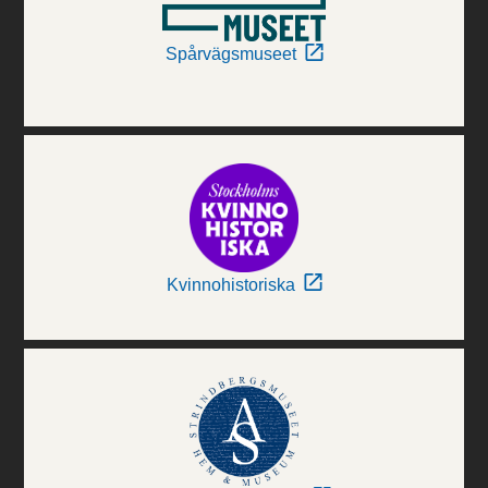
Spårvägsmuseet
Kvinnohistoriska