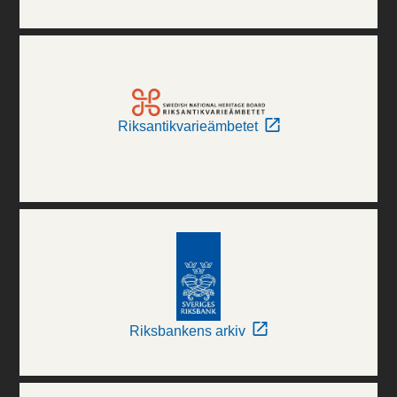
Riksantikvarieämbetet
Riksbankens arkiv