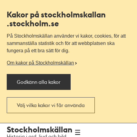
Kakor på stockholmskallan
.stockholm.se
På Stockholmskällan använder vi kakor, cookies, för att
sammanställa statistik och för att webbplatsen ska
fungera på ett bra sätt för dig.
Om kakor på Stockholmskällan
Godkänn alla kakor
Välj vilka kakor vi får använda
Till
Till
Stockholmskällan
navigationen
huvudinnehållet
Historia i ord, ljud och bild