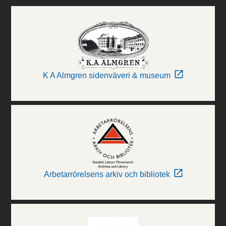
K A Almgren sidenväveri & museum
Arbetarrörelsens arkiv och bibliotek