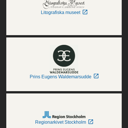
Litografiska museet
Prins Eugens Waldemarsudde
Regionarkivet Stockholm