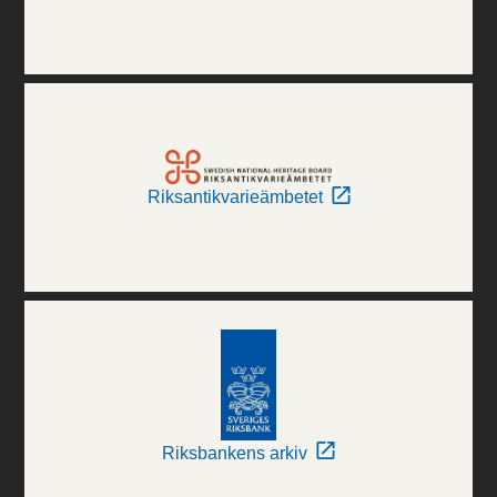
Riksantikvarieämbetet
Riksbankens arkiv