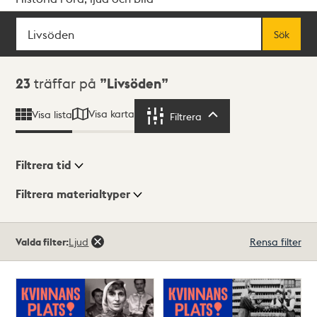
Sök
Fritextsök
Sök
Sökresultat
23
träffar på
Livsöden
Visa karta
Visa lista
Filtrera
Filtrera
Filtrera tid
Filtrera materialtyper
Visningsläge
Totalt
Valda filter:
Ljud
Rensa filter
23
träffar
Lista
Karta