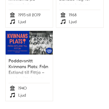
Klaragården
kvinnor bakom
kameran – och sitt
1993 till 2019
1968
eget skapande
Tid
Tid
Ljud
Ljud
Typ
Typ
Poddavsnitt
Kvinnans Plats: Från
Estland till Fittja –
en berättelse om
tvätterskornas
1940
historia
Tid
Ljud
Typ