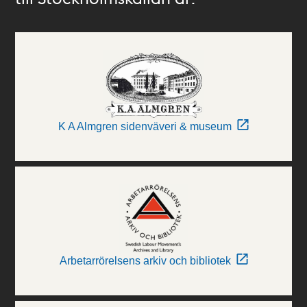
K A Almgren sidenväveri & museum
Arbetarrörelsens arkiv och bibliotek