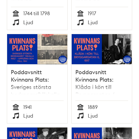
Winblad –
morsa på
synderska, gudinna
Stigberget, 1917
1744 till 1798
1917
och influencer på
Tid
Tid
Ljud
Ljud
1700-talets horbaler
Typ
Typ
Poddavsnitt
Poddavsnitt
Kvinnans Plats:
Kvinnans Plats:
Sveriges största
Klåda i kön till
bedragare? "Iskalla
Bryggargatan 6,
Inez" – uppgång
1889
1941
1889
och fall, 1941
Tid
Tid
Ljud
Ljud
Typ
Typ