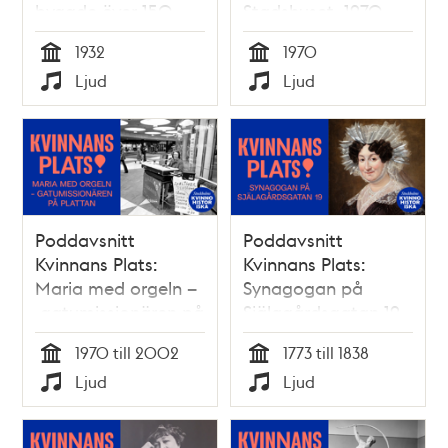
byggde över 150
Stadshuset, 1970
filmmiljöer – och ett
1932
1970
helt nytt yrke
Tid
Tid
Ljud
Ljud
Typ
Typ
Poddavsnitt
Poddavsnitt
Kvinnans Plats:
Kvinnans Plats:
Maria med orgeln –
Synagogan på
gatumissionären på
Själagårdsgatan 19
Plattan
1970 till 2002
1773 till 1838
Tid
Tid
Ljud
Ljud
Typ
Typ