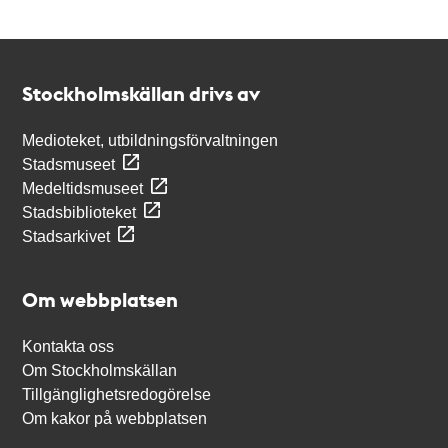
Kontakt
Stockholmskällan
Stockholmskällan drivs av
Medioteket, utbildningsförvaltningen
Stadsmuseet
Medeltidsmuseet
Stadsbiblioteket
Stadsarkivet
Om webbplatsen
Kontakta oss
Om Stockholmskällan
Tillgänglighetsredogörelse
Om kakor på webbplatsen