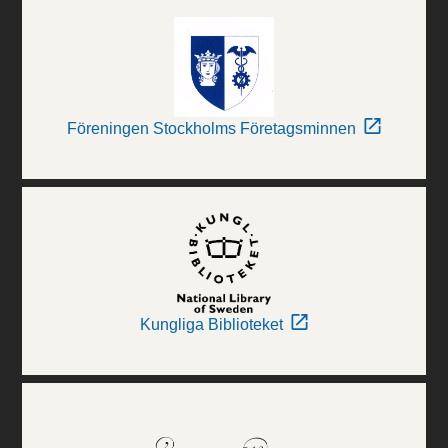
Föreningen Stockholms Företagsminnen
Kungliga Biblioteket