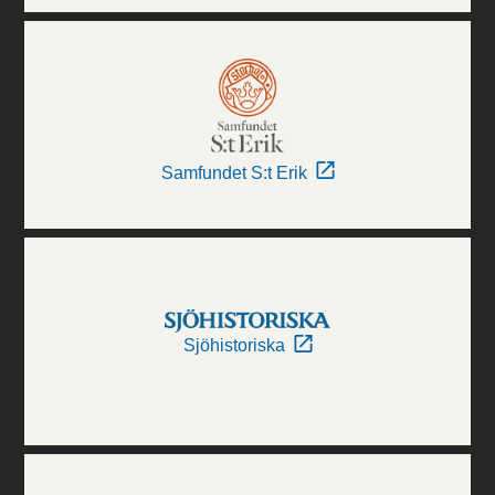
Samfundet S:t Erik
Sjöhistoriska