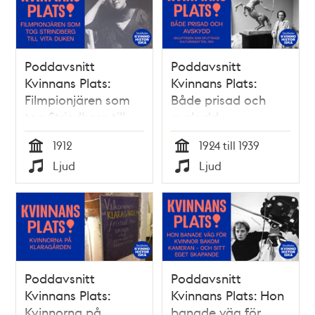
Poddavsnitt
Poddavsnitt
Kvinnans Plats:
Kvinnans Plats:
Filmpionjären som
Både prisad och
tog Strindberg till
avskydd –
vita duken, 1912
skulptören som
1912
1924 till 1939
splittrade
Tid
Tid
Ljud
Ljud
kulturdebatten, 1924
Typ
Typ
Poddavsnitt
Poddavsnitt
Kvinnans Plats:
Kvinnans Plats: Hon
Kvinnorna på
banade väg för