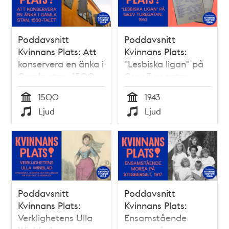
Poddavsnitt
Poddavsnitt
Kvinnans Plats: Att
Kvinnans Plats:
konservera en änka i
"Lesbiska ligan" på
Gamla stan, 1500-
Grev Turegatan,
talet
1943
1500
1943
Tid
Tid
Ljud
Ljud
Typ
Typ
Poddavsnitt
Poddavsnitt
Kvinnans Plats:
Kvinnans Plats:
Verklighetens Ulla
Ensamstående