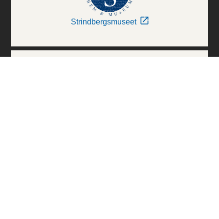
Strindbergsmuseet
Thielska Galleriet
Världskulturmuseerna