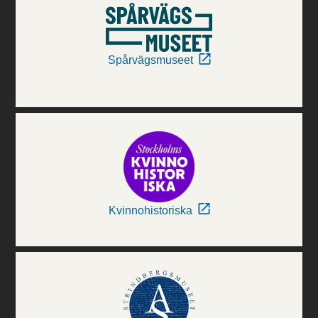
Spårvägsmuseet
Kvinnohistoriska