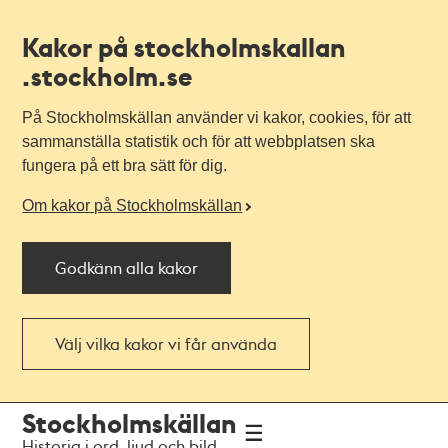
Kakor på stockholmskallan
.stockholm.se
På Stockholmskällan använder vi kakor, cookies, för att
sammanställa statistik och för att webbplatsen ska
fungera på ett bra sätt för dig.
Om kakor på Stockholmskällan
Godkänn alla kakor
Välj vilka kakor vi får använda
Till
Till
Stockholmskällan
navigationen
huvudinnehållet
Historia i ord, ljud och bild