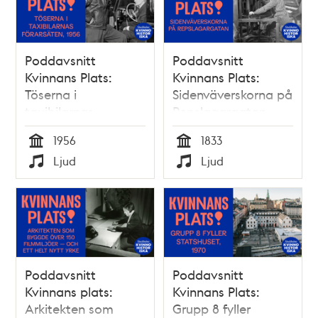
Poddavsnitt
Poddavsnitt
Kvinnans Plats:
Kvinnans Plats:
Töserna i
Sidenväverskorna på
taxibilarnas
Repslagargatan
förarsäten, 1956
1956
1833
Tid
Tid
Ljud
Ljud
Typ
Typ
Poddavsnitt
Poddavsnitt
Kvinnans plats:
Kvinnans Plats:
Arkitekten som
Grupp 8 fyller