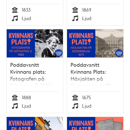
1869
1833
1869
Tid
Tid
Ljud
Ljud
Typ
Typ
Poddavsnitt
Poddavsnitt
Kvinnans plats:
Kvinnans Plats:
Fotografen på
Häxjakten på
Götgatan 3, 1888
Södermalm, 1675
1888
1675
Tid
Tid
Ljud
Ljud
Typ
Typ