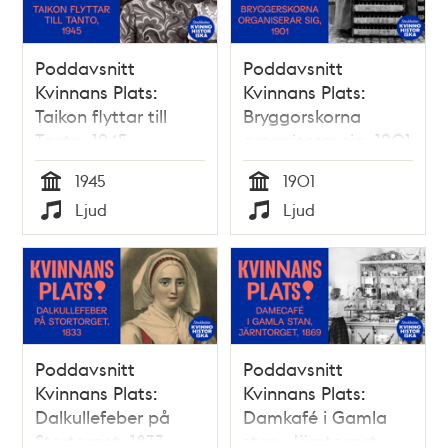
Poddavsnitt
Poddavsnitt
Kvinnans Plats:
Kvinnans Plats:
Taikon flyttar till
Bryggorskorna
Tanto, 1945
organiserar sig, 1901
1945
1901
Tid
Tid
Ljud
Ljud
Typ
Typ
Poddavsnitt
Poddavsnitt
Kvinnans Plats:
Kvinnans Plats:
Dalkullefeber på
Damkafé i Gamla
Stortorget, 1833
stan, Järntorget,