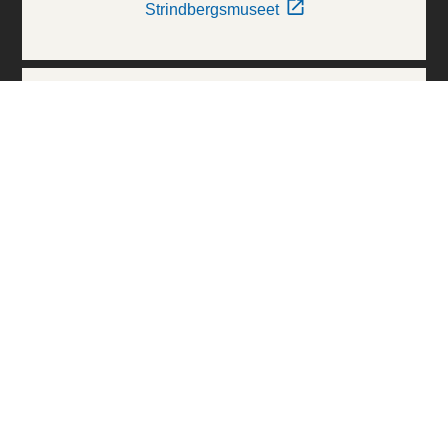
Strindbergsmuseet
Thielska Galleriet
Världskulturmuseerna