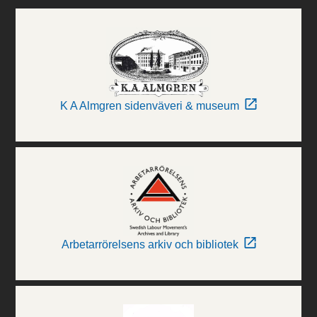
K A Almgren sidenväveri & museum
Arbetarrörelsens arkiv och bibliotek