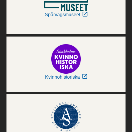
Spårvägsmuseet
Kvinnohistoriska