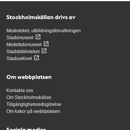
Kontakt
Stockholmskällan
Stockholmskällan drivs av
Medioteket, utbildningsförvaltningen
Stadsmuseet
Medeltidsmuseet
Stadsbiblioteket
Stadsarkivet
Om webbplatsen
Kontakta oss
Om Stockholmskällan
Tillgänglighetsredogörelse
Om kakor på webbplatsen
Sociala medier