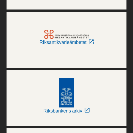
Riksantikvarieämbetet
Riksbankens arkiv