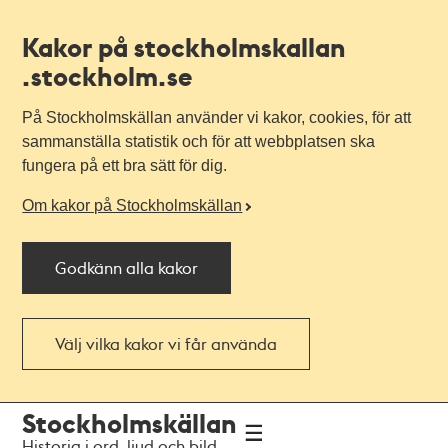
Kakor på stockholmskallan
.stockholm.se
På Stockholmskällan använder vi kakor, cookies, för att
sammanställa statistik och för att webbplatsen ska
fungera på ett bra sätt för dig.
Om kakor på Stockholmskällan
Godkänn alla kakor
Välj vilka kakor vi får använda
Till
Till
Stockholmskällan
navigationen
huvudinnehållet
Historia i ord, ljud och bild