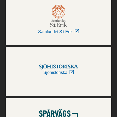
Samfundet S:t Erik
Sjöhistoriska