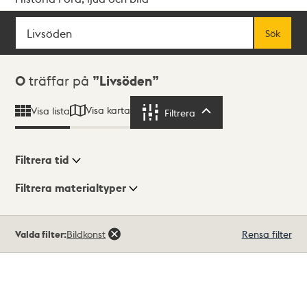
Sök
Fritextsök
Sök
Sökresultat
0
träffar på
Livsöden
Visa karta
Visa lista
Filtrera
Filtrera
Filtrera tid
Filtrera materialtyper
Visningsläge
Totalt
Valda filter:
Bildkonst
Rensa filter
0
träffar
Lista
Karta