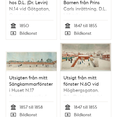
hos D.L. (Dr. Levin)
Barnen från Prins
N.14 vid Götgatan,
Carls inrättning. D.L.
Qvarteret Jupiter
Löfström.
Större, en trappa
Undertecknad.
1850
1847 till 1855
upp - Operationen
Tid
Tid
Bildkonst
Bildkonst
onsdagen den 24
Typ
Typ
april år 1850
Utsigten från mitt
Utsigt från mitt
Sängkammarfönster
fönster N.60 vid
i Huset N.17
Högbergsgatan.
Renstjernasgränd
D.L. (Doktor Levin).
Eric. Undertecknad.
1857 till 1858
1847 till 1855
Gerber. Kniberg.
Tid
Tid
Bildkonst
Bildkonst
Calle och Lotta