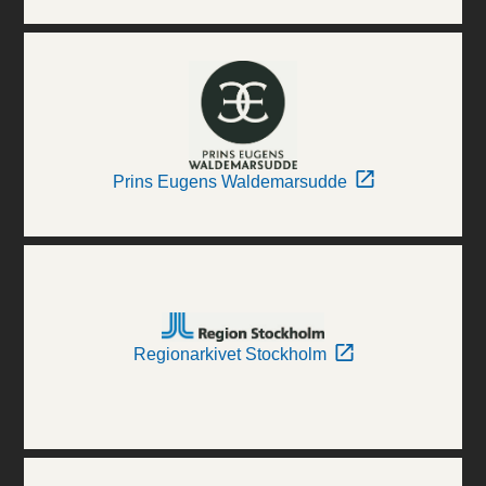
Prins Eugens Waldemarsudde
Regionarkivet Stockholm