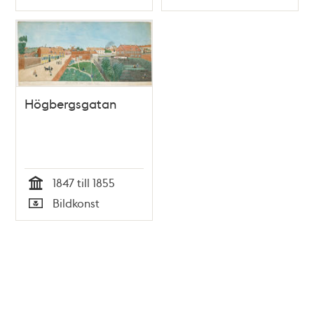
Typ
Typ
Kniberg. Löjtnant
Segerwall.
Toffelsmällan.
Högbergsgatan
1847 till 1855
Tid
Bildkonst
Typ