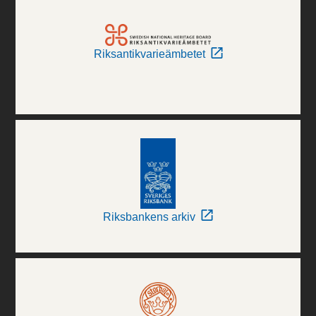
Riksantikvarieämbetet
Riksbankens arkiv