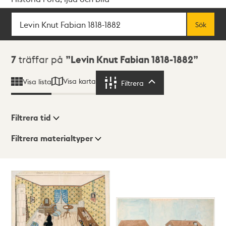
Sök
Fritextsök
Sök
Sökresultat
7
träffar på
Levin Knut Fabian 1818-1882
Visa karta
Visa lista
Filtrera
Filtrera
Filtrera tid
Filtrera materialtyper
Visningsläge
Totalt
7
träffar
Lista
Karta