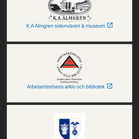
K A Almgren sidenväveri & museum
Arbetarrörelsens arkiv och bibliotek