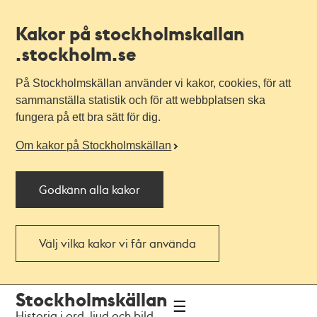
Kakor på stockholmskallan
.stockholm.se
På Stockholmskällan använder vi kakor, cookies, för att
sammanställa statistik och för att webbplatsen ska
fungera på ett bra sätt för dig.
Om kakor på Stockholmskällan
Godkänn alla kakor
Välj vilka kakor vi får använda
Till
Till
Stockholmskällan
navigationen
huvudinnehållet
Historia i ord, ljud och bild