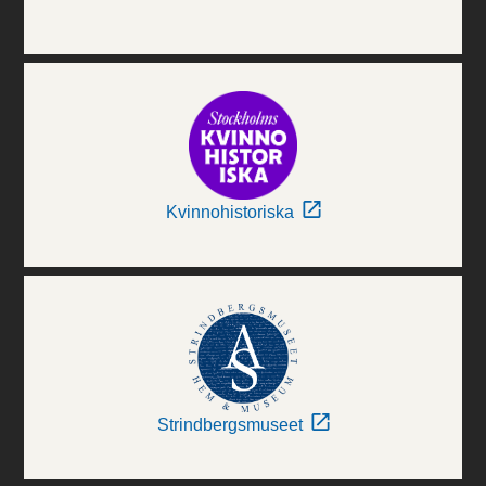
Kvinnohistoriska
Strindbergsmuseet