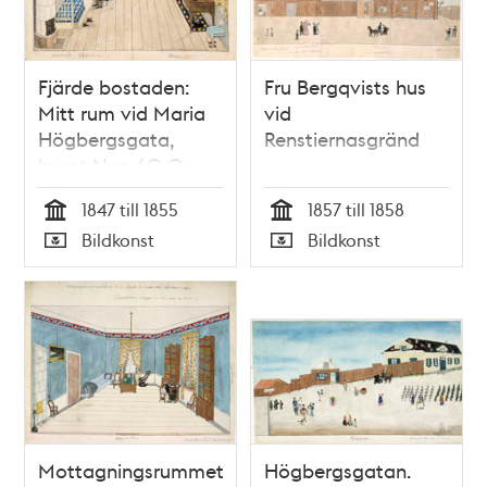
Fjärde bostaden:
Fru Bergqvists hus
Mitt rum vid Maria
vid
Högbergsgata,
Renstiernasgränd
huset N:ro 60 Qv.
Fatbursbrunnen. En
1847 till 1855
1857 till 1858
trappa upp.
Tid
Tid
Bildkonst
Bildkonst
Personer:
Typ
Typ
Undertecknad.
Doctor Levin.
Mottagningsrummet
Högbergsgatan.