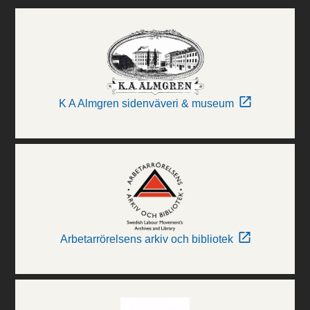
K A Almgren sidenväveri & museum
Arbetarrörelsens arkiv och bibliotek