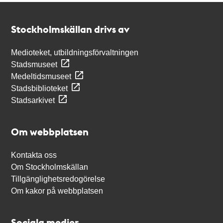
Kontakt
Stockholmskällan
Stockholmskällan drivs av
Medioteket, utbildningsförvaltningen
Stadsmuseet
Medeltidsmuseet
Stadsbiblioteket
Stadsarkivet
Om webbplatsen
Kontakta oss
Om Stockholmskällan
Tillgänglighetsredogörelse
Om kakor på webbplatsen
Sociala medier