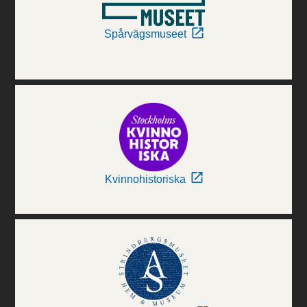
Spårvägsmuseet
Kvinnohistoriska