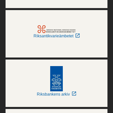
Riksantikvarieämbetet
Riksbankens arkiv