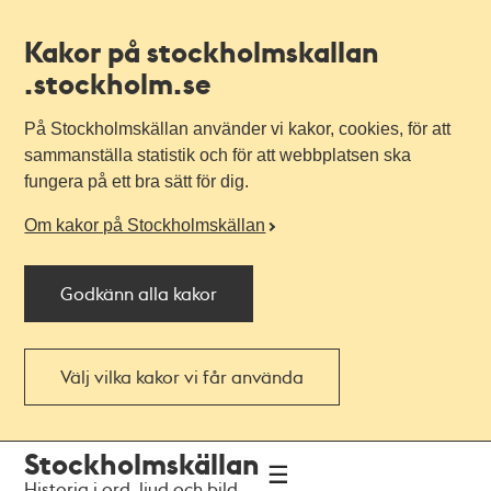
Kakor på stockholmskallan
.stockholm.se
På Stockholmskällan använder vi kakor, cookies, för att
sammanställa statistik och för att webbplatsen ska
fungera på ett bra sätt för dig.
Om kakor på Stockholmskällan
Godkänn alla kakor
Välj vilka kakor vi får använda
Till
Till
Stockholmskällan
navigationen
huvudinnehållet
Historia i ord, ljud och bild