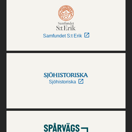
Samfundet S:t Erik
Sjöhistoriska