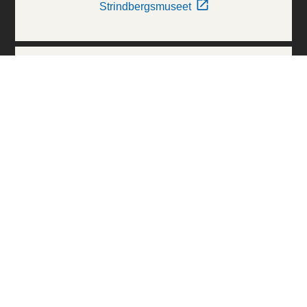
Strindbergsmuseet
Thielska Galleriet
Världskulturmuseerna