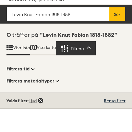
Sök
Fritextsök
Sök
Sökresultat
0
träffar på
Levin Knut Fabian 1818-1882
Visa karta
Visa lista
Filtrera
Filtrera
Filtrera tid
Filtrera materialtyper
Visningsläge
Totalt
Valda filter:
Ljud
Rensa filter
0
träffar
Lista
Karta