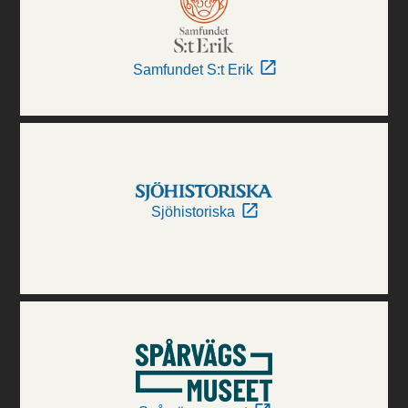
Samfundet S:t Erik
Sjöhistoriska