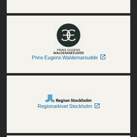
Prins Eugens Waldemarsudde
Regionarkivet Stockholm