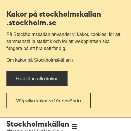
Kakor på stockholmskallan
.stockholm.se
På Stockholmskällan använder vi kakor, cookies, för att
sammanställa statistik och för att webbplatsen ska
fungera på ett bra sätt för dig.
Om kakor på Stockholmskällan
Godkänn alla kakor
Välj vilka kakor vi får använda
Till
Till
Stockholmskällan
navigationen
huvudinnehållet
Historia i ord, ljud och bild