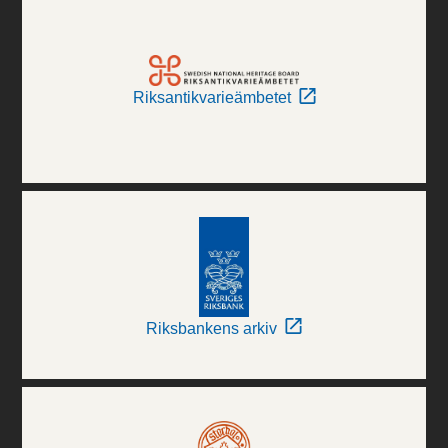
Riksantikvarieämbetet
Riksbankens arkiv