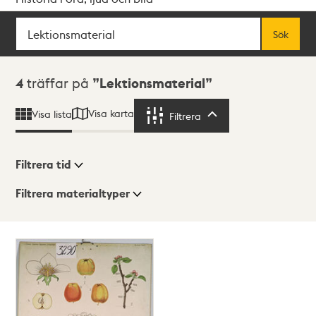
Sök
Fritextsök
Sök
Sökresultat
4
träffar på
Lektionsmaterial
Visa karta
Visa lista
Filtrera
Filtrera
Filtrera tid
Filtrera materialtyper
Visningsläge
Totalt
4
träffar
Lista
Karta