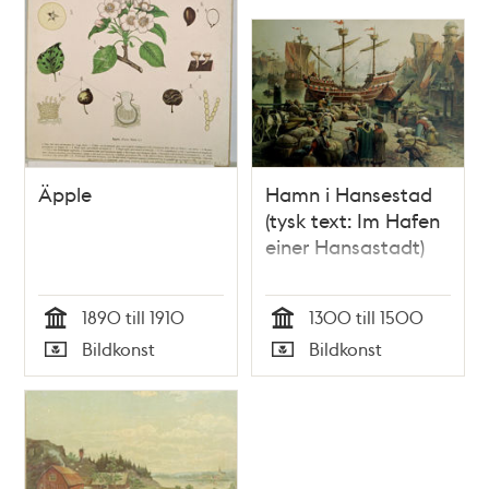
Äpple
Hamn i Hansestad
(tysk text: Im Hafen
einer Hansastadt)
1890 till 1910
1300 till 1500
Tid
Tid
Bildkonst
Bildkonst
Typ
Typ