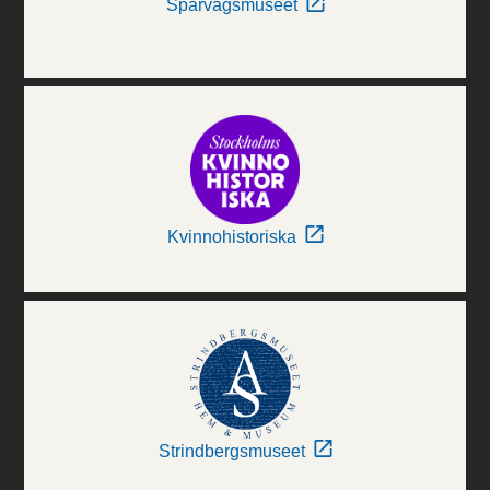
Spårvägsmuseet
Kvinnohistoriska
Strindbergsmuseet