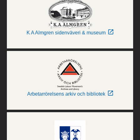
K A Almgren sidenväveri & museum
Arbetarrörelsens arkiv och bibliotek