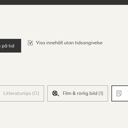
Visa innehåll utan tidsangivelse
a på tid
Litteraturtips
(
0
)
Film & rörlig bild
(
1
)