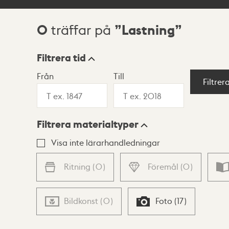
0
Lastning
träffar på
Sökresultat
Filtrera tid
Från
Till
Visningsläge
Filtrer
Filtrera materialtyper
Lista
Karta
Visa inte lärarhandledningar
Ritning
(
0
)
Föremål
(
0
)
Bildkonst
(
0
)
Foto
(
17
)