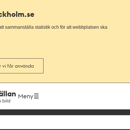
ockholm.se
tt sammanställa statistik och för att webbplatsen ska
or vi får använda
ällan
Meny
h bild