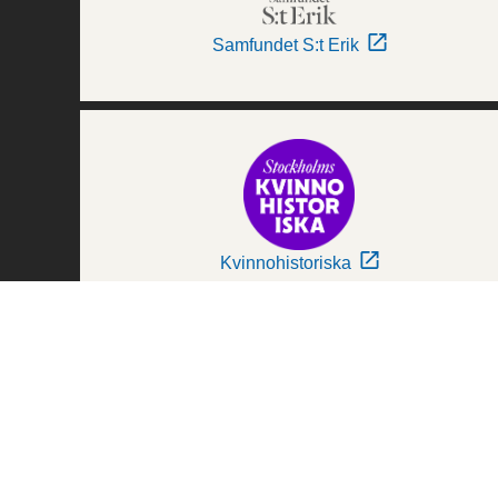
Samfundet S:t Erik
Kvinnohistoriska
Världskulturmuseerna