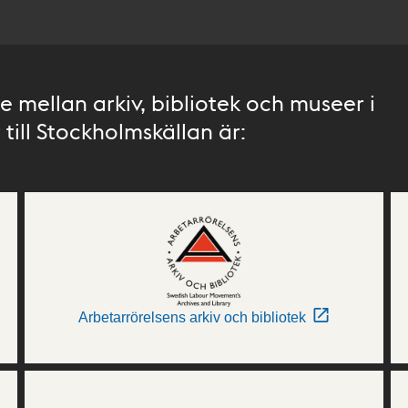
 mellan arkiv, bibliotek och museer i
till Stockholmskällan är:
Arbetarrörelsens arkiv och bibliotek