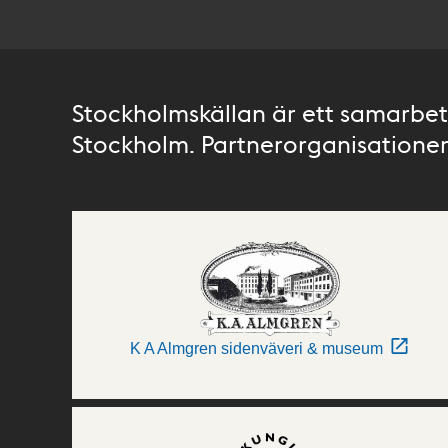
Stockholmskällan är ett samarbete
Stockholm. Partnerorganisationer 
K A Almgren sidenväveri & museum