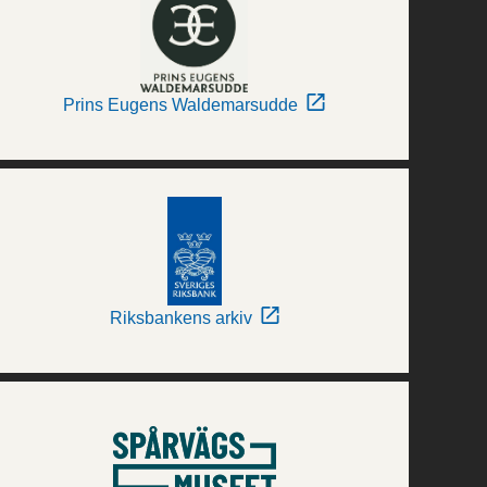
Prins Eugens Waldemarsudde
Riksbankens arkiv