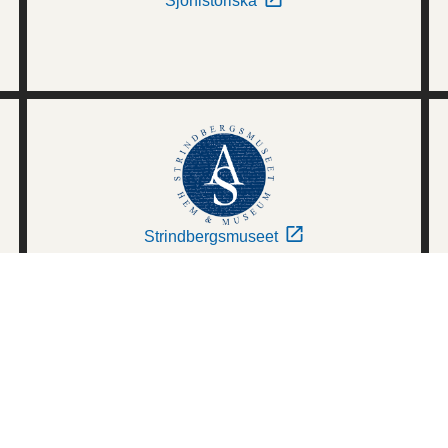
Sjöhistoriska
Strindbergsmuseet