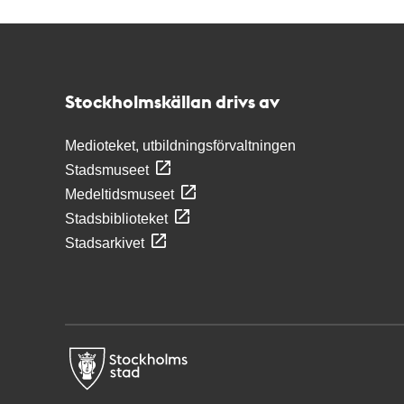
Kontakt
Stockholmskällan
Stockholmskällan drivs av
Medioteket, utbildningsförvaltningen
Stadsmuseet
Medeltidsmuseet
Stadsbiblioteket
Stadsarkivet