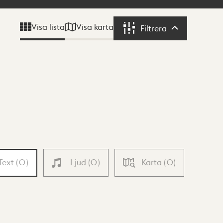
Visa karta
Visa lista
Filtrera
Filtrera
Text
(
0
)
Ljud
(
0
)
Karta
(
0
)