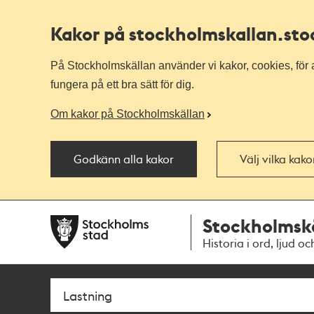
Kakor på stockholmskallan
.st
På Stockholmskällan använder vi kakor, cookies, för a
fungera på ett bra sätt för dig.
Om kakor på Stockholmskällan
Godkänn alla kakor
Välj vilka kak
Till
Till
Stockholmsk
navigationen
huvudinnehållet
Historia i ord, ljud oc
Sök
Fritextsök