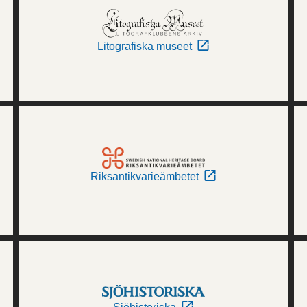
Litografiska museet
Riksantikvarieämbetet