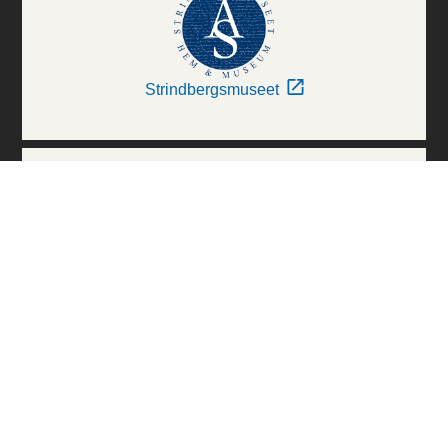
Strindbergsmuseet
Thielska Galleriet