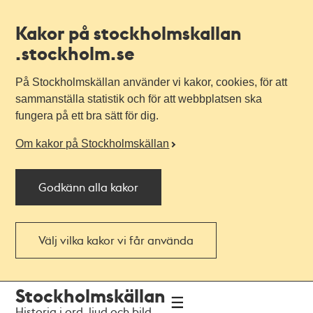
Kakor på stockholmskallan
.stockholm.se
På Stockholmskällan använder vi kakor, cookies, för att
sammanställa statistik och för att webbplatsen ska
fungera på ett bra sätt för dig.
Om kakor på Stockholmskällan
Godkänn alla kakor
Välj vilka kakor vi får använda
Till
Till
Stockholmskällan
navigationen
huvudinnehållet
Historia i ord, ljud och bild