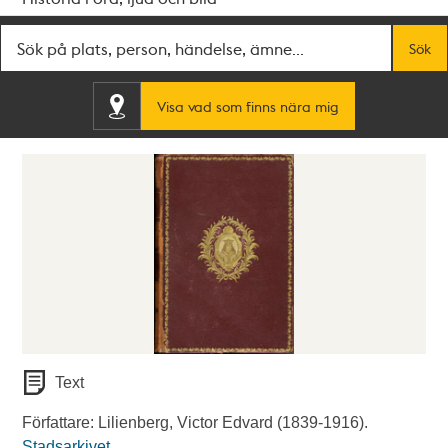
Fritextsök
Sök
Visa vad som finns nära mig
Text
Författare: Lilienberg, Victor Edvard (1839-1916).
Stadsarkivet