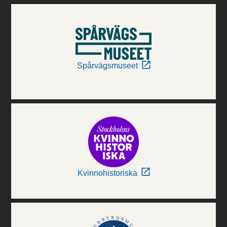
Spårvägsmuseet
Kvinnohistoriska