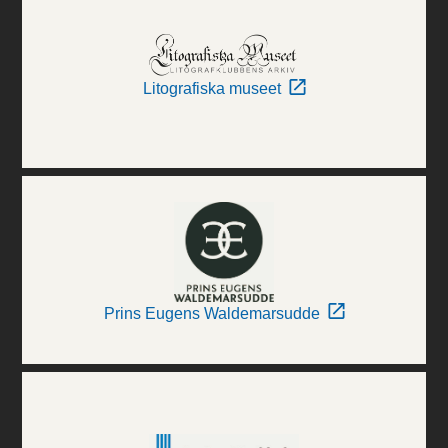
Litografiska museet
Prins Eugens Waldemarsudde