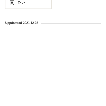
Tid
Text
1897
Typ
Uppdaterad
2021-12-02