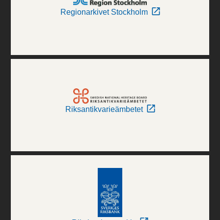
Regionarkivet Stockholm
Riksantikvarieämbetet