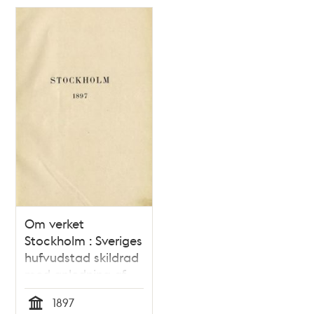
Om verket
Stockholm : Sveriges
hufvudstad skildrad
med anledning af
allmänna konst- och
1897
industriutställningen