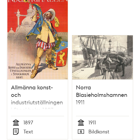
poster
och
teman
Allmänna konst-
Norra
och
Blasieholmshamnen
industriutställningen
1911
i Stockholm 1897
1897
1911
Tid
Tid
Text
Bildkonst
Typ
Typ