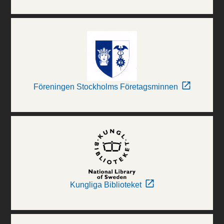
Föreningen Stockholms Företagsminnen
Kungliga Biblioteket