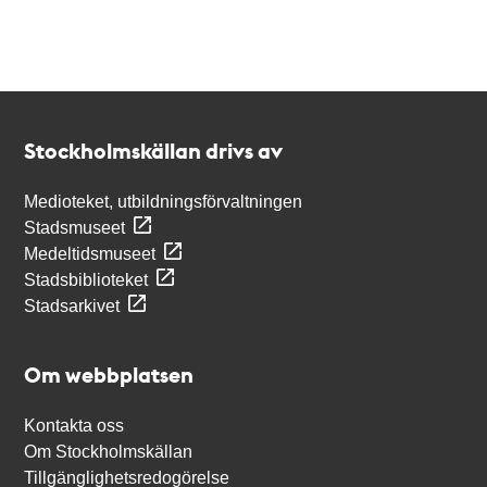
Kontakt
Stockholmskällan
Stockholmskällan drivs av
Medioteket, utbildningsförvaltningen
Stadsmuseet
Medeltidsmuseet
Stadsbiblioteket
Stadsarkivet
Om webbplatsen
Kontakta oss
Om Stockholmskällan
Tillgänglighetsredogörelse