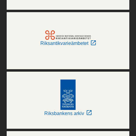
Riksantikvarieämbetet
Riksbankens arkiv