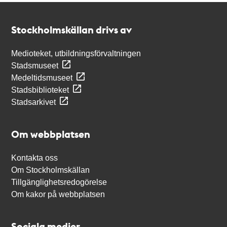
Kontakt
Stockholmskällan
Stockholmskällan drivs av
Medioteket, utbildningsförvaltningen
Stadsmuseet
Medeltidsmuseet
Stadsbiblioteket
Stadsarkivet
Om webbplatsen
Kontakta oss
Om Stockholmskällan
Tillgänglighetsredogörelse
Om kakor på webbplatsen
Sociala medier