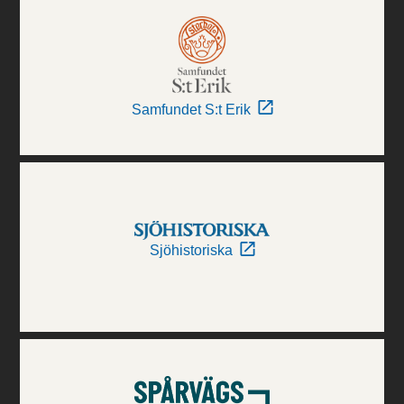
Samfundet S:t Erik
Sjöhistoriska