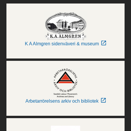
K A Almgren sidenväveri & museum
Arbetarrörelsens arkiv och bibliotek