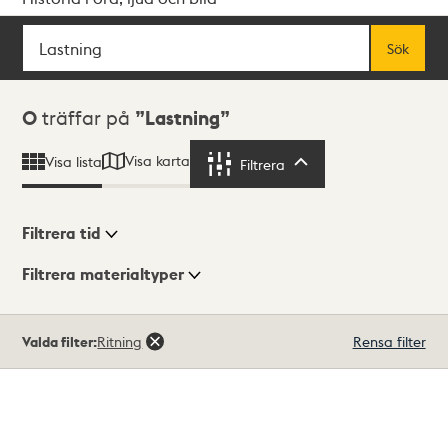
Sök
Fritextsök
Sök
Sökresultat
0
träffar på
Lastning
Visa karta
Visa lista
Filtrera
Filtrera
Filtrera tid
Filtrera materialtyper
Visningsläge
Totalt
Valda filter:
Ritning
Rensa filter
0
träffar
Lista
Karta