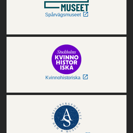
Spårvägsmuseet
Kvinnohistoriska