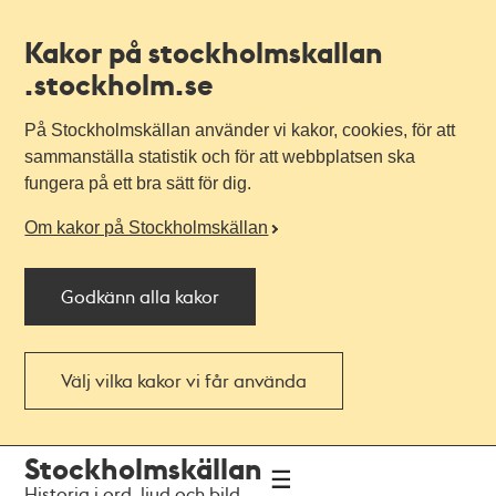
Kakor på stockholmskallan
.stockholm.se
På Stockholmskällan använder vi kakor, cookies, för att
sammanställa statistik och för att webbplatsen ska
fungera på ett bra sätt för dig.
Om kakor på Stockholmskällan
Godkänn alla kakor
Välj vilka kakor vi får använda
Till
Till
Stockholmskällan
navigationen
huvudinnehållet
Historia i ord, ljud och bild