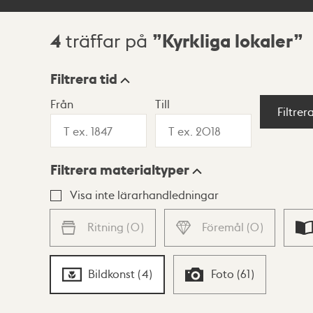
4
Kyrkliga lokaler
träffar på
Sökresultat
Filtrera tid
Från
Till
Visningsläge
Filtrer
Filtrera materialtyper
Lista
Karta
Visa inte lärarhandledningar
Ritning
(
0
)
Föremål
(
0
)
Bildkonst
(
4
)
Foto
(
61
)