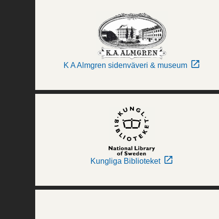
K A Almgren sidenväveri & museum
Kungliga Biblioteket