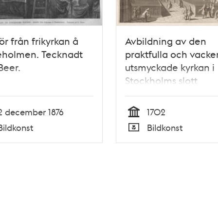
iör från frikyrkan å
Avbildning av den
eholmen. Tecknadt
praktfulla och vacke
Beer.
utsmyckade kyrkan i
Stockholms slott
2 december 1876
1702
Tid
Bildkonst
Bildkonst
Typ