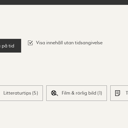
Visa innehåll utan tidsangivelse
a på tid
Litteraturtips
(
5
)
Film & rörlig bild
(
1
)