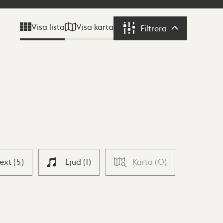
Visa karta
Visa lista
Filtrera
Filtrera
Text
(
5
)
Ljud
(
1
)
Karta
(
0
)