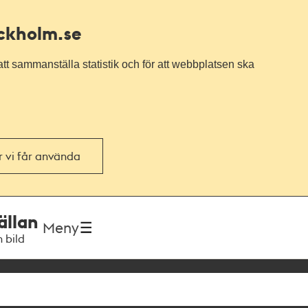
ockholm.se
tt sammanställa statistik och för att webbplatsen ska
or vi får använda
ällan
Meny
h bild