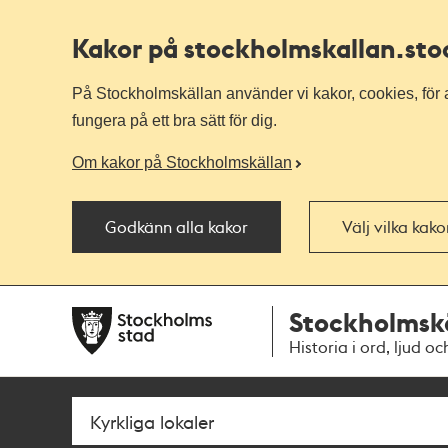
Kakor på stockholmskallan
.st
På Stockholmskällan använder vi kakor, cookies, för a
fungera på ett bra sätt för dig.
Om kakor på Stockholmskällan
Godkänn alla kakor
Välj vilka kak
Till
Till
Stockholmsk
navigationen
huvudinnehållet
Historia i ord, ljud oc
Sök
Fritextsök