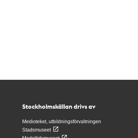
Kontakt
Stockholmskällan
Stockholmskällan drivs av
Medioteket, utbildningsförvaltningen
Stadsmuseet