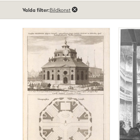
Totalt
Valda filter:
Bildkonst
4
träffar