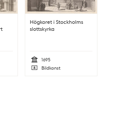
Högkoret i Stockholms
rt
slottskyrka
1695
Tid
Bildkonst
Typ