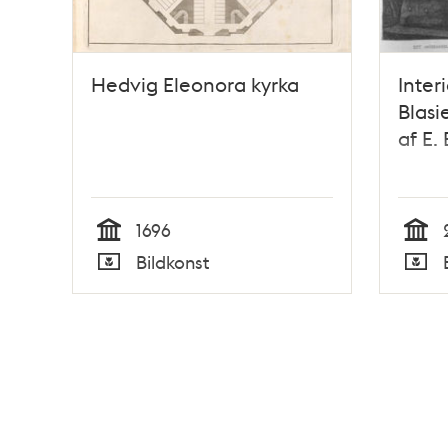
Hedvig Eleonora kyrka
Inter
Blasi
af E. 
1696
Tid
Tid
Bildkonst
Typ
Typ